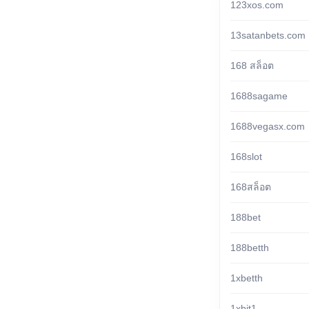
123xos.com
13satanbets.com
168 สล็อต
1688sagame
1688vegasx.com
168slot
168สล็อต
188bet
188betth
1xbetth
1xbit1