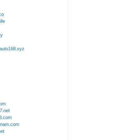
co
ife
ay
auto168.xyz
com
7.net
88.com
etnam.com
net