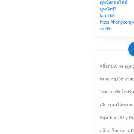
ดูหนังออนไลน์
คน
ดูหนังฟรี
faro168
รอบ
https://hongkong
ข้าง
slot66
Top
84
by
สล็อต168 hengjin
Jacqueline
hengjing168 หวยออ
ไทย สมาชิกใหม่รับ 
เดียว เล่นได้ทุกเ
ที่สุด Top 28 by R
สล็อตเว็บตรง เวปไ