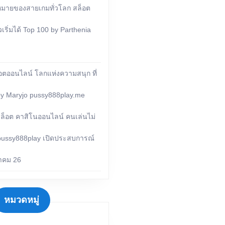
ุดหมายของสายเกมทั่วโลก สล็อต
วเริ่มได้ Top 100 by Parthenia
อตออนไลน์ โลกแห่งความสนุก ที่
 by Maryjo pussy888play.me
สล็อต คาสิโนออนไลน์ คนเล่นไม่
 pussy888play เปิดประสบการณ์
ฎาคม 26
หมวดหมู่