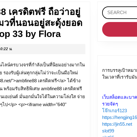
ครดิตฟรี ถือว่าอยู่
Search
for:
ที่นอนอยู่สะดุ้งยอด
ambfine88
Top 33 by Flora
16
0:22 น.
June
ambfine88
ไลน์ครบวงจรที่กำลังเป็นที่นิยมอย่างมากใน
การบรรลุเป้าหมา
 รองรับผู้เล่นทุกกลุ่มไม่ว่าจะเป็นมือใหม่
เครดิต
ในเวลาที่เรารับมั
8.net/">ambfine88 เครดิตฟรี</a> ได้ข้าง
ฟรี
น พร้อมรับสิทธิพิเศษ ambfine88 เครดิตฟรี
่านเอเย่นต์ มั่นอกมั่นใจได้ในความโล่งใส จ่าย
ถือว่า
เว็บสล็อตและบาคา
รวยจัดๆ
่วๆไป</p> <p><iframe width="640"
อยู่
โจ๊กเกอร์123
https://hengjing16
บ้าน
https://jin55.net
แบบ
slot99