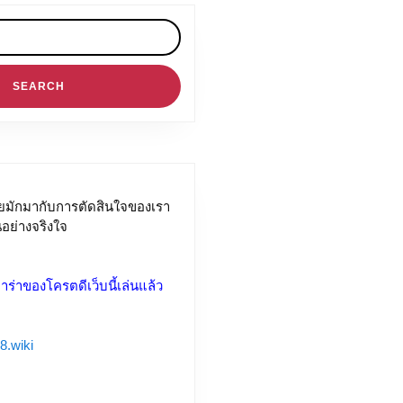
ยมักมากับการตัดสินใจของเรา
นอย่างจริงใจ
ร่าของโครตดีเว็บนี้เล่นแล้ว
8.wiki