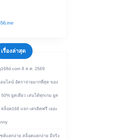
456.me
เรื่องล่าสุด
g168d.com 8 ส.ค. 2569
นไลน์ อัตราจ่ายมากที่สุด ของ
50% ยูสเดียว เล่นได้ทุกเกม ยูส
กม สล็อต168 แจก เครดิตฟรี เยอะ
onny
ซต์แตกง่าย สล็อตแตกง่าย มีจริง