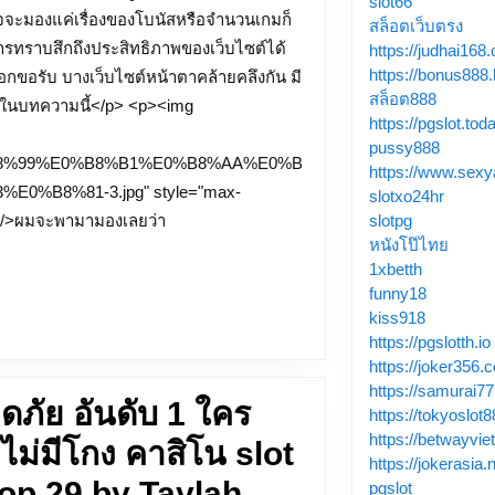
slot66
าจจะมองแค่เรื่องของโบนัสหรือจำนวนเกมก็
สล็อตเว็บตรง
รทราบสึกถึงประสิทธิภาพของเว็บไซต์ได้
https://judhai168.
https://bonus888.l
้หรอกขอรับ บางเว็บไซต์หน้าตาคล้ายคลึงกัน มี
สล็อต888
ร? ในบทความนี้</p> <p><img
https://pgslot.tod
pussy888
0%B8%99%E0%B8%B1%E0%B8%AA%E0%B
https://www.sexy
B8%81-3.jpg" style="max-
slotxo24hr
x;"/>ผมจะพามามองเลยว่า
slotpg
หนังโป๊ไทย
1xbetth
funny18
kiss918
https://pgslotth.io
https://joker356.
https://samurai77
ภัย อันดับ 1 ใคร
https://tokyoslot
https://betwayvi
์ ไม่มีโกง คาสิโน slot
https://jokerasia.
 Top 29 by Taylah
pgslot