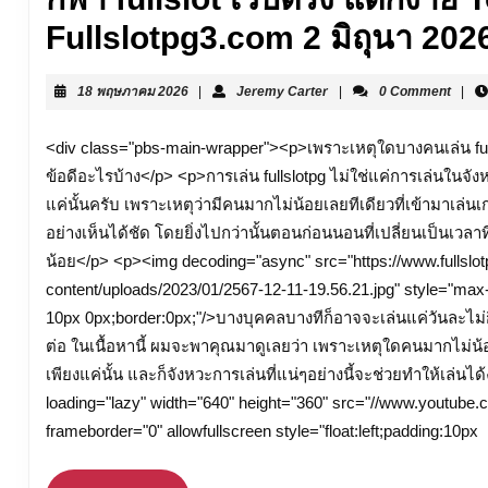
รัก
Fullslotpg3.com 2 มิถุนา 202
พร้อม
ให้
18
Jeremy
18 พฤษภาคม 2026
|
Jeremy Carter
|
0 Comment
|
พฤษภาคม
Carter
คำ
2026
<div class="pbs-main-wrapper"><p>เพราะเหตุใดบางคนเล่น fulls
ปรึกษา
ข้อดีอะไรบ้าง</p> <p>การเล่น fullslotpg ไม่ใช่แค่การเล่นในจัง
24
แค่นั้นครับ เพราะเหตุว่ามีคนมากไม่น้อยเลยทีเดียวที่เข้ามา
อย่างเห็นได้ชัด โดยยิ่งไปกว่านั้นตอนก่อนนอนที่เปลี่ยนเป็นเว
ช.ม.
น้อย</p> <p><img decoding="async" src="https://www.fullslo
เกม
content/uploads/2023/01/2567-12-11-19.56.21.jpg" style="max-
คา
10px 0px;border:0px;"/>บางบุคคลบางทีก็อาจจะเล่นแค่วันละไม่กี
ต่อ ในเนื้อหานี้ ผมจะพาคุณมาดูเลยว่า เพราะเหตุใดคนมากไม่น้
สิ
เพียงแค่นั้น และก็จังหวะการเล่นที่แน่ๆอย่างนี้จะช่วยทำให้เล่นไ
โน
loading="lazy" width="640" height="360" src="//www.youtu
ระดับ
frameborder="0" allowfullscreen style="float:left;padding:10px
ชั้น