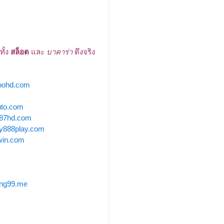
ทั้ง
สล็อต
และ
บาคาร่า
ตึงจริง
oohd.com
uto.com
e87hd.com
sy888play.com
win.com
eng99.me