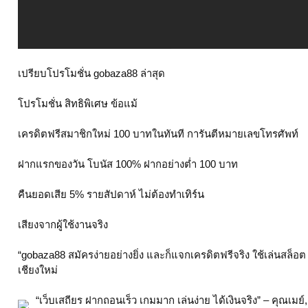
เปรียบโปรโมชั่น gobaza88 ล่าสุด
โปรโมชั่น สิทธิพิเศษ ข้อแม้
เครดิตฟรีสมาชิกใหม่ 100 บาทในทันที การันตีหมายเลขโทรศัพท์
ฝากแรกของวัน โบนัส 100% ฝากอย่างต่ำ 100 บาท
คืนยอดเสีย 5% รายสัปดาห์ ไม่ต้องทำเทิร์น
เสียงจากผู้ใช้งานจริง
“gobaza88 สมัครง่ายอย่างยิ่ง และก็แจกเครดิตฟรีจริง ใช้เล่นสล็อต
เชียงใหม่
“เว็บเสถียร ฝากถอนเร็ว เกมมาก เล่นง่าย ได้เงินจริง” – คุณเม