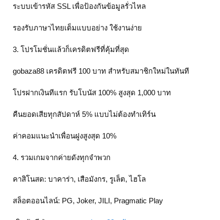
ระบบเข้ารหัส SSL เพื่อป้องกันข้อมูลรั่วไหล
รองรับภาษาไทยเต็มแบบอย่าง ใช้งานง่าย
3. โปรโมชั่นแล้วก็เครดิตฟรีที่คุ้มที่สุด
gobaza88 เครดิตฟรี 100 บาท สำหรับสมาชิกใหม่ในทันที
โปรฝากเงินทีแรก รับโบนัส 100% สูงสุด 1,000 บาท
คืนยอดเสียทุกสัปดาห์ 5% แบบไม่ต้องทำเทิร์น
ค่าคอมแนะนำเพื่อนฝูงสูงสุด 10%
4. รวมเกมจากค่ายดังทุกจำพวก
คาสิโนสด: บาคาร่า, เสือมังกร, รูเล็ต, ไฮโล
สล็อตออนไลน์: PG, Joker, JILI, Pragmatic Play