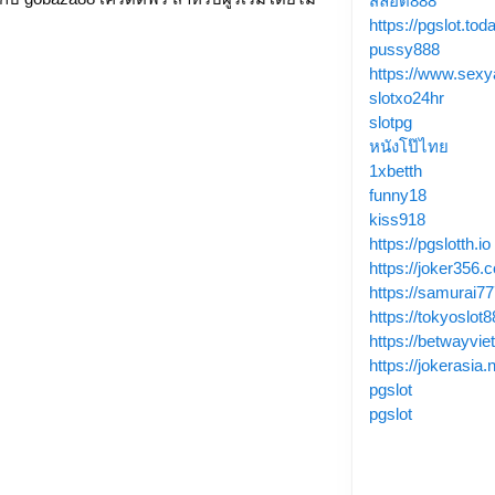
สล็อต888
https://pgslot.tod
pussy888
https://www.sexy
slotxo24hr
slotpg
หนังโป๊ไทย
1xbetth
funny18
kiss918
https://pgslotth.io
https://joker356.
https://samurai77
https://tokyoslot
https://betwayvi
https://jokerasia.
pgslot
pgslot