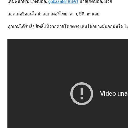
เดิมพันกีฬา: แทงบอล,
gobaza88 สมัคร
บาสเกตบอล, มวย
ลอตเตอรี่ออนไลน์: ลอตเตอรี่ไทย, ลาว, ยี่กี, ฮานอย
ทุกเกมได้รับลิขสิทธิ์แท้จากค่ายโดยตรง เล่นได้อย่างมั่นอกมั่นใจ ไม