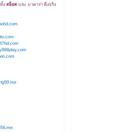
ทั้ง
สล็อต
และ
บาคาร่า
ตึงจริง
oohd.com
uto.com
e87hd.com
sy888play.com
win.com
eng99.me
456.me