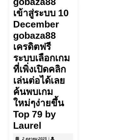
gobaza88
เข้าสู่ระบบ 10
December
gobaza88
เครดิตฟรี
ระบบเลือกเกม
ที่เพิ่งเปิดคลิก
เล่นต่อได้เลย
ค้นพบเกม
ใหม่ๆง่ายขึ้น
Top 79 by
gobaza88
Laurel
เข้า
2
2 ตุลาคม 2025
|