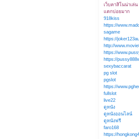
เว็บคาสิโนน่าเล่น 
แตกบ่อยมาก
918kiss
https://www.mad
sagame
https://joker123a
http://www.movi
https://www.pus
https://pussy888
sexybaccarat
pg slot
pgslot
https://www.pgh
fullslot
live22
ดูหนัง
ดูหนังออนไลน์
ดูหนังฟรี
faro168
https://hongkong