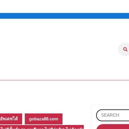
Search
for:
อัพเดทได้
gobaza88.com