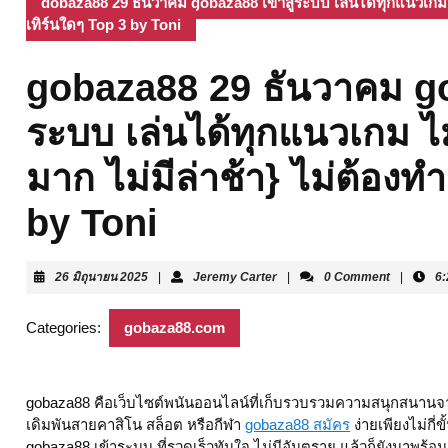
gobaza88 29 ธันวาคม gobaza88 เข้าสู่ระบบ เล่นได้ทุกแนวเกม ไม
เทิร์นใดๆ Top 3 by Toni
gobaza88 29 ธันวาคม gob
ระบบ เล่นได้ทุกแนวเกม ไม่
มาก ไม่มีล่าช้า} ไม่ต้องท
by Toni
26
Jeremy
26 มิถุนายน 2025
|
Jeremy Carter
|
0 Comment
|
6:
มิถุนายน
Carter
2025
Categories:
gobaza88.com
gobaza88 คือเว็บไซต์พนันออนไลน์ที่เก็บรวบรวมความสนุกสนานจากท
เดิมพันสายคาสิโน สล็อต หรือกีฬา
gobaza88 สมัคร
ง่ายเพียงไม่กี
gobaza88 เข้าระบบ ที่รวดเร็วทันใจ ไม่มีอันตราย แล้วก็ยังมาพร้อมก