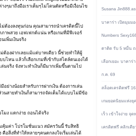
นต่างๆมาถึงมือเราเต็มๆไม่โดนตัดหรือมีเงื่อนไข
Susana Jin888.as
บาคาร่า เปิดมุมม
ยไม่ต้องลงทุนก่อน คุณสามารถนำเครดิตนี้ไป
ตภาพสวย เอฟเฟกต์แน่น หรือเกมที่มีฟีเจอร์
Numbers Sexy168c
เพิ่มเงินจริง
ตาติด รับ 5 หมื่น ถ
ม่ต้องฝากเลยแม้แต่บาทเดียว นี้ช่วยทำให้ผู้
ไหน แล้วก็เลือกเกมที่เข้ากับสไตล์ตนเองได้
เลือกเยอะ บาคาร่า
นเล่นจริง จังหวะทำเงินก็มีมากเพิ่มขึ้นตามไป
ก.ค. 69
ม่มีอย่างน้อยสำหรับการฝากเงิน ต้องการเล่น
สล็อตเครดิตฟรี 16
 ส่วนสายทำเงินก็สามารถจัดเต็มได้แบบไม่มีข้อ
เกมยอดนิยมแห่งยุค
่วโมง แตกง่าย ถอนได้จริง
เร็ว เข้าใจง่าย จ
้มค่า โปรโมชั่นแนว สมัครวันนี้ รับสิทธิ
เครดิตฟรี คลิกเดีย
คือสิ่งที่ทำให้หลายๆคนตกลงใจเริ่มเล่นได้