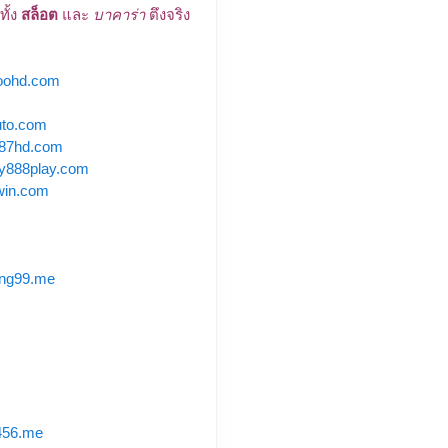
ทั้ง
สล็อต
และ
บาคาร่า
ตึงจริง
oohd.com
uto.com
e87hd.com
sy888play.com
win.com
eng99.me
456.me