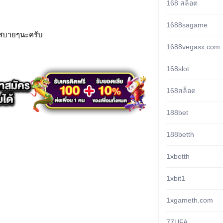
168 สล็อต
1688sagame
ได้สบายๆนะครับ
1688vegasx.com
168slot
168สล็อต
188bet
188betth
1xbetth
1xbit1
1xgameth.com
77UFA