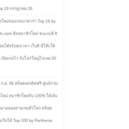
ia 19 กรกฎาคม 26
องใหม่ของเกมบาคาร่า Top 15 by
.com ดีลสมาชิกใหม่ ชนะ/แพ้ 8
อนได้จริงทุกเวลา เว็บดี มีโต๊ะให้
 เปิดเกมไว รับโปรใหญ่ไปเลย 20
 ก.ย. 26 สล็อตเครดิตฟรี ศูนย์รวม
ใหม่ สมาชิกใหม่รับ 100% ได้เงิน
ุดหมายของสายเกมทั่วโลก สล็อต
วเริ่มได้ Top 100 by Parthenia