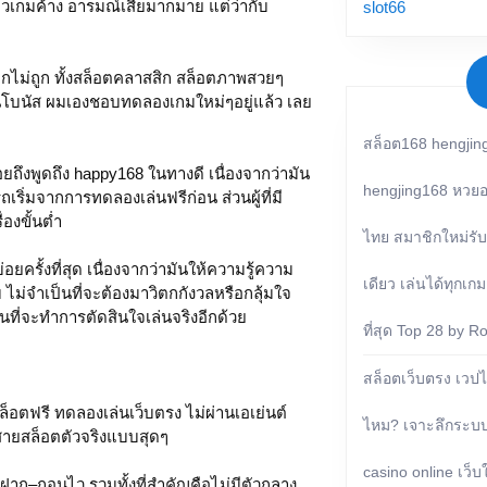
้วเกมค้าง อารมณ์เสียมากมาย แต่ว่ากับ
slot66
อกไม่ถูก ทั้งสล็อตคลาสสิก สล็อตภาพสวยๆ
ลุ้นโบนัส ผมเองชอบทดลองเกมใหม่ๆอยู่แล้ว เลย
สล็อต168 hengjin
งพูดถึง happy168 ในทางดี เนื่องจากว่ามัน
hengjing168 หวยออ
รถเริ่มจากการทดลองเล่นฟรีก่อน ส่วนผู้ที่มี
องขั้นต่ำ
ไทย สมาชิกใหม่รับ 
ยครั้งที่สุด เนื่องจากว่ามันให้ความรู้ความ
เดียว เล่นได้ทุกเ
 ไม่จำเป็นที่จะต้องมาวิตกกังวลหรือกลุ้มใจ
นที่จะทำการตัดสินใจเล่นจริงอีกด้วย
ที่สุด Top 28 by R
สล็อตเว็บตรง เวปไ
ล็อตฟรี ทดลองเล่นเว็บตรง ไม่ผ่านเอเย่นต์
ไหม? เจาะลึกระบบเก
งสายสล็อตตัวจริงแบบสุดๆ
casino online เว็บ
ฝาก–ถอนไว รวมทั้งที่สำคัญคือไม่มีตัวกลาง