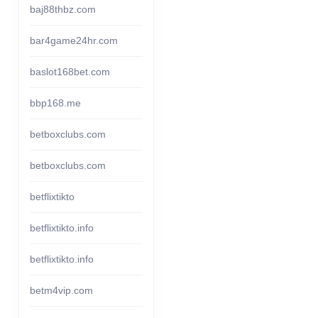
baj88thbz.com
bar4game24hr.com
baslot168bet.com
bbp168.me
betboxclubs.com
betboxclubs.com
betflixtikto
betflixtikto.info
betflixtikto.info
betm4vip.com