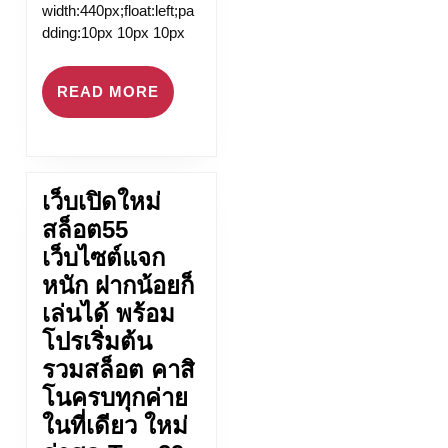
width:440px;float:left;pa
dding:10px 10px 10px
READ
READ MORE
MORE
เว็บเปิดใหม่
สล็อต55
เว็บไซต์แจก
หนัก ฝากน้อยก็
เล่นได้ พร้อม
โปรเริ่มต้น
รวมสล็อต คาสิ
โนครบทุกค่าย
ในที่เดียว ใหม่