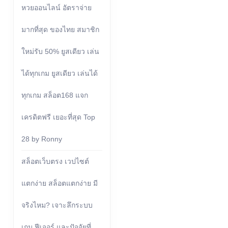
หวยออนไลน์ อัตราจ่าย
มากที่สุด ของไทย สมาชิก
ใหม่รับ 50% ยูสเดียว เล่น
ได้ทุกเกม ยูสเดียว เล่นได้
ทุกเกม สล็อต168 แจก
เครดิตฟรี เยอะที่สุด Top
28 by Ronny
สล็อตเว็บตรง เวปไซต์
แตกง่าย สล็อตแตกง่าย มี
จริงไหม? เจาะลึกระบบ
เกม ฟีเจอร์ และปัจจัยที่