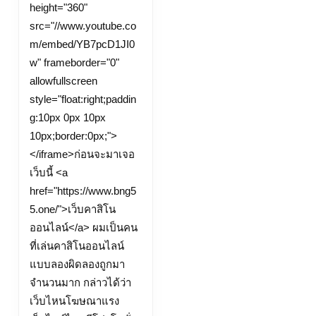
พร้อม
height="360"
โปร
src="//www.youtube.co
เริ่ม
m/embed/YB7pcD1JI0
ต้น
w" frameborder="0"
รวม
allowfullscreen
สล็อต
style="float:right;paddin
g:10px 0px 10px
คา
10px;border:0px;">
สิ
</iframe>ก่อนจะมาเจอ
โน
เว็บนี้ <a
ครบ
href="https://www.bng5
ทุก
5.one/">เว็บคาสิโน
ค่าย
ออนไลน์</a> ผมเป็นคน
ใน
ที่เล่นคาสิโนออนไลน์
ที่
แบบลองผิดลองถูกมา
เดียว
จำนวนมาก กล่าวได้ว่า
ใหม่
เว็บไหนโฆษณาแรง