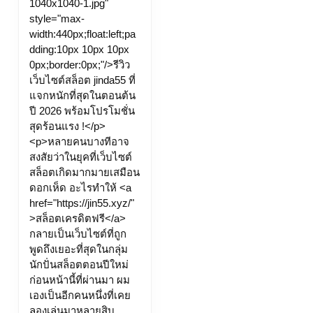
1040x1040-1.jpg"
ช่วย
style="max-
วอร์ม
width:440px;float:left;pa
ก่อน
dding:10px 10px 10px
ลงเงิน
0px;border:0px;"/>รีวิว
เว็บไซต์สล็อต jinda55 ที่
จริง
แจกหนักที่สุดในตอนต้น
เครดิต
ปี 2026 พร้อมโปรโมชั่น
ฟรี
สุดร้อนแรง !</p>
Top
<p>หลายคนบางทีอาจ
สงสัยว่าในยุคที่เว็บไซต์
85
สล็อตเกิดมากมายเสมือน
by
ดอกเห็ด อะไรทำให้ <a
Stewart
href="https://jin55.xyz/"
>สล็อตเครดิตฟรี</a>
Jin55.xyz
กลายเป็นเว็บไซต์ที่ถูก
27
พูดถึงเยอะที่สุดในกลุ่ม
มกราคม
นักปั่นสล็อตตอนปีใหม่
2026
ก่อนหน้านี้ที่ผ่านมา ผม
เองเป็นอีกคนหนึ่งที่เคย
พนัน
ลองเล่นมาหลายสิบ