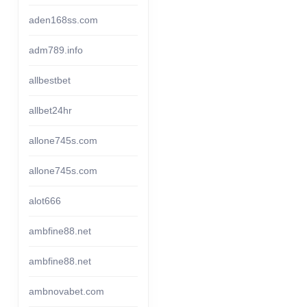
aden168ss.com
adm789.info
allbestbet
allbet24hr
allone745s.com
allone745s.com
alot666
ambfine88.net
ambfine88.net
ambnovabet.com