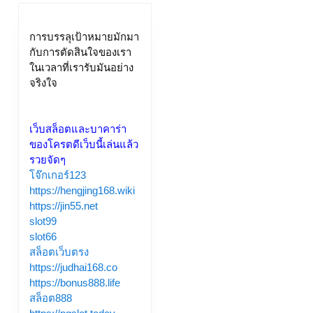
การบรรลุเป้าหมายมักมา
กับการตัดสินใจของเรา
ในเวลาที่เรารับมันอย่าง
จริงใจ
เว็บสล็อตและบาคาร่า
ของโครตดีเว็บนี้เล่นแล้ว
รวยจัดๆ
โจ๊กเกอร์123
https://hengjing168.wiki
https://jin55.net
slot99
slot66
สล็อตเว็บตรง
https://judhai168.co
https://bonus888.life
สล็อต888