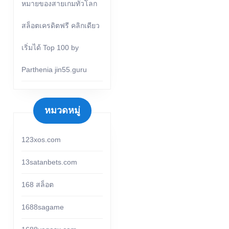
หมายของสายเกมทั่วโลก
สล็อตเครดิตฟรี คลิกเดียว
เริ่มได้ Top 100 by
Parthenia jin55.guru
หมวดหมู่
123xos.com
13satanbets.com
168 สล็อต
1688sagame