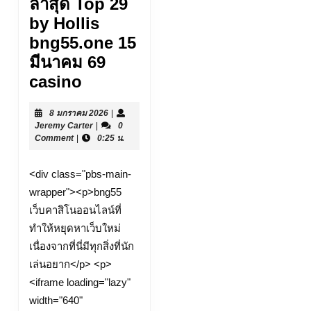
ล่าสุด Top 29
by Hollis
bng55.one 15
มีนาคม 69
เว็บ
casino
เปิด
8
8 มกราคม 2026
|
ใหม่
Jeremy
มกราคม
Jeremy Carter
|
0
สล็อต55
Carter
2026
Comment
|
0:25 น.
เว็บไซต์
<div class="pbs-main-
แจก
wrapper"><p>bng55
หนัก
เว็บคาสิโนออนไลน์ที่
ฝาก
ทำให้หยุดหาเว็บใหม่
น้อย
เนื่องจากที่นี่มีทุกสิ่งที่นัก
ก็
เล่นอยาก</p> <p>
เล่น
<iframe loading="lazy"
ได้
width="640"