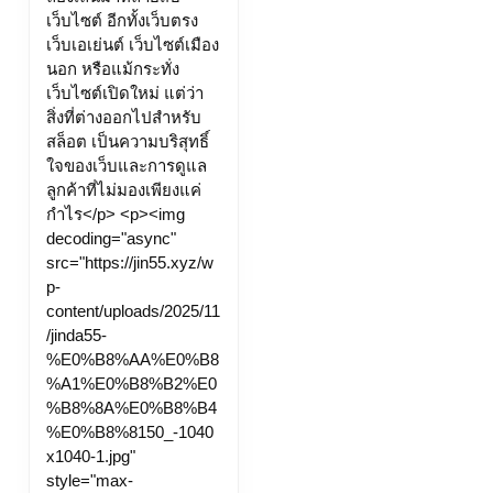
เว็บไซต์ อีกทั้งเว็บตรง
เว็บเอเย่นต์ เว็บไซต์เมือง
นอก หรือแม้กระทั่ง
เว็บไซต์เปิดใหม่ แต่ว่า
สิ่งที่ต่างออกไปสำหรับ
สล็อต เป็นความบริสุทธิ์
ใจของเว็บและการดูแล
ลูกค้าที่ไม่มองเพียงแค่
กำไร</p> <p><img
decoding="async"
src="https://jin55.xyz/w
p-
content/uploads/2025/11
/jinda55-
%E0%B8%AA%E0%B8
%A1%E0%B8%B2%E0
%B8%8A%E0%B8%B4
%E0%B8%8150_-1040
x1040-1.jpg"
style="max-