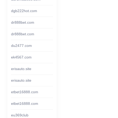
dgb222hot.com
dr888bet.com
dr888bet.com
du2477.com
ek4567.com
erisauto.site
erisauto.site
etbet16888.com
etbet16888.com
eu369club