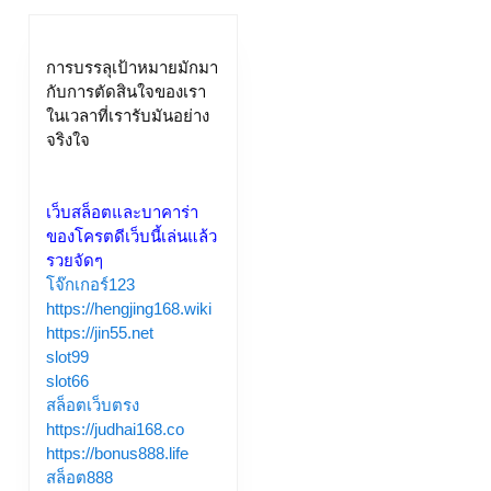
การบรรลุเป้าหมายมักมา
กับการตัดสินใจของเรา
ในเวลาที่เรารับมันอย่าง
จริงใจ
เว็บสล็อตและบาคาร่า
ของโครตดีเว็บนี้เล่นแล้ว
รวยจัดๆ
โจ๊กเกอร์123
https://hengjing168.wiki
https://jin55.net
slot99
slot66
สล็อตเว็บตรง
https://judhai168.co
https://bonus888.life
สล็อต888