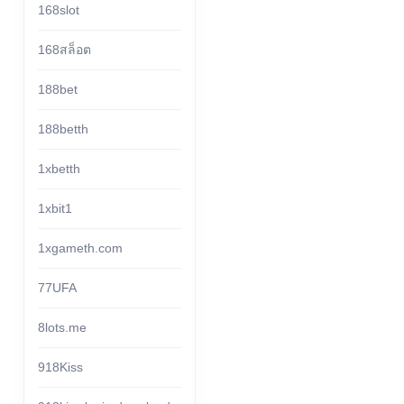
168slot
168สล็อต
188bet
188betth
1xbetth
1xbit1
1xgameth.com
77UFA
8lots.me
918Kiss