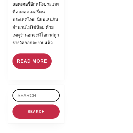
ลอตเตอรี่อีกหนึ่งประเภท
ที่คอลอตเตอรี่คน
ประเทศไทย นิยมเล่นกัน
จำนวนไม่ใช่น้อย ด้วย
เหตุว่านอกจะมีโอกาสถูก
รางวัลออกจะง่ายแล้ว
READ
READ MORE
MORE
Search
for: