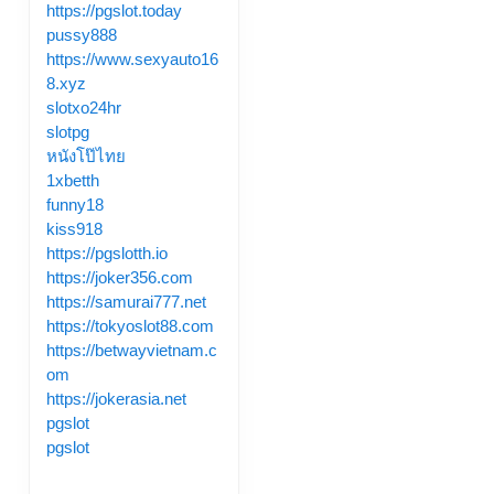
https://pgslot.today
pussy888
https://www.sexyauto16
8.xyz
slotxo24hr
slotpg
หนังโป๊ไทย
1xbetth
funny18
kiss918
https://pgslotth.io
https://joker356.com
https://samurai777.net
https://tokyoslot88.com
https://betwayvietnam.c
om
https://jokerasia.net
pgslot
pgslot