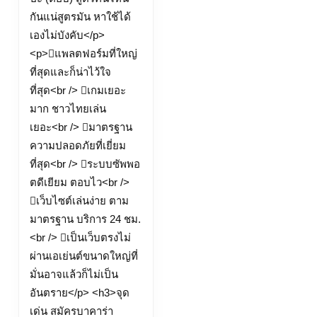
กันแน่สูตรมัน หาใช้ได้
เองไม่บังคับ</p>
<p>แพลตฟอร์มที่ใหญ่
ที่สุดและก็น่าไว้ใจ
ที่สุด<br /> เกมเยอะ
มาก ชาวไทยเล่น
เยอะ<br /> มาตรฐาน
ความปลอดภัยที่เยี่ยม
ที่สุด<br /> ระบบซัพพอ
ตดีเยียม ตอบไว<br />
เว็บไซต์เล่นง่าย ตาม
มาตรฐาน บริการ 24 ชม.
<br /> เป็นเว็บตรงไม่
ผ่านเอเย่นต์ขนาดใหญ่ที่
มั่นอาจแล้วก็ไม่เป็น
อันตราย</p> <h3>จุด
เด่น สมัครบาคาร่า