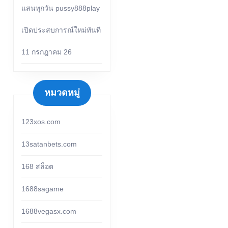
แสนทุกวัน pussy888play
เปิดประสบการณ์ใหม่ทันที
11 กรกฎาคม 26
หมวดหมู่
123xos.com
13satanbets.com
168 สล็อต
1688sagame
1688vegasx.com