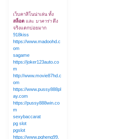
เว็บคาสิโนน่าเล่น ทั้ง
สล็อต
และ
บาคาร่า
ตึง
จริงแตกบ่อยมาก
918kiss
https://www.madoohd.c
om
sagame
https://joker123auto.co
m
http://www.movie87hd.c
om
https://www.pussy888pl
ay.com
https://pussy888win.co
m
sexybaccarat
pg slot
pgslot
https://www.pgheng99.