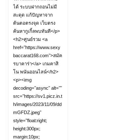
ได้ ระบบฝากถอนไม่มี
สะดุด แก้ปัญหาจาก
ต้นตอตรงจุด เว็บตรง
ค้นหากูเกิ้ลพบทันที</p>
<h2>ศูนย์รวม <a
href="https://www.sexy
baccarat168.com">สมัค
รบาคาร่า</a> เกมคาสิ
โน พนันออนไลน์</h2>
<p><img
decoding="async" alt=""
src="https://sv1.picz.in.t
h/images/2023/11/09/dd
mGFDZ.jpeg"
style="float:right;
height:300px;
margin:10px;