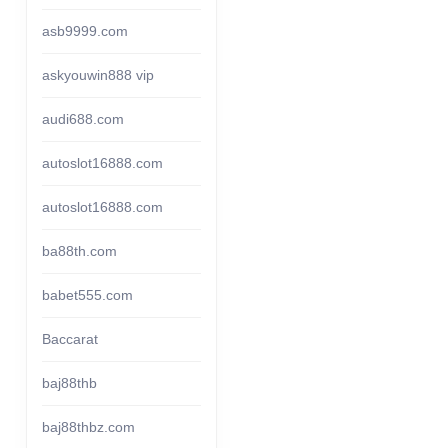
asb9999.com
askyouwin888 vip
audi688.com
autoslot16888.com
autoslot16888.com
ba88th.com
babet555.com
Baccarat
baj88thb
baj88thbz.com