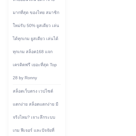
มากที่สุด ของไทย สมาชิก
ใหม่รับ 50% ยูสเดียว เล่น
ได้ทุกเกม ยูสเดียว เล่นได้
ทุกเกม สล็อต168 แจก
เครดิตฟรี เยอะที่สุด Top
28 by Ronny
สล็อตเว็บตรง เวปไซต์
แตกง่าย สล็อตแตกง่าย มี
จริงไหม? เจาะลึกระบบ
เกม ฟีเจอร์ และปัจจัยที่