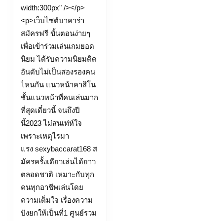
width:300px" /></p>
<p>เว็บไซต์บาคาร่า
สมัครฟรี ขั้นตอนง่ายๆ
เพื่อเข้าร่วมเล่นเกมยอด
นิยม ได้รับความนิยมติด
อันดับไม่เป็นสองรองคน
ไหนกัน แนวหน้าคาสิโน
ชั้นแนวหน้าที่คนเล่นมาก
ที่สุดเดี๋ยวนี้ จนถึงปี
นี้2023 ไม่สนเท่ห์ใจ
เพราะเหตุไรมา
แรง sexybaccarat168 ส
มัครครั้งเดียวเล่นได้ยาว
ตลอดชาติ เหมาะกับทุก
คนทุกอาชีพเล่นโดย
ความเต็มใจ เรื่องความ
ปังยกให้เป็นที่1 ศูนย์รวม