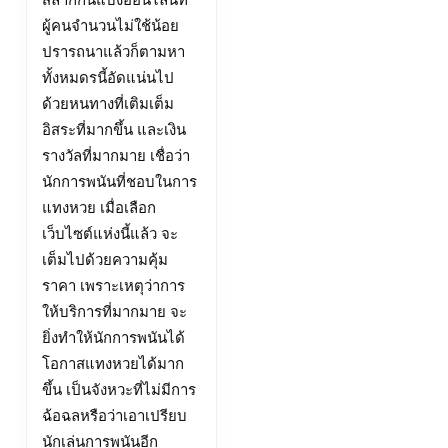
18
ผู้คนจำนวนไม่ใช้น้อย
by
ปรารถนาแล้วก็ตามหา
Greta
ทั้งหมดรนี้อัดแน่นไป
หวย
ด้วยหนทางที่เติมเต็ม
เงิน
อิสระที่มากขึ้น และเงิน
ngernn.com
รางวัลที่มากมาย เชื่อว่า
นักการพนันที่ชอบในการ
2
แทงหวย เมื่อเลือก
เว็บไซต์แห่งนี้แล้ว จะ
เต็มไปด้วยความคุ้ม
ราคา เพราะเหตุว่าการ
ให้บริการที่มากมาย จะ
ยิ่งทำให้นักการพนันได้
โอกาสแทงหวยได้มาก
ขึ้น เป็นจังหวะที่ไม่มีการ
ฉ้อฉลหรือว่าเอาเปรียบ
นักเล่นการพนันอีก