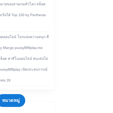
ุดหมายของสายเกมทั่วโลก สล็อต
วเริ่มได้ Top 100 by Parthenia
อตออนไลน์ โลกแห่งความสนุก ที่
 by Maryjo pussy888play.me
สล็อต คาสิโนออนไลน์ คนเล่นไม่
 pussy888play เปิดประสบการณ์
ฎาคม 26
หมวดหมู่