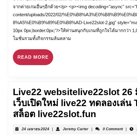
จากค่ายเกมอื่นๆอีกด้วย</p> <p><img decoding="async" src="htt
1
content/uploads/2022/02/%E0%B8%A3%E0%B8%B9%E
คื
8%A5%E0%B9%89%E0%B8%AD-Live22slot-2.jpg" style="max-wi
ย
10px 0px;border:0px;"/>ให้ท่านสนุกกับเกมที่ถูกใจได้มากกว่า 1,
โมชั่นรวมทั้งกิจกรรมล้นหลาม
เส
ทุ
READ
READ MORE
วั
MORE
ค
คั
Live22 websitelive22slot 26 
จ
เว็บเปิดใหม่ live22 ทดลองเล่น
รี
Live22
สล็อต live22slot.fun
5
websiteli
ด
24
Jeremy
24 เมษายน 2024
|
Jeremy Carter
|
0 Comment
|
26
เมษายน
Carter