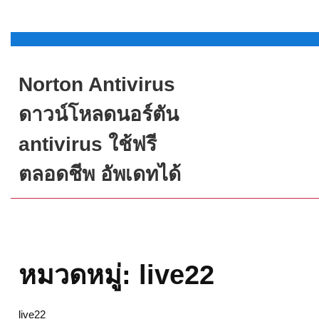
Skip
to
content
Norton Antivirus
Skip
to
ดาวน์โหลดนอร์ตัน
content
antivirus ใช้ฟรี
ตลอดชีพ อัพเดทได้
หมวดหมู่:
live22
live22