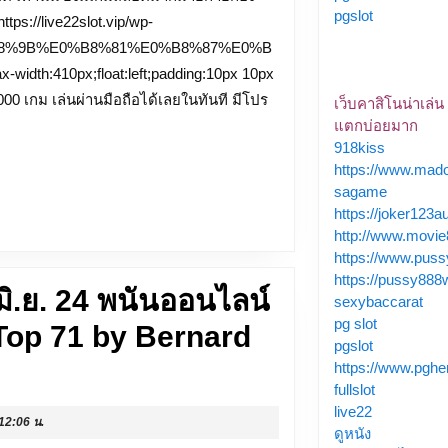
มือ
pgslot
ps://live22slot.vip/wp-
ใหม่
0%B8%9B%E0%B8%81%E0%B8%87%E0%B
น
ก็
dth:410px;float:left;padding:10px 10px
อด
000 เกม เล่นผ่านมือถือได้เลยในทันที มีโปร
เว็บคาสิโนน่าเล่น 
เล่น
แตกบ่อยมาก
ีย
ได้
918kiss
ก
https://www.mad
ปลอดภัย
sagame
น
โปร่งใส
https://joker123a
http://www.movi
ุณภาพ
live22
https://www.pus
บ
https://pussy888
ที่
มิ.ย. 24 พนันออนไลน์
sexybaccarat
อ
เดียว
pg slot
 Top 71 by Bernard
pgslot
วิว
ที่
https://www.pgh
fullslot
รวม
ve22slot
live22
าว
12:06 น.
เกม
ดูหนัง