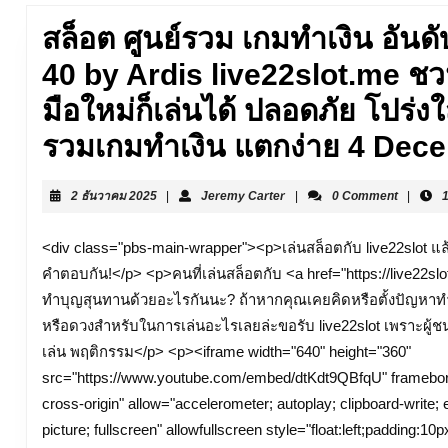
สล็อต ศูนย์รวม เกมทำเงิน อัน
40 by Ardis live22slot.me ชวน
มือใหม่ก็เล่นได้ ปลอดภัย โปร่งใส 
รวมเกมทำเงิน แตกง่าย 4 Dec
2
Jeremy
2 ธันวาคม 2025
|
Jeremy Carter
|
0 Comment
|
1
ธันวาคม
Carter
2025
<div class="pbs-main-wrapper"><p>เล่นสล็อตกับ live22slot
คำตอบกัน!</p> <p>คนที่เล่นสล็อตกับ <a href="https://live22s
ทำบุญสุนทานด้วยอะไรกันนะ? ถ้าหากคุณเคยคิดหรือตั้งปัญหาทำน
หรือดวงสำหรับในการเล่นอะไรเลยล่ะขอรับ live22slot เพราะผู้
เล่น พฤติกรรม</p> <p><iframe width="640" height="360"
src="https://www.youtube.com/embed/dtKdt9QBfqU" frameborder
cross-origin" allow="accelerometer; autoplay; clipboard-write;
picture; fullscreen" allowfullscreen style="float:left;padding:1