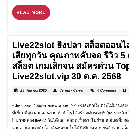
READ
READ MORE
MORE
Live22slot ยิงปลา สล็อตออนไล
เสียทุกวัน คุณภาพคับจอ รีวิว 5 
สล็อต เกมเลิกจน สมัครด่วน T
L
Live22slot.vip 30 ต.ค. 2568
ยิ
23
Jeremy
23 กันยายน 2025
|
Jeremy Carter
|
0 Comment
|
ป
กันยายน
Carter
2025
ส
<div class="pbs-main-wrapper"><p>มองหาเว็บตรงไม่ผ่านเอเย่น
ที่เยี่ยมที่สุด ฝากถอนง่าย ทำกำไรได้จริง สมัครเลย!</p> <p>ถ้า
อ
ก็ มาทดลอง live22 กันได้เลย! สล็อตเว็บตรงไม่ผ่านเอเย่นต์ที่ยอด
อั
จากค่ายเกมระดับโลกล้นหลาม ไม่ได้มีเพียงแค่ค่ายหลักจาก สล็อ