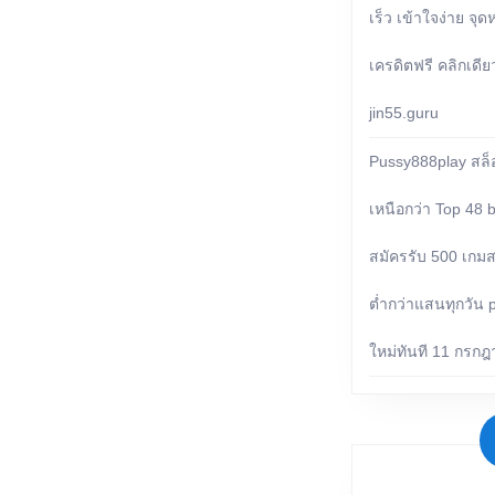
เร็ว เข้าใจง่าย จ
เครดิตฟรี คลิกเดีย
jin55.guru
Pussy888play สล็
เหนือกว่า Top 48
สมัครรับ 500 เกม
ต่ำกว่าแสนทุกวัน
ใหม่ทันที 11 กรก