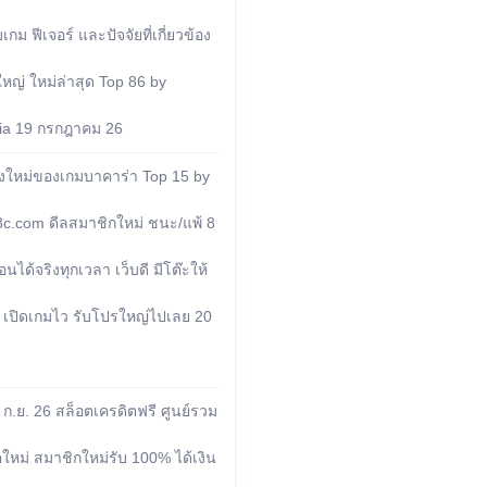
ม ฟีเจอร์ และปัจจัยที่เกี่ยวข้อง
ใหญ่ ใหม่ล่าสุด Top 86 by
ia 19 กรกฎาคม 26
องใหม่ของเกมบาคาร่า Top 15 by
.com ดีลสมาชิกใหม่ ชนะ/แพ้ 8
อนได้จริงทุกเวลา เว็บดี มีโต๊ะให้
 เปิดเกมไว รับโปรใหญ่ไปเลย 20
 ก.ย. 26 สล็อตเครดิตฟรี ศูนย์รวม
ใหม่ สมาชิกใหม่รับ 100% ได้เงิน