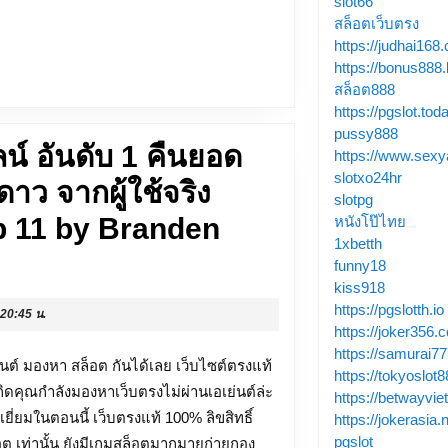
slot66
ของ
สล็อตเว็บตรง
https://judhai168.
ไทย
https://bonus888.l
Top
สล็อต888
https://pgslot.tod
40
pussy888
น์ อันดับ 1 คืนยอด
https://www.sexy
by
slotxo24hr
ดาว จากผู้ใช้จริง
Ardis
slotpg
op 11 by Branden
หนังโป๊ไทย
live22slot.me
1xbetth
ive22slot
ชวน
funny18
kiss918
ง
เพื่อน
https://pgslotth.io
20:45 น.
ลา
https://joker356.
รับ
https://samurai77
ล็อต
ต์ มองหา สล็อต กันได้เลย เว็บไซต์ตรงแท้
เพชร
https://tokyoslot
เกิดคุณกำลังมองหาเว็บตรงไม่ผ่านเอเย่นต์ล่ะ
https://betwayvi
อนไลน์
ฟรี
เยี่ยมในตอนนี้ เว็บตรงแท้ 100% ลิขสิทธิ์
https://jokerasia.
นดับ
pgslot
ต เท่านั้น ยังมีเกมสล็อตมากมายก่ายกอง