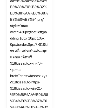
Top
88%E0%B8%A5%E0%
83
B9%88%E0%B8%B2%
E0%B8%AA%E0%B8%
by
B8%E0%B8%94.png"
Jaunita
style="max-
918kissauto
width:430px;float:left;pa
https://918Kissauto.win
dding:10px 10px 10px
0px;border:0px;"/>918ki
ss สล็อตประกันเล่นสนุก
แจกเครดิตฟรี
918kissauto.win</p>
<p><a
href="https://fassex.xyz
/918kissauto-https-
918kissauto-win-21-
%E0%B8%AA%E0%B8
%B4%E0%B8%87%E0
%B8%AB%E0%B8%B2