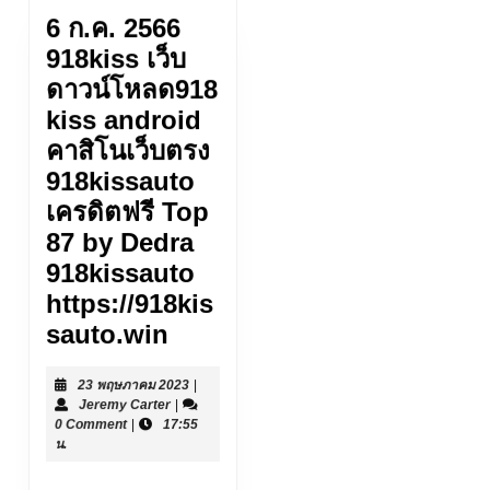
6 ก.ค. 2566
918kiss เว็บ
ดาวน์โหลด918
kiss android
คาสิโนเว็บตรง
918kissauto
เครดิตฟรี Top
87 by Dedra
918kissauto
https://918kis
6
sauto.win
ก.ค.
23
23 พฤษภาคม 2023
|
2566
Jeremy
พฤษภาคม
Jeremy Carter
|
918kiss
Carter
2023
0 Comment
|
17:55
น.
เว็บ
ดาวน์โหลด918kiss