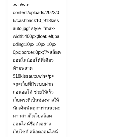
เปิด
.win/wp-
ใหม่
content/uploads/2022/0
918kissauto
6/cashback10_918kiss
ใหม่
auto.jpg" style="max-
ล่าสุด
width:400px;float:left;pa
dding:10px 10px 10px
Top
0px;border:0px;"/>สล็อต
72
ออนไลน์ออโต้ที่เดียว
by
ห้ามพลาด
Ellis
918kissauto.win</p>
918kiss
<p>เว็บที่มีระบบฝาก
918Kissauto.win
ถอนออโต้ ช่วยให้เร็ว
18
เว็บตรงที่เป็นช่องทางให้
นักเดิมพันทุกๆท่านนะคะ
มากล่าวถึงเว็บสล็อต
ออนไลน์ชื่อดังอย่าง
เว็บไซต์ สล็อตออนไลน์