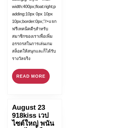
width:400px;float:right;p
adding:10px 0px 10px
10px;border:0px;"/>แจก
ฟรีเทคนิคดีๆสำหรับ
สมาชิกของเราเพื่อเพิ่ม
อรรถรสในการเล่นเกม
สล็อตให้สนุกและก็ได้รับ
รางวัลจริง
READ
READ MORE
MORE
August 23
918kiss เวป
ไซต์ใหญ่ พนัน