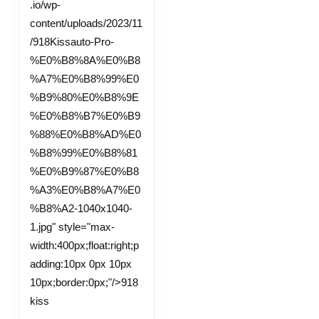
.io/wp-
content/uploads/2023/11
/918Kissauto-Pro-
%E0%B8%8A%E0%B8
%A7%E0%B8%99%E0
%B9%80%E0%B8%9E
%E0%B8%B7%E0%B9
%88%E0%B8%AD%E0
%B8%99%E0%B8%81
%E0%B9%87%E0%B8
%A3%E0%B8%A7%E0
%B8%A2-1040x1040-
1.jpg" style="max-
width:400px;float:right;p
adding:10px 0px 10px
10px;border:0px;"/>918
kiss