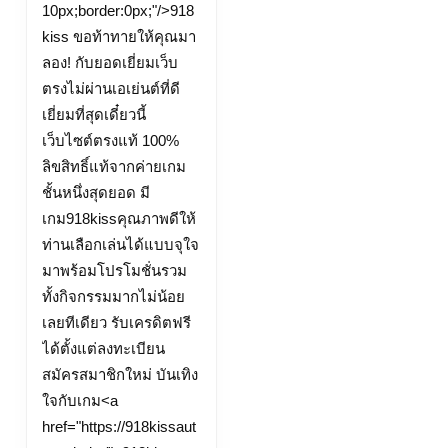
10px;border:0px;"/>918
kiss ขอท้าทายให้คุณมา
ลอง! กับยอดเยี่ยมเว็บ
ตรงไม่ผ่านเอเย่นต์ที่ดี
เยี่ยมที่สุดเดี๋ยวนี้
เว็บไซต์ตรงแท้ 100%
ลิขสิทธิ์แท้จากค่ายเกม
ชั้นหนึ่งสุดยอด มี
เกม918kissคุณภาพดีให้
ท่านเลือกเล่นได้แบบจุใจ
มาพร้อมโปรโมชั่นรวม
ทั้งกิจกรรมมากไม่น้อย
เลยทีเดียว รับเครดิตฟรี
ได้ตั้งแต่ลงทะเบียน
สมัครสมาชิกใหม่ บันเทิง
ใจกับเกม<a
href="https://918kissaut