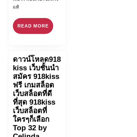
แท้
READ
READ MORE
MORE
ดาวน์โหลด918
kiss เว็บชั้นนำ
สมัคร 918kiss
ฟรี เกมสล็อต
เว็บสล็อตที่ดี
ที่สุด 918kiss
เว็บสล็อตที่
ใครๆก็เลือก
Top 32 by
Celinda