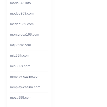
mario678.info
medee989.com
medee989.com
mercyrosa168.com
mfj889xx.com
mia88th.com
mib555s.com
mmplay-casino.com
mmplay-casino.com
moza888.com