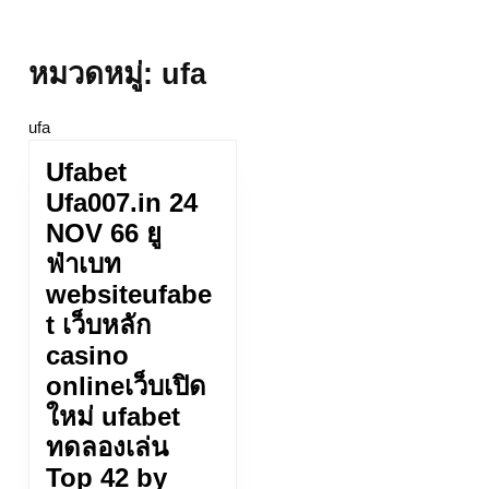
หมวดหมู่:
ufa
ufa
Ufabet
Ufa007.in 24
NOV 66 ยู
ฟ่าเบท
websiteufabe
t เว็บหลัก
casino
onlineเว็บเปิด
ใหม่ ufabet
ทดลองเล่น
Top 42 by