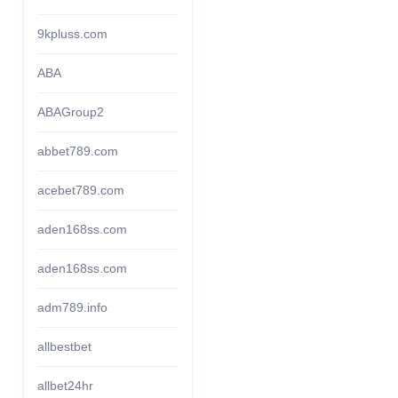
9kpluss.com
ABA
ABAGroup2
abbet789.com
acebet789.com
aden168ss.com
aden168ss.com
adm789.info
allbestbet
allbet24hr