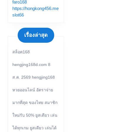
faro168
https://hongkong456.me
slot66
เรื่องล่าสุด
สล็อต168
hengjing168d.com 8
ส.ค. 2569 hengjing168
หวยออนไลน์ อัตราจ่าย
มากที่สุด ของไทย สมาชิก
ใหม่รับ 50% ยูสเดียว เล่น
ได้ทุกเกม ยูสเดียว เล่นได้