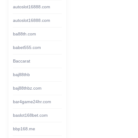
autoslot16888.com
autoslot16888.com
ba88th.com
babet555.com
Baccarat
baj88thb
baj88thbz.com
bar4game24hr.com
baslot168bet.com
bbp168.me