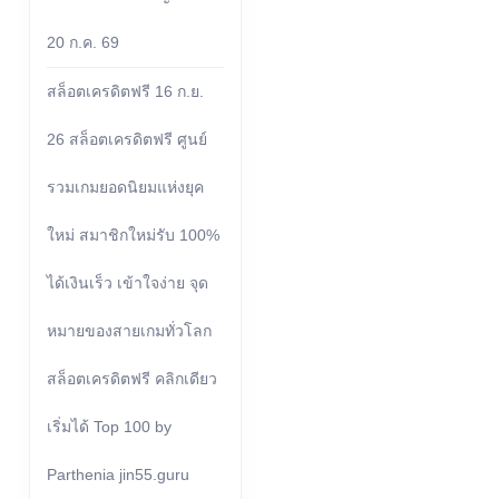
20 ก.ค. 69
สล็อตเครดิตฟรี 16 ก.ย.
26 สล็อตเครดิตฟรี ศูนย์
รวมเกมยอดนิยมแห่งยุค
ใหม่ สมาชิกใหม่รับ 100%
ได้เงินเร็ว เข้าใจง่าย จุด
หมายของสายเกมทั่วโลก
สล็อตเครดิตฟรี คลิกเดียว
เริ่มได้ Top 100 by
Parthenia jin55.guru