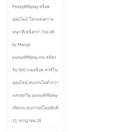
Pussy888play สล็อต
ออนไลน์ โลกแห่งความ
สนุก ที่เหนือกว่า Top 48
by Maryjo
pussy888play.me สมัคร
รับ 500 เกมสล็อต คาสิโน
ออนไลน์ คนเล่นไม่ต่ำกว่า
แสนทุกวัน pussy888play
เปิดประสบการณ์ใหม่ทันที
11 กรกฎาคม 26