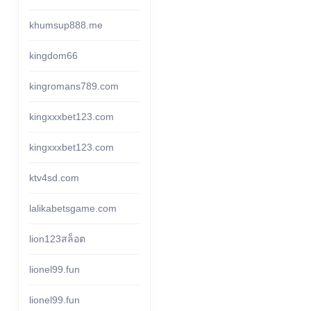
khumsup888.me
kingdom66
kingromans789.com
kingxxxbet123.com
kingxxxbet123.com
ktv4sd.com
lalikabetsgame.com
lion123สล็อต
lionel99.fun
lionel99.fun