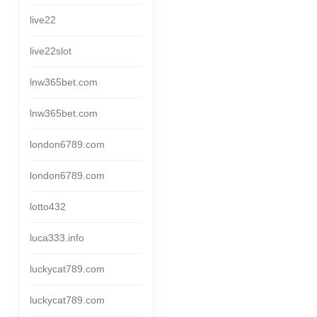
live22
live22slot
lnw365bet.com
lnw365bet.com
london6789.com
london6789.com
lotto432
luca333.info
luckycat789.com
luckycat789.com