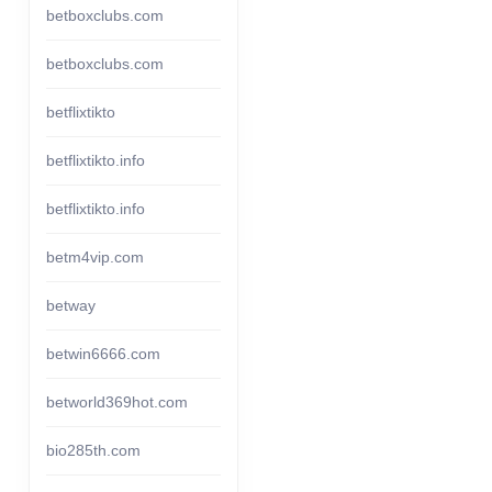
betboxclubs.com
betboxclubs.com
betflixtikto
betflixtikto.info
betflixtikto.info
betm4vip.com
betway
betwin6666.com
betworld369hot.com
bio285th.com