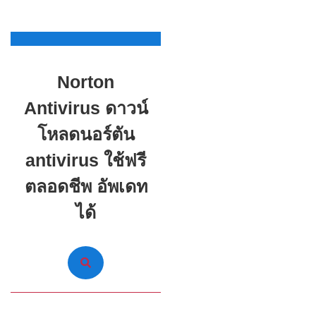
Skip
to
content
Norton
Skip
to
Antivirus ดาวน์
content
โหลดนอร์ตัน
antivirus ใช้ฟรี
ตลอดชีพ อัพเดท
ได้