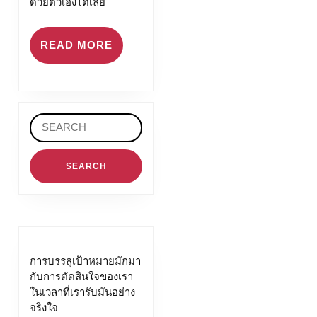
ด้วยตัวเองได้เลย
READ
READ MORE
MORE
Search
for:
การบรรลุเป้าหมายมักมา
กับการตัดสินใจของเรา
ในเวลาที่เรารับมันอย่าง
จริงใจ