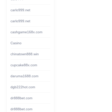
carlo999.net
carlo999.net
cashgame168x.com
Casino
chinatown888.win
cupcake88x.com
daruma1688.com
dgb222hot.com
dr888bet.com
dr888bet.com