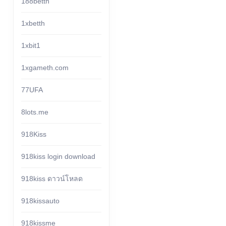
188betth
1xbetth
1xbit1
1xgameth.com
77UFA
8lots.me
918Kiss
918kiss login download
918kiss ดาวน์โหลด
918kissauto
918kissme