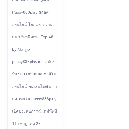
Pussy888play สล็อต
ออนไลน์ โลกแห่งความ
สนุก ที่เหนือกว่า Top 48
by Maryjo
pussy888play.me สมัคร
รับ 500 เกมสล็อต คาสิโน
ออนไลน์ คนเล่นไม่ต่ำกว่า
แสนทุกวัน pussy888play
เปิดประสบการณ์ใหม่ทันที
11 กรกฎาคม 26