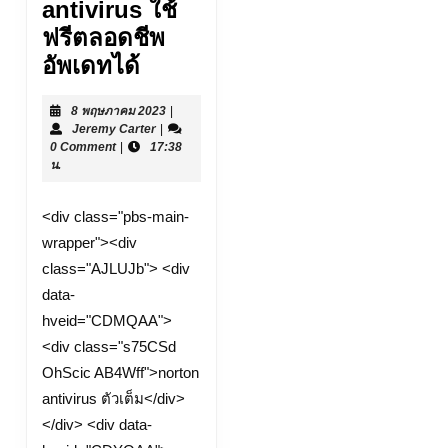
antivirus ใช้
ฟรีตลอดชีพ
Norton
อัพเดทได้
Antivirus
8
8 พฤษภาคม 2023
|
ดาวน์
Jeremy
พฤษภาคม
Jeremy Carter
|
โหลด
Carter
2023
0 Comment
|
17:38
น.
นอร์
ตัน
<div class="pbs-main-
antivirus
wrapper"><div
ใช้
class="AJLUJb"> <div
ฟรี
data-
ตลอด
hveid="CDMQAA">
ชีพ
<div class="s75CSd
อัพเดท
OhScic AB4Wff">norton
ได้
antivirus ตัวเต็ม</div>
</div> <div data-