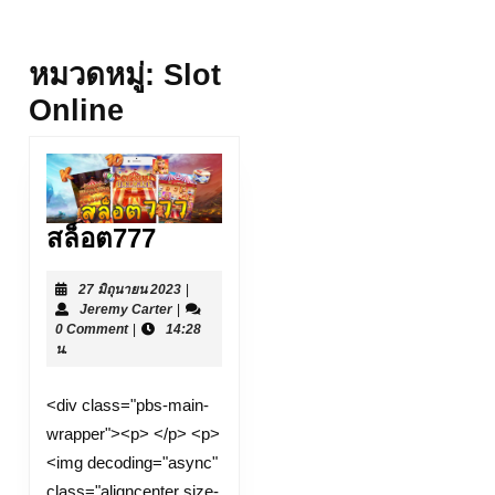
หมวดหมู่:
Slot
Online
สล็อต777
สล็อต777
27
27 มิถุนายน 2023
|
Jeremy
มิถุนายน
Jeremy Carter
|
Carter
2023
0 Comment
|
14:28
น.
<div class="pbs-main-
wrapper"><p> </p> <p>
<img decoding="async"
class="aligncenter size-