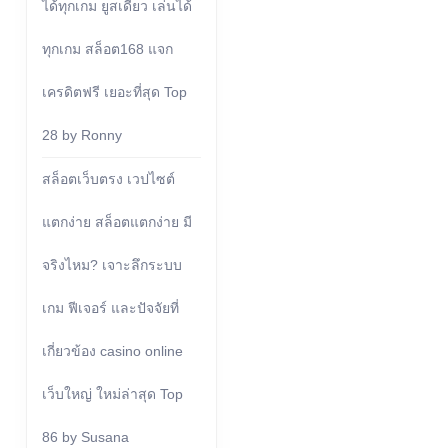
ได้ทุกเกม ยูสเดียว เล่นได้
ทุกเกม สล็อต168 แจก
เครดิตฟรี เยอะที่สุด Top
28 by Ronny
สล็อตเว็บตรง เวปไซต์
แตกง่าย สล็อตแตกง่าย มี
จริงไหม? เจาะลึกระบบ
เกม ฟีเจอร์ และปัจจัยที่
เกี่ยวข้อง casino online
เว็บใหญ่ ใหม่ล่าสุด Top
86 by Susana