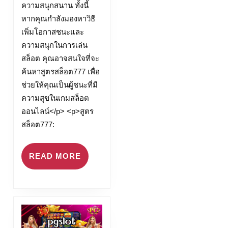
ความสนุกสนาน ทั้งนี้
หากคุณกำลังมองหาวิธี
เพิ่มโอกาสชนะและ
ความสนุกในการเล่น
สล็อต คุณอาจสนใจที่จะ
ค้นหาสูตรสล็อต777 เพื่อ
ช่วยให้คุณเป็นผู้ชนะที่มี
ความสุขในเกมสล็อต
ออนไลน์</p> <p>สูตร
สล็อต777:
READ
READ MORE
MORE