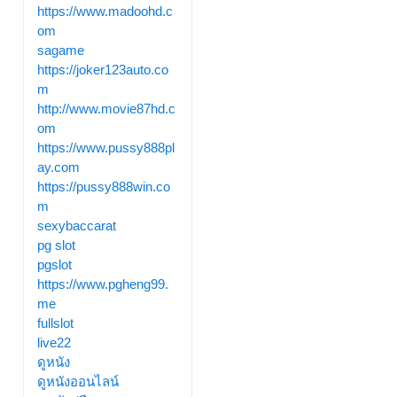
https://www.madoohd.c
om
sagame
https://joker123auto.co
m
http://www.movie87hd.c
om
https://www.pussy888pl
ay.com
https://pussy888win.co
m
sexybaccarat
pg slot
pgslot
https://www.pgheng99.
me
fullslot
live22
ดูหนัง
ดูหนังออนไลน์