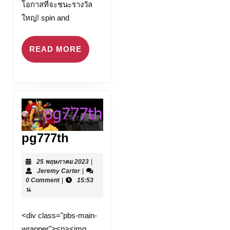
โอกาสที่จะชนะรางวัล
ใหญ่! spin and
READ
READ MORE
MORE
pg777th
pg777th
25
25 พฤษภาคม 2023
|
Jeremy
พฤษภาคม
Jeremy Carter
|
Carter
2023
0 Comment
|
15:53
น.
<div class="pbs-main-
wrapper"><p><img