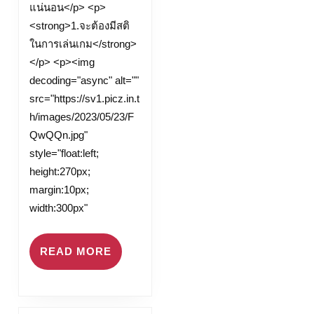
แน่นอน</p> <p>
<strong>1.จะต้องมีสติ
ในการเล่นเกม</strong>
</p> <p><img
decoding="async" alt=""
src="https://sv1.picz.in.t
h/images/2023/05/23/F
QwQQn.jpg"
style="float:left;
height:270px;
margin:10px;
width:300px"
READ
READ MORE
MORE