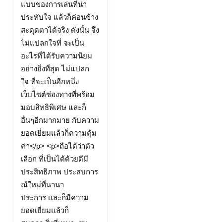
แบบของการเล่นที่น่า
ประทับใจ แล้วก็ค่อนข้าง
สะดุดตาได้จริง ดังนั้น จึง
ไม่แปลกใจที่ จะเป็น
อะไรที่ได้รับความนิยม
อย่างยิ่งที่สุด ไม่แปลก
ใจ ที่จะเป็นอีกหนึ่ง
เว็บไซต์ช่องทางที่พร้อม
มอบสิทธิพิเศษ และก็
อื่นๆอีกมากมาย กับความ
ยอดเยี่ยมแล้วก็ความคุ้ม
ค่า</p> <p>ถือได้ว่าตัว
เลือก ที่เป็นได้ด้วยดีมี
ประสิทธิภาพ ประสบการ
ณ์ใหม่ที่นานา
ประการ และก็มีความ
ยอดเยี่ยมแล้วก็