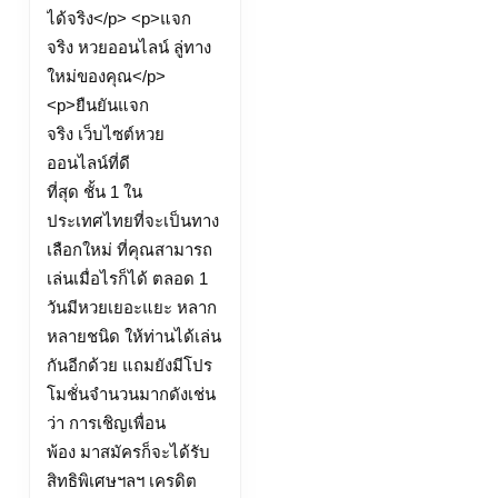
ได้จริง</p> <p>แจก
จริง หวยออนไลน์ ลู่ทาง
ใหม่ของคุณ</p>
<p>ยืนยันแจก
จริง เว็บไซต์หวย
ออนไลน์ที่ดี
ที่สุด ชั้น 1 ใน
ประเทศไทยที่จะเป็นทาง
เลือกใหม่ ที่คุณสามารถ
เล่นเมื่อไรก็ได้ ตลอด 1
วันมีหวยเยอะแยะ หลาก
หลายชนิด ให้ท่านได้เล่น
กันอีกด้วย แถมยังมีโปร
โมชั่นจำนวนมากดังเช่น
ว่า การเชิญเพื่อน
พ้อง มาสมัครก็จะได้รับ
สิทธิพิเศษฯลฯ เครดิต