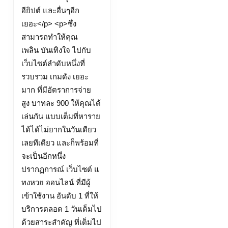
อียิปต์ และอื่นๆอีก
เยอะ</p> <p>ซึ่ง
สามารถทำให้คุณ
เพลิน บันเทิงใจ ไปกับ
เว็บไซต์ลำดับหนึ่งที่
รวบรวม เกมดัง เยอะ
มาก ที่มีอัตราการจ่าย
สูง บาทละ 900 ให้คุณได้
เล่นกัน แบบเต็มที่หาราย
ได้ได้ไม่ยากในวันเดียว
เลยทีเดียว และก็พร้อมที่
จะเป็นอีกหนึ่ง
ปรากฏการณ์ เว็บไซต์ แ
ทงหวย ออนไลน์ ที่มีผู้
เข้าใช้งาน อันดับ 1 ที่ให้
บริการตลอด 1 วันเต็มไป
ด้วยสาระสำคัญ ที่เต็มไป