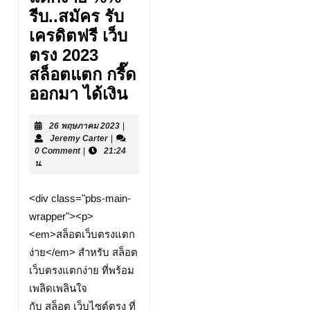
รีบ..สมัคร รับ
เครดิตฟรี เว็บ
ตรง 2023
สล็อตแตก กรี๊ด
สล็อต
ออกมา ได้เงิน
เว็บ
26
26 พฤษภาคม 2023
|
ตรง
Jeremy
พฤษภาคม
Jeremy Carter
|
แตก
Carter
2023
0 Comment
|
21:24
น.
ง่าย
%%
<div class="pbs-main-
รีบ..สมัคร
wrapper"><p>
รับ
<em>สล็อตเว็บตรงแตก
เครดิต
ง่าย</em> สำหรับ สล็อต
ฟรี
เว็บตรงแตกง่าย ที่พร้อม
เว็บ
เพลิดเพลินใจ
ตรง
กับ สล็อต เว็บไซต์ตรง ที่