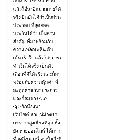
สมควร สิ่งที่เหมาะสม
แล้วก็อื่นๆอีกมากมายได้
จริง ยืนยันได้ว่าเป็นส่วน
ประกอบ ที่สุดยอด
ประกันได้ว่า เป็นส่วน
สำคัญ ที่มาพร้อมกับ
ความเพลิดเพลิน ตื่น
เต้น เร้าใจ แล้วก็สามารถ
ทำเงินได้จริง เป็นตัว
เลือกที่ดีได้จริง และก็มา
พร้อมกับความคุ้มค่า ที่
สะดุดตานานาประการ
และก็สมควร</p>
<p>ฮักน้องหา
เว็บไซต์ หวย ที่มีอัตรา
การจ่ายสูงเยี่ยมที่สุด ทั้ง
ยัง หวยออนไลน์ ได้มาก
ที่สุดสิ่งกลุ่มนี้ จะเป็นสิ่งที่