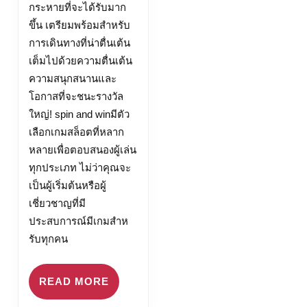
กระหายที่จะได้รับมาก
ขึ้น เตรียมพร้อมสําหรับ
การเดินทางที่น่าตื่นเต้น
เต็มไปด้วยความตื่นเต้น
ความสนุกสนานและ
โอกาสที่จะชนะรางวัล
ใหญ่! spin and winมีตัว
เลือกเกมสล็อตที่หลาก
หลายเพื่อตอบสนองผู้เล่น
ทุกประเภท ไม่ว่าคุณจะ
เป็นผู้เริ่มต้นหรือผู้
เชี่ยวชาญที่มี
ประสบการณ์มีเกมสําห
รับทุกคน
READ
READ MORE
MORE