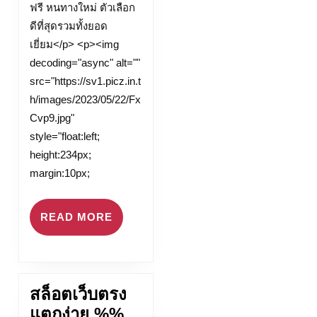
ฟรี หนทางใหม่ ตัวเลือก
ดีที่สุดรวมทั้งยอด
เยี่ยม</p> <p><img
decoding="async" alt=""
src="https://sv1.picz.in.t
h/images/2023/05/22/Fx
Cvp9.jpg"
style="float:left;
height:234px;
margin:10px;
READ
READ MORE
MORE
สล็อตเว็บตรง
แตกง่าย %%