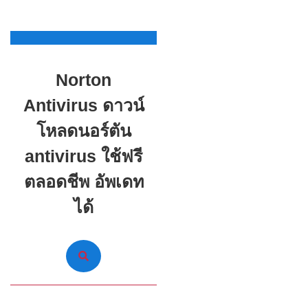
Skip
to
content
Norton
Skip
to
Antivirus ดาวน์
content
โหลดนอร์ตัน
antivirus ใช้ฟรี
ตลอดชีพ อัพเดท
ได้