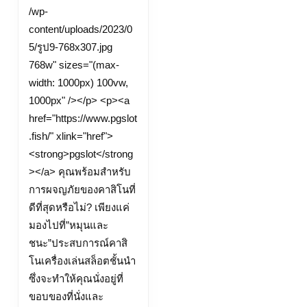
/wp-
content/uploads/2023/0
5/รูป9-768x307.jpg
768w" sizes="(max-
width: 1000px) 100vw,
1000px" /></p> <p><a
href="https://www.pgslot
.fish/" xlink="href">
<strong>pgslot</strong
></a> คุณพร้อมสําหรับ
การผจญภัยของคาสิโนที่
ดีที่สุดหรือไม่? เพียงแค่
มองไปที่”หมุนและ
ชนะ”ประสบการณ์คาสิ
โนเครื่องเล่นสล็อตชั้นนํา
ซึ่งจะทําให้คุณนั่งอยู่ที่
ขอบของที่นั่งและ