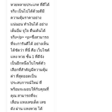
หวยหลายประเภท ที่ดีได้
จริง เป็นไปได้ด้วยดีมี
ความคุ้มราคาอย่าง
แน่นอน ทำเงินได้ อย่าง
เต็มอิ่ม จุใจ ตื่นเต้นได้
จริง</p> <p>ซึ่งสามารถ
ที่จะการันตีได้ อย่างเห็น
ได้ชัดว่า ที่นี่ คือ เว็บไซต์
แทง หวย ชั้น 1 ที่ดีจัง
เป็นอีกหนึ่งเว็บไซต์ตัว
เลือกที่สำคัญมีความคุ้ม
ค่า ที่สุดยอดเป็น
ประสบการณ์ใหม่ ที่
พร้อมจะมอบให้กับคุณที่
คุณ สามารถที่จะ
เลื่อน แทงเลขเด็ด เลข
ดัง ผ่าน แทงหวย ได้