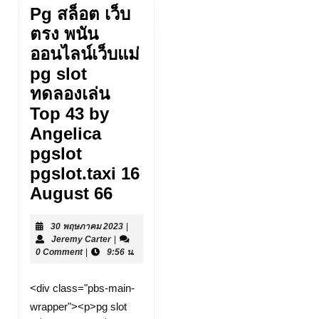
Pg สล็อต เว็บ
ตรง พนัน
ออนไลน์เว็บแม่
pg slot
ทดลองเล่น
Top 43 by
Angelica
pgslot
pgslot.taxi 16
Pg
August 66
สล็อต
30
30 พฤษภาคม 2023
|
เว็บ
Jeremy
พฤษภาคม
Jeremy Carter
|
ตรง
Carter
2023
0 Comment
|
9:56 น.
พนัน
<div class="pbs-main-
ออนไลน์
wrapper"><p>pg slot
เว็บ