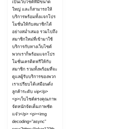
เป็นเว็บไซต์ที่มีขนาด
ใหญ่ และก็สามารถให้
บริการพร้อมทั้งแจกโปร
โมชั่นให้กับสมาชิกได้
อย่างสม่ำเสมอ รวมไปถึง
สมาชิกใหม่ที่เข้ามาใช้
บริการกับทางเว็บไซต์
พวกเราก็พร้อมแจกโปร
โมชั่นเครดิตฟรีให้กับ
สมาชิก รวมทั้งพร้อมที่จะ
ดูแลผู้รับบริการของพวก
เราเปรียบได้เสมือนดั่ง
ลูกค้าระดับ vip</p>
<p>เว็บไซต์ตรงคุณภาพ
จัดหนักจัดเต็มภาพชัด
แจ๋ว</p> <p><img
decoding="async"
src="https://joker123th.