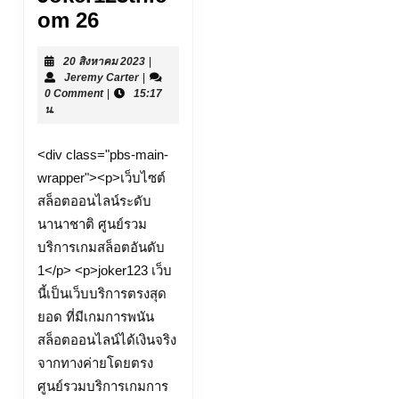
ส.ค.
om 26
2023
20
20 สิงหาคม 2023
|
joker123
Jeremy
สิงหาคม
Jeremy Carter
|
webดาวน์โหลดjoker123
Carter
2023
0 Comment
|
15:17
น.
auto
พนัน
<div class="pbs-main-
ออนไลน์
wrapper"><p>เว็บไซต์
เว็บ
สล็อตออนไลน์ระดับ
เปิด
นานาชาติ ศูนย์รวม
ใหม่
บริการเกมสล็อตอันดับ
สล็อต
1</p> <p>joker123 เว็บ
เครดิต
นี้เป็นเว็บบริการตรงสุด
ฟรี
ยอด ที่มีเกมการพนัน
Top
สล็อตออนไลน์ได้เงินจริง
จากทางค่ายโดยตรง
99
ศูนย์รวมบริการเกมการ
by