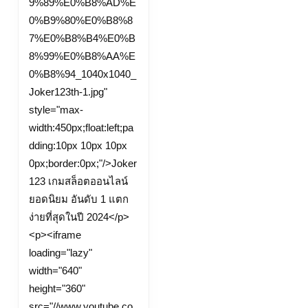
Ashton
9%89%E0%B8%AD%E
โจ๊ก
0%B9%80%E0%B8%8
เกอร์123
7%E0%B8%B4%E0%B
joker123ths.me
8%99%E0%B8%AA%E
0%B8%94_1040x1040_
13
Joker123th-1.jpg"
style="max-
width:450px;float:left;pa
dding:10px 10px 10px
0px;border:0px;"/>Joker
123 เกมสล็อตออนไลน์
ยอดนิยม อันดับ 1 แตก
ง่ายที่สุดในปี 2024</p>
<p><iframe
loading="lazy"
width="640"
height="360"
src="//www.youtube.co