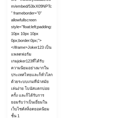
m/embed/53lxX09NPTc
" frameborder="0"
allowfullscreen
style="float:left;padding:
10px 10px 10px
0px;border:0px;">
</iframe>Joker123 เป็น
แพลตฟอร์ม
เกมjoker123ที่ได้รับ
ความนิยมอย่างมากใน
ประเทศไทยและก็ทั่วโลก
ด้วยระบบเกมที่นำสมัย
เล่นง่าย โบนัสแตกบ่อย
ครั้ง และก็ได้รับการ
ยอมรับว่าเป็นเยี่ยมใน
เว็บไซต์สล็อตยอดนิยม
ชั้น 1