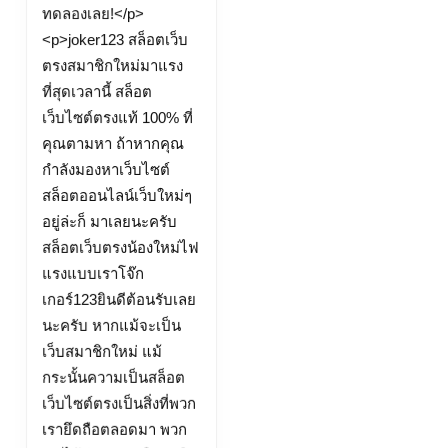
58
ทดลองเลย!</p>
by
<p>joker123 สล็อตเว็บ
Christoper
ตรงสมาชิกใหม่มาแรง
ที่สุดเวลานี้ สล็อต
เว็บไซต์ตรงแท้ 100% ที่
คุณตามหา ถ้าหากคุณ
กำลังมองหาเว็บไซต์
สล็อตออนไลน์เว็บใหม่ๆ
อยู่ล่ะก็ มาเลยนะครับ
สล็อตเว็บตรงน้องใหม่ไฟ
แรงแบบเราโจ๊ก
เกอร์123ยินดีต้อนรับเลย
นะครับ หากแม้จะเป็น
เว็บสมาชิกใหม่ แม้
กระนั้นความเป็นสล็อต
เว็บไซต์ตรงเป็นสิ่งที่พวก
เรายึดถือตลอดมา พวก