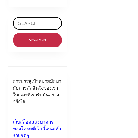
Search
for:
การบรรลุเป้าหมายมักมา
กับการตัดสินใจของเรา
ในเวลาที่เรารับมันอย่าง
จริงใจ
เว็บสล็อตและบาคาร่า
ของโครตดีเว็บนี้เล่นแล้ว
รวยจัดๆ