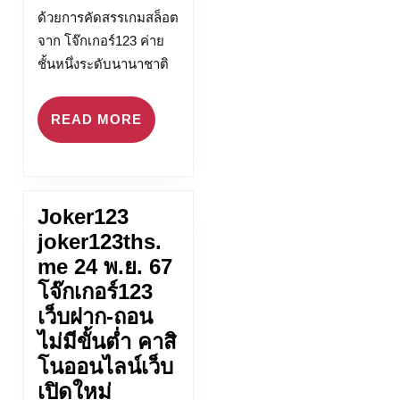
ด้วยการคัดสรรเกมสล็อต
จาก โจ๊กเกอร์123 ค่าย
ชั้นหนึ่งระดับนานาชาติ
READ
READ MORE
MORE
Joker123
joker123ths.
me 24 พ.ย. 67
โจ๊กเกอร์123
เว็บฝาก-ถอน
ไม่มีขั้นต่ำ คาสิ
โนออนไลน์เว็บ
เปิดใหม่