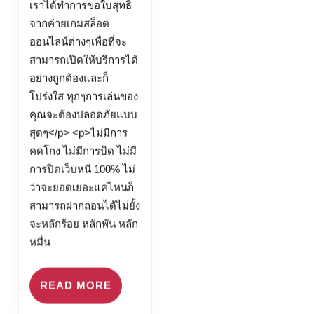
เราได้ทำการขอใบสุทธิ
จากค่ายเกมสล็อต
ออนไลน์ต่างๆเพื่อที่จะ
สามารถเปิดให้บริการได้
อย่างถูกต้องและก็
โปร่งใส ทุกๆการเล่นของ
คุณจะต้องปลอดภัยแบบ
สุดๆ</p> <p>ไม่มีการ
คดโกง ไม่มีการบิด ไม่มี
การปิดเว็บหนี 100% ไม่
ว่าจะยอดเยอะแค่ไหนก็
สามารถฝากถอนได้ไม่ยั้ง
จะหลักร้อย หลักพัน หลัก
หมื่น
READ
READ MORE
MORE