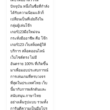
ปัจจุบัน หนึ่งในชื่อที่กำลัง
ได้รับความนิยมแล้วก็
เปลี่ยนเป็นที่เอ๋ยถึงใน
กลุ่มผู้เล่นโจ๊ก
เกอร์123มือใหม่จน
กระทั่งมืออาชีพ คือ โจ๊ก
เกอร์123 เว็บสล็อตผู้ให้
บริการ สล็อตออนไลน์
เว็บไซต์ตรง ไม่มี
อันตราย 100% ที่เกิดขึ้น
มาเพื่อมอบประสบการณ์
การเล่นเกมที่ครบวงจร
ที่สุดในประเทศไทย เว็บ
นี้มากับการผลักดันและ
สนับสนุน ภาษาไทย
อย่างเต็มรูปแบบ รวมทั้ง
การันตีความเป็นมือโปร