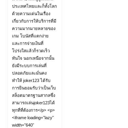
คา
ประเทศไทยและก็ทั้งโลก
สิ
ด้วยความเด่นในเรื่อง
โน
เกี่ยวกับการให้บริการที่มี
ออนไลน์
ความมากมายหลายของ
เว็บ
เกม โบนัสที่แตกง่าย
และการจ่ายเงินที่
เปิด
โปร่งใสแล้วก็รวดเร็ว
ใหม่
ทันใจ นอกเหนือจากนั้น
joker123
ยังมีระบบการเล่นที่
ทดลอง
ปลอดภัยและมั่นคง
เล่น
ทำให้ joker123 ได้รับ
Top
การยินยอมรับว่าเป็นเว็บ
17
สล็อตมาตรฐานสากลซึ่ง
by
สามารถเล่นjoker123ได้
Jenna
ทุกที่ที่ต้องการ</p> <p>
<iframe loading="lazy"
width="640"