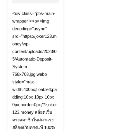
August
2566
<div class="pbs-main-
โจ๊ก
wrapper"><p><img
เกอร์123
decoding="async"
เว็บ
src="https://joker123.m
ทาง
oney/wp-
เข้าjoker123
content/uploads/2023/0
auto
5/Automatic-Deposit-
พนัน
System-
ออนไลน์
768x768.jpg.webp"
style="max-
เว็บ
width:400px;float:left;pa
แม่
dding:10px 10px 10px
joker123
0px;border:0px;"/>joker
ใหม่
123.money สล็อตเว็บ
ล่าสุด
ตรงสมาชิกใหม่มาแรง
Top
สล็อตเว็บตรงแท้ 100%