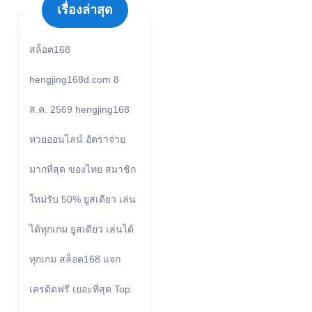
เรื่องล่าสุด
สล็อต168
hengjing168d.com 8
ส.ค. 2569 hengjing168
หวยออนไลน์ อัตราจ่าย
มากที่สุด ของไทย สมาชิก
ใหม่รับ 50% ยูสเดียว เล่น
ได้ทุกเกม ยูสเดียว เล่นได้
ทุกเกม สล็อต168 แจก
เครดิตฟรี เยอะที่สุด Top