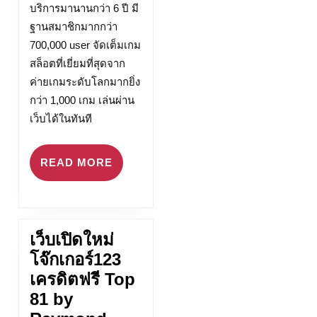
72
บริการมานานกว่า 6 ปี มี
by
ฐานสมาชิกมากกว่า
Casey
700,000 user จัดเต็มเกม
สล็อตที่เยี่ยมที่สุดจาก
joker123auto.win
ค่ายเกมระดับโลกมากยิ่ง
กว่า 1,000 เกม เล่นผ่าน
เว็บได้ในทันที
READ
READ MORE
MORE
เว็บเปิดใหม่
โจ๊กเกอร์123
เครดิตฟรี Top
81 by