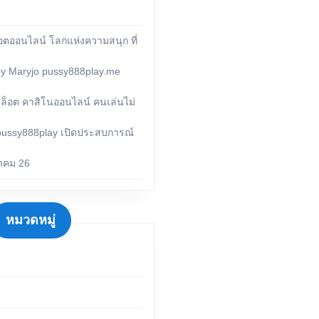
อตออนไลน์ โลกแห่งความสนุก ที่
 by Maryjo pussy888play.me
สล็อต คาสิโนออนไลน์ คนเล่นไม่
 pussy888play เปิดประสบการณ์
ฎาคม 26
หมวดหมู่