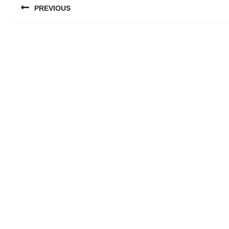
PREVIOUS
เรื่อง
Previous
Next
post:
post: