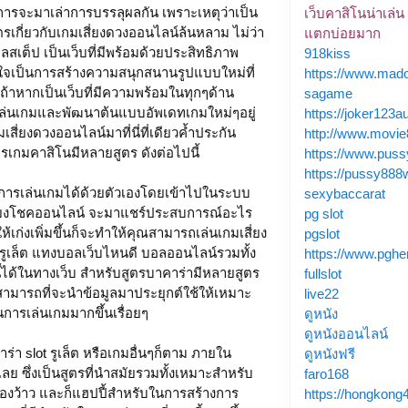
งการจะมาเล่าการบรรลุผลกัน เพราะเหตุว่าเป็น
เว็บคาสิโนน่าเล่น 
ูตรเกี่ยวกับเกมเสี่ยงดวงออนไลน์ล้นหลาม ไม่ว่า
แตกบ่อยมาก
สเต็ป เป็นเว็บที่มีพร้อมด้วยประสิทธิภาพ
918kiss
จเป็นการสร้างความสนุกสนานรูปแบบใหม่ที่
https://www.mad
 ถ้าหากเป็นเว็บที่มีความพร้อมในทุกๆด้าน
sagame
ารเล่นเกมและพัฒนาต้นแบบอัพเดทเกมใหม่ๆอยู่
https://joker123a
ี่ยงดวงออนไลน์มาที่นี่ที่เดียวค้ำประกัน
http://www.movi
เกมคาสิโนมีหลายสูตร ดังต่อไปนี้
https://www.pus
https://pussy888
การเล่นเกมได้ด้วยตัวเองโดยเข้าไปในระบบ
sexybaccarat
เสี่ยงโชคออนไลน์ จะมาแชร์ประสบการณ์อะไร
pg slot
เก่งเพิ่มขึ้นก็จะทำให้คุณสามารถเล่นเกมเสี่ยง
pgslot
 รูเล็ต แทงบอลเว็บไหนดี บอลออนไลน์รวมทั้ง
https://www.pgh
ได้ในทางเว็บ สำหรับสูตรบาคาร่ามีหลายสูตร
fullslot
ุณสามารถที่จะนำข้อมูลมาประยุกต์ใช้ให้เหมาะ
live22
ในการเล่นเกมมากขึ้นเรื่อยๆ
ดูหนัง
ดูหนังออนไลน์
่า slot รูเล็ต หรือเกมอื่นๆก็ตาม ภายใน
ดูหนังฟรี
ลย ซึ่งเป็นสูตรที่นำสมัยรวมทั้งเหมาะสำหรับ
faro168
้องว้าว และก็แฮปปี้สำหรับในการสร้างการ
https://hongkong