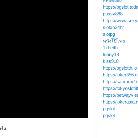
สล็อต888
https://pgslot.tod
pussy888
https://www.sexy
slotxo24hr
slotpg
หนังโป๊ไทย
1xbetth
funny18
kiss918
https://pgslotth.io
https://joker356.
https://samurai77
https://tokyoslot
https://betwayvi
https://jokerasia.
pgslot
pgslot
ริง