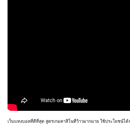
เว็บแทงบอลที่ดีที่สุด สูตรเกมคาสิโนที่ว้าวมากมาย ใช้ประโยชน์ได้จ