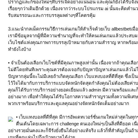
ปรากฏและก็ของใหม่ๆที่บรรเจิดอย่างแน่นอน และคุณก็ยังได้รับจังหว
เรื่อยๆกว่าเดิมอีกด้วย เนื่องจากว่าระบบโปรแกรม ai นั้นจะคิดค
รับสมรรถนะและการบรรลุผลต่างๆที่โคตรคุ้ม
3.แนะนำกลเม็ดกรรมวิธีการเล่นเกมให้สำเร็จด้วยเว็บ allbestbetเม
เรามีข้อมูลจากผู้ที่มีความชำนาญที่จะทำให้คนเล่นเกมแล้วประสบผลสำเ
เว็บไซต์แห่งคุณภาพการบรรลุเป้าหมายกับความสำราญ หากพร้อมแล้ว
ทำยังไงบ้าง
• จำเป็นต้องเลือกเว็บไซต์ที่มีคุณภาพสูงเท่านั้น เนื่องจากถ้าคุณเล
ไม่ดีโดยทันทีเพราะคุณควรต้องเจอกับปัญหาปัญหาเล่นเกมแล้วไม่ได้
ปัญหากลุ่มนี้จะไม่มีเลยถ้าเกิดคุณเลือก เว็บแทงบอลที่ดีที่สุด ซึ่งเป
ไว้ใจได้มากับการบริการแบบจัดหนักจัดสุดกำลังคุณไม่ต้องเสียค่า
คุณก็ได้รับการบริการอย่างยอดเยี่ยมแล้ว admin มีความพร้อมและ
อย่างมาก เพื่อทำให้คุณได้รับโอกาสความสำราญรวมทั้งความพิเศษต่าง
พวกเราพร้อมบริการและดูแลคุณอย่างจัดหนักจัดเต็มอย่างมาก
• เว็บแทงบอลที่ดีที่สุด มีการอัพเดทเวอร์ชั่นเกมใหม่ล่าสุดในทุ
ตื่นเต้นโดยเฉพาะการ challenge ตนเองใหม่ๆเป็นสิ่งที่ดียอด เน
อย่างรวยมั่นคงและก็จีรังยั่งยืนได้อย่างแท้จริง แล้วก็ที่สำคัญเป็นถ
เกมที่คุณเล่นไปถึงเป้าหมายได้ง่าย