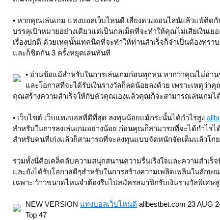
• หากคุณเล่นเกม แทงบอลเว็บไหนดี เสี่ยงดวงออนไลน์แล้วแพ้ติดกัน 3
บรรลุเป้าหมายอย่างเดียวแต่เป็นกลเม็ดที่จะทำให้คุณไม่เสียเงินเยอ
เรื่องปกติ ด้วยเหตุนั้นเทคนิคที่จะทำให้ท่านสำเร็จก็จำเป็นต้องทร
และก็ชิดกัน 3 ครั้งหยุดเล่นทันที
• อ่านข้อแม้สำหรับในการเล่นเกมก่อนทุกหน หากว่าคุณไม่อ่านข
และโอกาสที่จะได้รับเงินรางวัลก็ลดน้อยลงด้วย เพราะเหตุว่าคุ
คุณสร้างความสำเร็จให้กับตัวคุณเองแล้วคุณก็จะสามารถเล่นเกมได้อ
• เว็บไซต์ เว็บแทงบอลที่ดีที่สุด ลงทุนน้อยแม้กระนั้นได้กำไรสูง
allb
สำหรับในการลงเล่นเกมอย่างน้อย ก่อนคุณก็สามารถที่จะได้กำไรได้แ
สำหรับคนที่เก่งแล้วก็สามารถที่จะลงทุนแบบจัดหนักจัดเต็มแล้วโกย
รวมทั้งนี่คือเคล็ดลับความสนุกสนานความรื่นเริงใจและความสำเร็จท
และยังได้รับโอกาสดีๆสำหรับในการสร้างความเพลิดเพลินในลักษณะของ
เฉพาะ ว้าวขนาดไหนจำต้องรีบไปสมัครสมาชิกรับเงินรางวัลพิเศษสู
NEW VERSION
แทงบอลเว็บไหนดี
allbestbet.com 23 AUG 2
Top 47