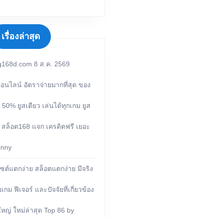
เรื่องล่าสุด
g168d.com 8 ส.ค. 2569
นไลน์ อัตราจ่ายมากที่สุด ของ
50% ยูสเดียว เล่นได้ทุกเกม ยูส
กม สล็อต168 แจก เครดิตฟรี เยอะ
onny
ซต์แตกง่าย สล็อตแตกง่าย มีจริง
ม ฟีเจอร์ และปัจจัยที่เกี่ยวข้อง
ใหญ่ ใหม่ล่าสุด Top 86 by