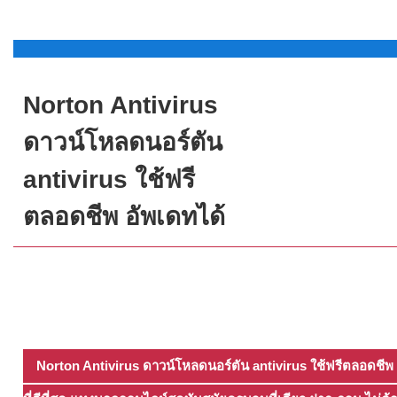
Skip
to
content
Norton Antivirus
Skip
to
ดาวน์โหลดนอร์ตัน
content
antivirus ใช้ฟรี
ตลอดชีพ อัพเดทได้
Norton Antivirus ดาวน์โหลดนอร์ตัน antivirus ใช้ฟรีตลอดชีพ 