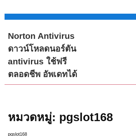
Skip
to
content
Norton Antivirus
Skip
to
ดาวน์โหลดนอร์ตัน
content
antivirus ใช้ฟรี
ตลอดชีพ อัพเดทได้
หมวดหมู่:
pgslot168
pgslot168