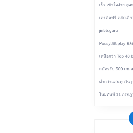
เร็ว เข้าใจง่าย จ
เครดิตฟรี คลิกเดีย
jin55.guru
Pussy888play สล็
เหนือกว่า Top 48
สมัครรับ 500 เกม
ต่ำกว่าแสนทุกวัน
ใหม่ทันที 11 กรก