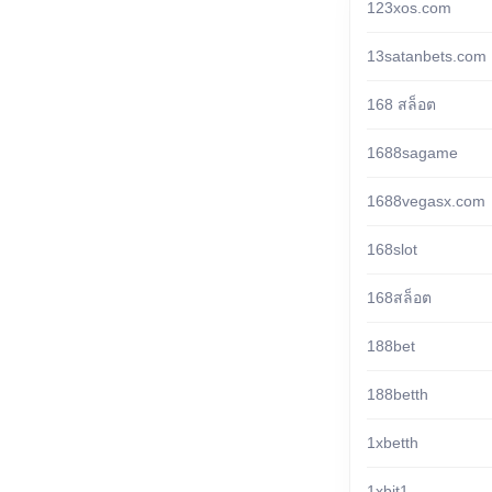
123xos.com
13satanbets.com
168 สล็อต
1688sagame
1688vegasx.com
168slot
168สล็อต
188bet
188betth
1xbetth
1xbit1