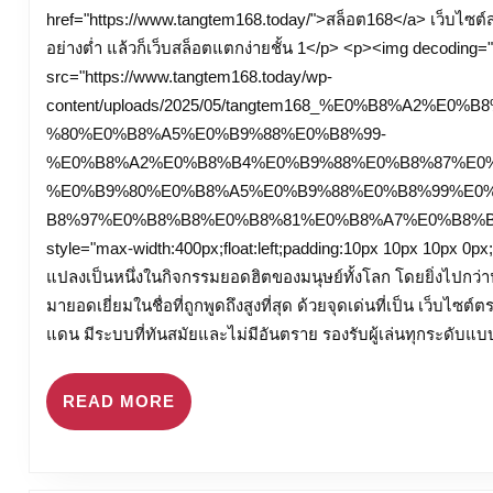
เ
href="https://www.tangtem168.today/">สล็อต168</a> เว็บไซต์
อย่างต่ำ แล้วก็เว็บสล็อตแตกง่ายชั้น 1</p> <p><img decoding=
ใ
src="https://www.tangtem168.today/wp-
บ
content/uploads/2025/05/tangtem168_%E0%B8%A2%E
%80%E0%B8%A5%E0%B9%88%E0%B8%99-
แ
%E0%B8%A2%E0%B8%B4%E0%B9%88%E0%B8%87%E0%
ว
%E0%B9%80%E0%B8%A5%E0%B9%88%E0%B8%99%E0
นี
B8%97%E0%B8%B8%E0%B8%81%E0%B8%A7%E0%B8%B1%
style="max-width:400px;float:left;padding:10px 10px 10px 0p
แปลงเป็นหนึ่งในกิจกรรมยอดฮิตของมนุษย์ทั้งโลก โดยยิ่งไปกว่า
มายอดเยี่ยมในชื่อที่ถูกพูดถึงสูงที่สุด ด้วยจุดเด่นที่เป็น เว็บไซต์
เ
แดน มีระบบที่ทันสมัยและไม่มีอันตราย รองรับผู้เล่นทุกระดับแบบไม่
ร
READ
READ MORE
MORE