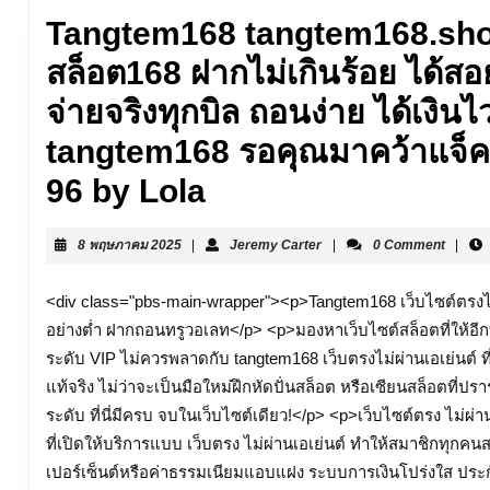
ล
Tangtem168 tangtem168.sho
สล็อต168 ฝากไม่เกินร้อย ได้สอ
ธ
จ่ายจริงทุกบิล ถอนง่าย ได้เงินไ
เ
tangtem168 รอคุณมาคว้าแจ็ค
ม
Tangtem168
96 by Lola
tangtem168.shop
พ
8
Jeremy
8 พฤษภาคม 2025
|
Jeremy Carter
|
0 Comment
|
22
พฤษภาคม
Carter
เ
2025
พ.ค.
<div class="pbs-main-wrapper"><p>Tangtem168 เว็บไซต์ตรงไม่ผ
ง
อย่างต่ำ ฝากถอนทรูวอเลท</p> <p>มองหาเว็บไซต์สล็อตที่ให้อีกท
2025
เ
ระดับ VIP ไม่ควรพลาดกับ tangtem168 เว็บตรงไม่ผ่านเอเย่นต์ ท
สล็อต168
แท้จริง ไม่ว่าจะเป็นมือใหม่ฝึกหัดปั่นสล็อต หรือเซียนสล็อตที
ท
ระดับ ที่นี่มีครบ จบในเว็บไซต์เดียว!</p> <p>เว็บไซต์ตรง ไม่ผ่าน
ฝาก
ส
ที่เปิดให้บริการแบบ เว็บตรง ไม่ผ่านเอเย่นต์ ทำให้สมาชิกทุกค
ไม่
ส
เปอร์เซ็นต์หรือค่าธรรมเนียมแอบแฝง ระบบการเงินโปร่งใส ประกั