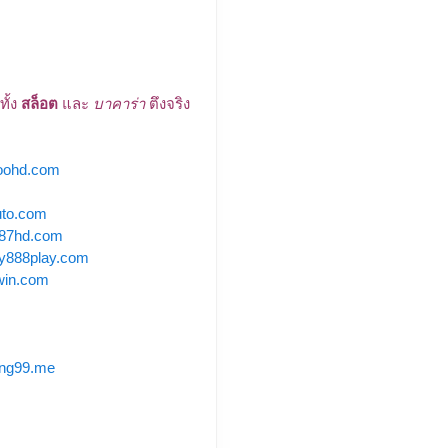
ทั้ง
สล็อต
และ
บาคาร่า
ตึงจริง
oohd.com
uto.com
e87hd.com
sy888play.com
win.com
eng99.me