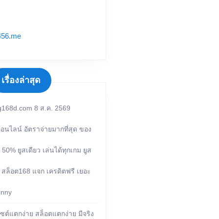
456.me
เรื่องล่าสุด
g168d.com 8 ส.ค. 2569
นไลน์ อัตราจ่ายมากที่สุด ของ
50% ยูสเดียว เล่นได้ทุกเกม ยูส
กม สล็อต168 แจก เครดิตฟรี เยอะ
onny
ซต์แตกง่าย สล็อตแตกง่าย มีจริง