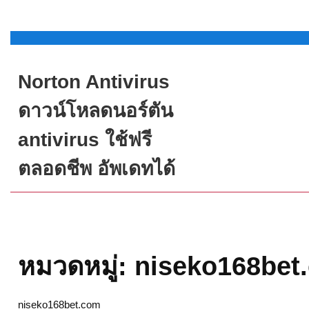
Skip
to
content
Norton Antivirus
Skip
to
ดาวน์โหลดนอร์ตัน
content
antivirus ใช้ฟรี
ตลอดชีพ อัพเดทได้
หมวดหมู่:
niseko168bet
niseko168bet.com