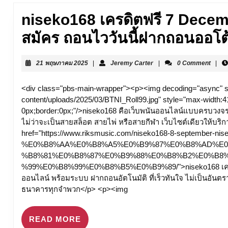
niseko168 เครดิตฟรี 7 Dece
สมัคร ถอนไววันนี้ฝากถอนออโต
21
Jeremy
21 พฤษภาคม 2025
|
Jeremy Carter
|
0 Comment
|
พฤษภาคม
Carter
2025
<div class="pbs-main-wrapper"><p><img decoding="async" sr
content/uploads/2025/03/BTNI_Roll99.jpg" style="max-width:41
0px;border:0px;"/>niseko168 คือเว็บพนันออนไลน์แบบครบวงจร 
ไม่ว่าจะเป็นสายสล็อต สายไพ่ หรือสายกีฬา เว็บไซต์เดียวให้บริก
href="https://www.riksmusic.com/niseko168-8-september-nis
%E0%B8%AA%E0%B8%A5%E0%B9%87%E0%B8%AD%E0
%B8%81%E0%B8%87%E0%B9%88%E0%B8%B2%E0%B8
%99%E0%B8%99%E0%B8%B5%E0%B9%89/">niseko168 เครดิต
ออนไลน์ พร้อมระบบ ฝากถอนอัตโนมัติ ที่เร็วทันใจ ไม่เป็นอันต
ธนาคารทุกจำพวก</p> <p><img
READ
READ MORE