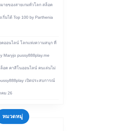
ุดหมายของสายเกมทั่วโลก สล็อต
วเริ่มได้ Top 100 by Parthenia
อตออนไลน์ โลกแห่งความสนุก ที่
 by Maryjo pussy888play.me
สล็อต คาสิโนออนไลน์ คนเล่นไม่
 pussy888play เปิดประสบการณ์
ฎาคม 26
หมวดหมู่