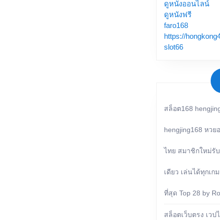
ดูหนังออนไลน์
ดูหนังฟรี
faro168
https://hongkong
slot66
สล็อต168 hengjin
hengjing168 หวยออ
ไทย สมาชิกใหม่รับ 
เดียว เล่นได้ทุกเ
ที่สุด Top 28 by R
สล็อตเว็บตรง เวปไ