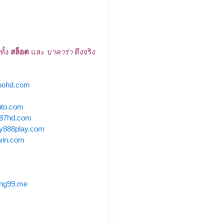
ทั้ง
สล็อต
และ
บาคาร่า
ตึงจริง
oohd.com
uto.com
e87hd.com
sy888play.com
win.com
eng99.me