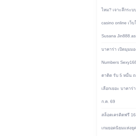
ไหม? เจาะลึกระบบเก
casino online เว็บ
Susana Jin888.as
บาคาร่า เปิดมุมม
Numbers Sexy168c
ตาติด รับ 5 หมื่น ถ
เลือกเยอะ บาคาร่า
ก.ค. 69
สล็อตเครดิตฟรี 16
เกมยอดนิยมแห่งยุค