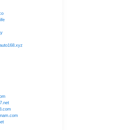
co
ife
ay
auto168.xyz
com
7.net
88.com
etnam.com
net