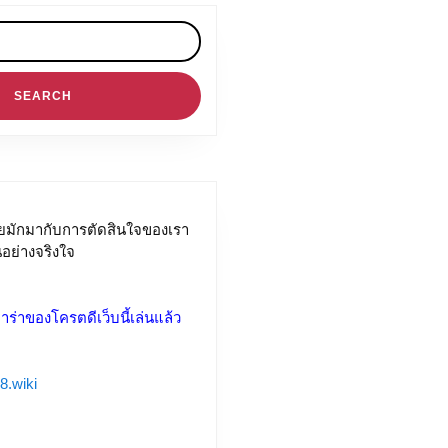
ยมักมากับการตัดสินใจของเรา
นอย่างจริงใจ
ร่าของโครตดีเว็บนี้เล่นแล้ว
8.wiki