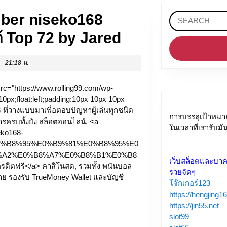
mber niseko168
Search
for:
niseko168
้ Top 72 by Jared
เครดิต
21:18 น.
ฟรี
c="https://www.rolling99.com/wp-
7
0px;float:left;padding:10px 10px 10px
December
ที่วางแบบมาเพื่อตอบปัญหาผู้เล่นทุกชนิด
การบรรลุเป้าหมา
ารครบทั้งยัง สล็อตออนไลน์, <a
niseko168
ในเวลาที่เรารับมั
eko168-
สมัคร
%B8%95%E0%B9%81%E0%B8%95%E0
%A2%E0%B8%A7%E0%B8%B1%E0%B8
ถอน
เว็บสล็อตและบาคา
ฟรี</a> คาสิโนสด, รวมทั้ง พนันบอล
รวยจัดๆ
ราย รองรับ TrueMoney Wallet และบัญชี
ไว
โจ๊กเกอร์123
https://hengjing16
วัน
https://jin55.net
นี้
slot99