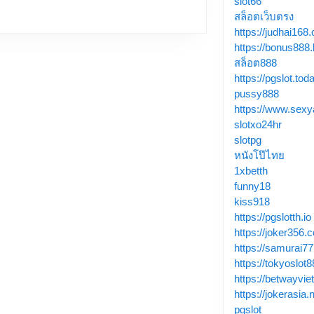
slot66
ฝาก
สล็อตเว็บตรง
https://judhai168.
ถอน
https://bonus888.l
ออ
สล็อต888
https://pgslot.tod
โต้
pussy888
https://www.sexy
Top
slotxo24hr
72
slotpg
หนังโป๊ไทย
by
1xbetth
Jared
funny18
kiss918
https://pgslotth.io
https://joker356.
https://samurai77
https://tokyoslot
https://betwayvi
https://jokerasia.
pgslot