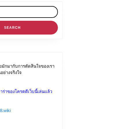
ยมักมากับการตัดสินใจของเรา
นอย่างจริงใจ
ร่าของโครตดีเว็บนี้เล่นแล้ว
8.wiki