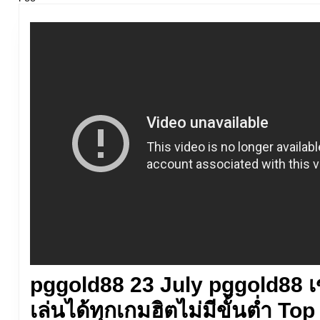
pggold88 23 July pggold88 เข
เล่นได้ทุกเกมฮิตไม่มีขั้นต่ำ T