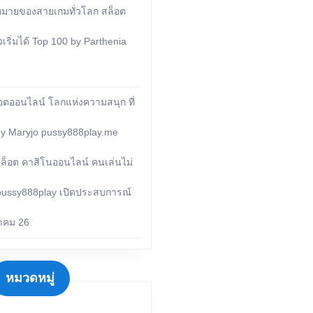
ุดหมายของสายเกมทั่วโลก สล็อต
วเริ่มได้ Top 100 by Parthenia
อตออนไลน์ โลกแห่งความสนุก ที่
 by Maryjo pussy888play.me
สล็อต คาสิโนออนไลน์ คนเล่นไม่
 pussy888play เปิดประสบการณ์
ฎาคม 26
หมวดหมู่