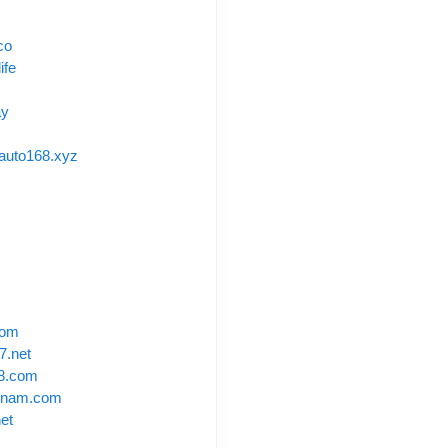
co
ife
ay
auto168.xyz
com
7.net
88.com
etnam.com
net