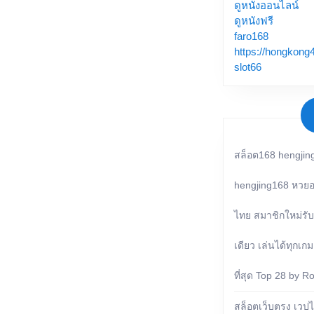
ดูหนังออนไลน์
ดูหนังฟรี
faro168
https://hongkong
slot66
สล็อต168 hengjin
hengjing168 หวยออ
ไทย สมาชิกใหม่รับ 
เดียว เล่นได้ทุกเ
ที่สุด Top 28 by R
สล็อตเว็บตรง เวปไ