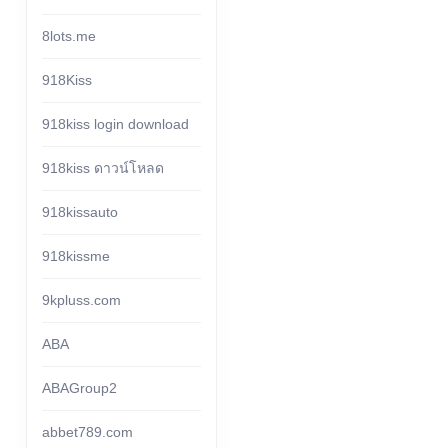
8lots.me
918Kiss
918kiss login download
918kiss ดาวน์โหลด
918kissauto
918kissme
9kpluss.com
ABA
ABAGroup2
abbet789.com