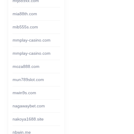
mfj889xx.com
mia88th.com
mib555s.com
mmplay-casino.com
mmplay-casino.com
moza888.com
mun789slot.com
mwin9s.com
nagawaybet.com
nakoya1688.site
nbwin.me