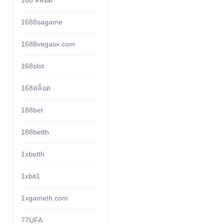
1688sagame
1688vegasx.com
168slot
168สล็อต
188bet
188betth
1xbetth
1xbit1
1xgameth.com
77UFA