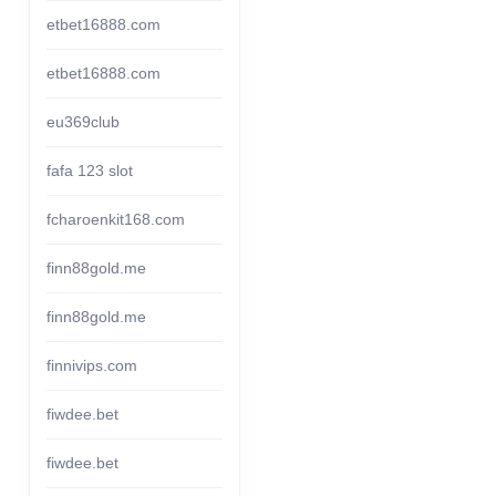
etbet16888.com
etbet16888.com
eu369club
fafa 123 slot
fcharoenkit168.com
finn88gold.me
finn88gold.me
finnivips.com
fiwdee.bet
fiwdee.bet