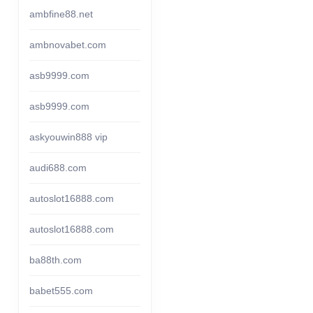
ambfine88.net
ambnovabet.com
asb9999.com
asb9999.com
askyouwin888 vip
audi688.com
autoslot16888.com
autoslot16888.com
ba88th.com
babet555.com