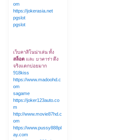
om
https://jokerasia.net
pgslot
pgslot
เว็บคาสิโนน่าเล่น ทั้ง
สล็อต
และ
บาคาร่า
ตึง
จริงแตกบ่อยมาก
918kiss
https://www.madoohd.c
om
sagame
https://joker123auto.co
m
http://www.movie87hd.c
om
https://www.pussy888pl
ay.com