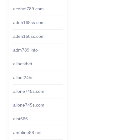
acebet789.com
aden168ss.com
aden168ss.com
adm789.info
allbestbet
allbet24hr
allone745s.com
allone745s.com
alot666
ambfine88.net