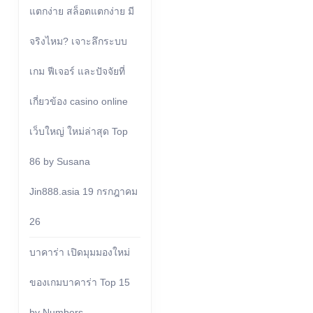
แตกง่าย สล็อตแตกง่าย มี
จริงไหม? เจาะลึกระบบ
เกม ฟีเจอร์ และปัจจัยที่
เกี่ยวข้อง casino online
เว็บใหญ่ ใหม่ล่าสุด Top
86 by Susana
Jin888.asia 19 กรกฎาคม
26
บาคาร่า เปิดมุมมองใหม่
ของเกมบาคาร่า Top 15
by Numbers