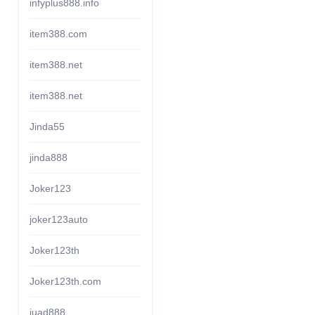
infyplus888.info
item388.com
item388.net
item388.net
Jinda55
jinda888
Joker123
joker123auto
Joker123th
Joker123th.com
juad888