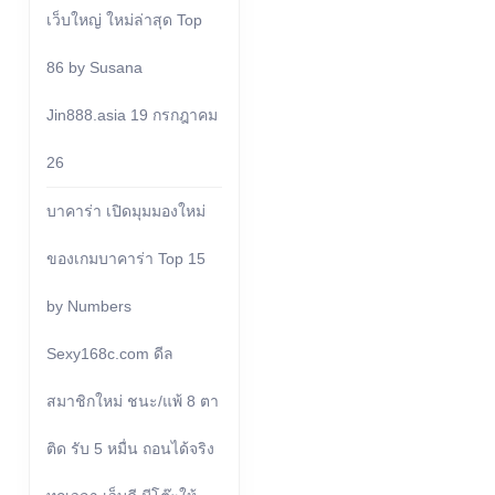
เว็บใหญ่ ใหม่ล่าสุด Top
86 by Susana
Jin888.asia 19 กรกฎาคม
26
บาคาร่า เปิดมุมมองใหม่
ของเกมบาคาร่า Top 15
by Numbers
Sexy168c.com ดีล
สมาชิกใหม่ ชนะ/แพ้ 8 ตา
ติด รับ 5 หมื่น ถอนได้จริง