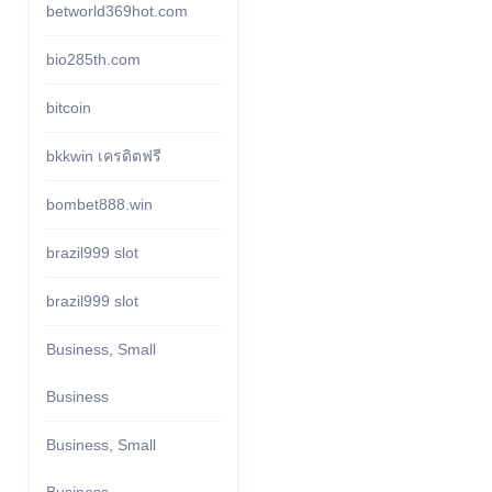
betworld369hot.com
bio285th.com
bitcoin
bkkwin เครดิตฟรี
bombet888.win
brazil999 slot
brazil999 slot
Business, Small
Business
Business, Small
Business