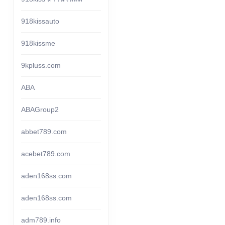
918kissauto
918kissme
9kpluss.com
ABA
ABAGroup2
abbet789.com
acebet789.com
aden168ss.com
aden168ss.com
adm789.info