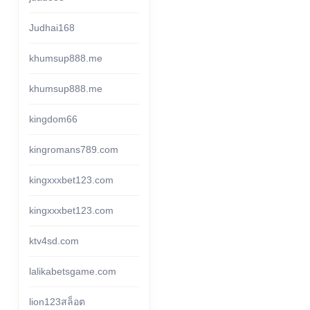
Judhai168
khumsup888.me
khumsup888.me
kingdom66
kingromans789.com
kingxxxbet123.com
kingxxxbet123.com
ktv4sd.com
lalikabetsgame.com
lion123สล็อต