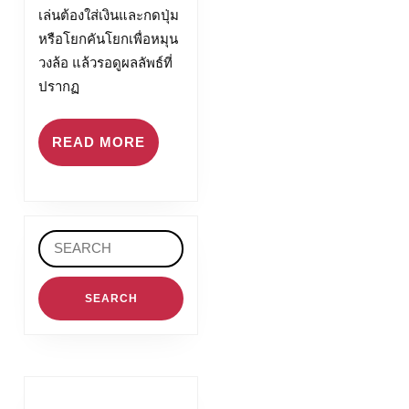
เล่นต้องใส่เงินและกดปุ่ม
หรือโยกคันโยกเพื่อหมุน
วงล้อ แล้วรอดูผลลัพธ์ที่
ปรากฏ
READ
READ MORE
MORE
Search
for: