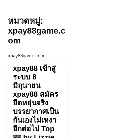
หมวดหมู่:
xpay88game.c
om
xpay88game.com
xpay88 เข้าสู่
ระบบ 8
มิถุนายน
xpay88 สมัคร
ยืดหยุ่นจริง
บรรยากาศเป็น
กันเองไม่เหงา
อีกต่อไป Top
xpay88
88 by Lizzie