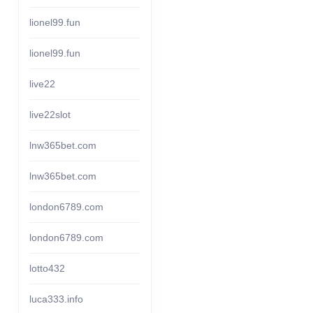
lionel99.fun
lionel99.fun
live22
live22slot
lnw365bet.com
lnw365bet.com
london6789.com
london6789.com
lotto432
luca333.info