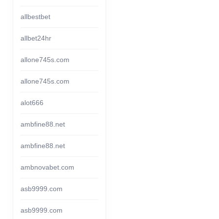
allbestbet
allbet24hr
allone745s.com
allone745s.com
alot666
ambfine88.net
ambfine88.net
ambnovabet.com
asb9999.com
asb9999.com