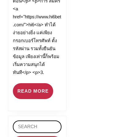
ตอน</p> <p>การ สมัคร
<a
href="https://www.hi6bet
.com/">hi6</a> ทำได้
ง่ายอย่างยิ่ง แค่เพียง
กรอกเบอร์โทรศัพท์ ตั้ง
รหัสผ่าน รวมทั้งยืนยัน
ข้อมูล เพียงเท่านี้ก็พร้อม
เริ่มความสนุกได้
ทันที</p> <p>3.
READ
READ MORE
MORE
Search
for: