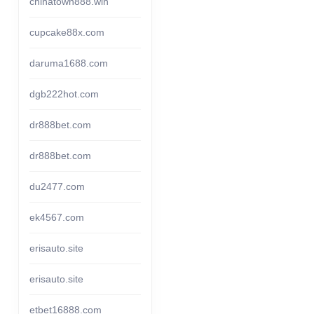
chinatown888.win
cupcake88x.com
daruma1688.com
dgb222hot.com
dr888bet.com
dr888bet.com
du2477.com
ek4567.com
erisauto.site
erisauto.site
etbet16888.com