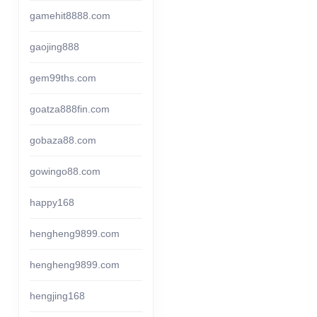
gamehit8888.com
gaojing888
gem99ths.com
goatza888fin.com
gobaza88.com
gowingo88.com
happy168
hengheng9899.com
hengheng9899.com
hengjing168