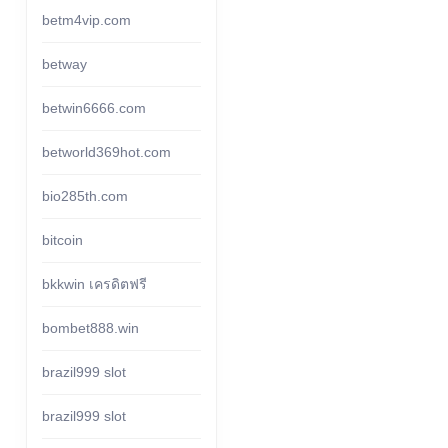
betm4vip.com
betway
betwin6666.com
betworld369hot.com
bio285th.com
bitcoin
bkkwin เครดิตฟรี
bombet888.win
brazil999 slot
brazil999 slot