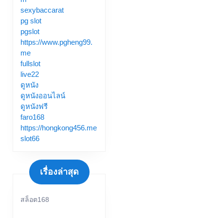
sexybaccarat
pg slot
pgslot
https://www.pgheng99.
me
fullslot
live22
ดูหนัง
ดูหนังออนไลน์
ดูหนังฟรี
faro168
https://hongkong456.me
slot66
เรื่องล่าสุด
สล็อต168