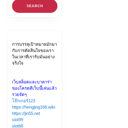
การบรรลุเป้าหมายมักมา
กับการตัดสินใจของเรา
ในเวลาที่เรารับมันอย่าง
จริงใจ
เว็บสล็อตและบาคาร่า
ของโครตดีเว็บนี้เล่นแล้ว
รวยจัดๆ
โจ๊กเกอร์123
https://hengjing168.wiki
https://jin55.net
slot99
slot66