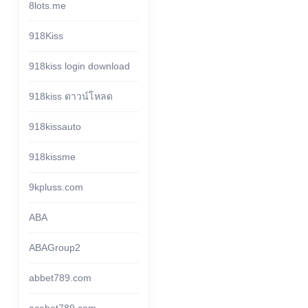
8lots.me
918Kiss
918kiss login download
918kiss ดาวน์โหลด
918kissauto
918kissme
9kpluss.com
ABA
ABAGroup2
abbet789.com
acebet789.com