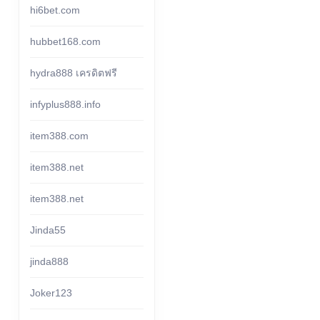
hi6bet.com
hubbet168.com
hydra888 เครดิตฟรี
infyplus888.info
item388.com
item388.net
item388.net
Jinda55
jinda888
Joker123