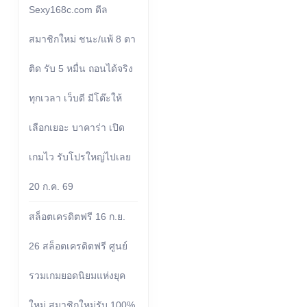
Sexy168c.com ดีล
สมาชิกใหม่ ชนะ/แพ้ 8 ตา
ติด รับ 5 หมื่น ถอนได้จริง
ทุกเวลา เว็บดี มีโต๊ะให้
เลือกเยอะ บาคาร่า เปิด
เกมไว รับโปรใหญ่ไปเลย
20 ก.ค. 69
สล็อตเครดิตฟรี 16 ก.ย.
26 สล็อตเครดิตฟรี ศูนย์
รวมเกมยอดนิยมแห่งยุค
ใหม่ สมาชิกใหม่รับ 100%