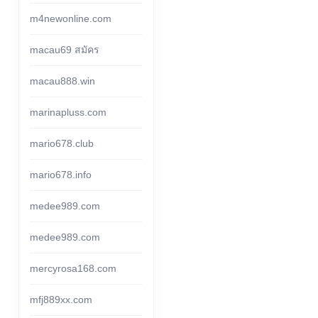
m4newonline.com
macau69 สมัคร
macau888.win
marinapluss.com
mario678.club
mario678.info
medee989.com
medee989.com
mercyrosa168.com
mfj889xx.com