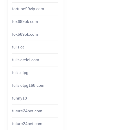
fortune99vip.com
fox689ok.com
fox689ok.com
fullslot
fullsloteiei.com
fullslotpg
fullslotpg168.com
funny18
future24bet.com
future24bet.com