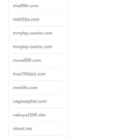
mia88th.com
mib555s.com
mmplay-casino.com
mmplay-casino.com
moza888.com
mun789slot.com
mwin9s.com
nagawaybet.com
nakoya1688.site
nbwin.me