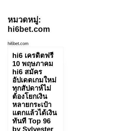
หมวดหมู่:
hi6bet.com
hi6bet.com
hi6 เครดิตฟรี
10 พฤษภาคม
hi6 สมัคร
อัปเดตเกมใหม่
ทุกสัปดาห์ไม่
ต้องโยกเงิน
หลายกระเป๋า
แตกแล้วได้เงิน
ทันที Top 96
hi6
by Sylvester