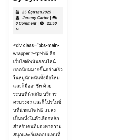
เครดิต
25
25 มิถุนายน 2025
|
ฟรี
Jeremy
มิถุนายน
Jeremy Carter
|
10
Carter
2025
0 Comment
|
22:50
น.
พฤษภาคม
hi6
<div class="pbs-main-
สมัคร
wrapper"><p>hi6 คือ
อัปเดต
เว็บไซต์พนันออนไลน์
เกม
ยอดนิยมมากขึ้นอย่างเร็ว
ใหม่
ในหมู่นักพนันทั้งมือใหม่
ทุก
และก็มืออาชีพ ด้วย
สัปดาห์
ระบบที่นำสมัย บริการ
ไม่
ครบวงจร และก็โปรโมชั่
ต้อง
นที่น่าสนใจ hi6 แปลง
เป็นหนึ่งในตัวเลือกหลัก
โยก
สำหรับคนที่มองหาความ
เงิน
สนุกและก็ผลตอบแทนที่
หลาย