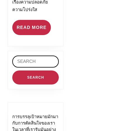
เรื่องความปลอดภัย
ความโปร่งใส
READ
READ MORE
MORE
Search
for:
การบรรลุเป้าหมายมักมา
กับการตัดสินใจของเรา
ในเวลาที่เรารับมันอย่าง