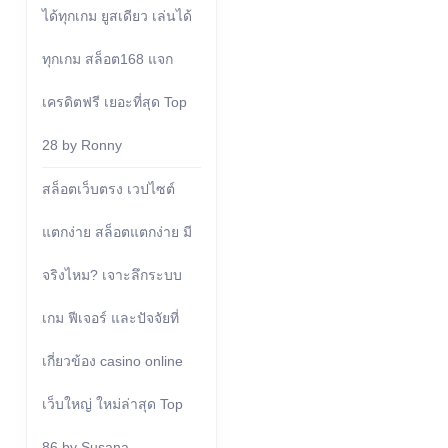
ได้ทุกเกม ยูสเดียว เล่นได้
ทุกเกม สล็อต168 แจก
เครดิตฟรี เยอะที่สุด Top
28 by Ronny
สล็อตเว็บตรง เวปไซต์
แตกง่าย สล็อตแตกง่าย มี
จริงไหม? เจาะลึกระบบ
เกม ฟีเจอร์ และปัจจัยที่
เกี่ยวข้อง casino online
เว็บใหญ่ ใหม่ล่าสุด Top
86 by Susana