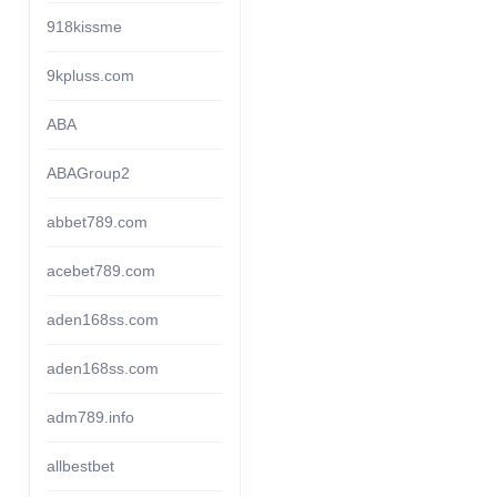
918kissme
9kpluss.com
ABA
ABAGroup2
abbet789.com
acebet789.com
aden168ss.com
aden168ss.com
adm789.info
allbestbet