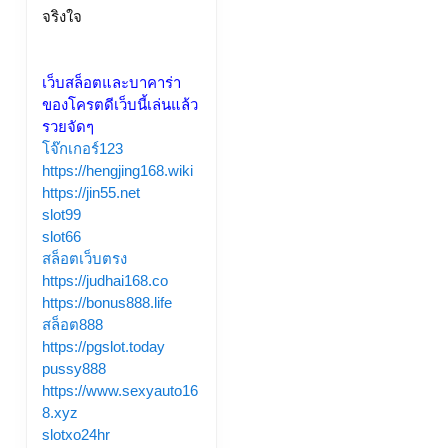
จริงใจ
เว็บสล็อตและบาคาร่า
ของโครตดีเว็บนี้เล่นแล้ว
รวยจัดๆ
โจ๊กเกอร์123
https://hengjing168.wiki
https://jin55.net
slot99
slot66
สล็อตเว็บตรง
https://judhai168.co
https://bonus888.life
สล็อต888
https://pgslot.today
pussy888
https://www.sexyauto16
8.xyz
slotxo24hr