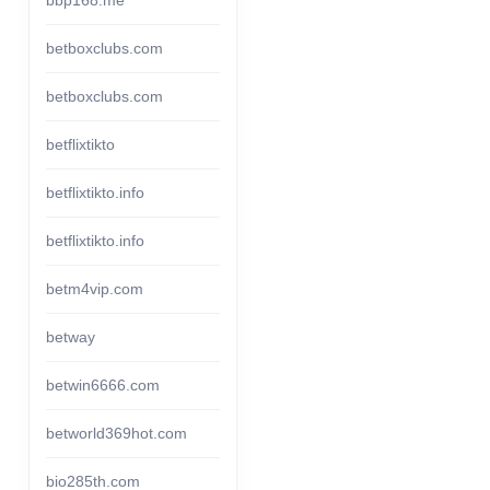
betboxclubs.com
betboxclubs.com
betflixtikto
betflixtikto.info
betflixtikto.info
betm4vip.com
betway
betwin6666.com
betworld369hot.com
bio285th.com