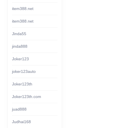
item388.net
item388.net
Jinda55
jinda888
Joker123
joker123auto
Joker123th
Joker123th.com
juad888
Judhai168