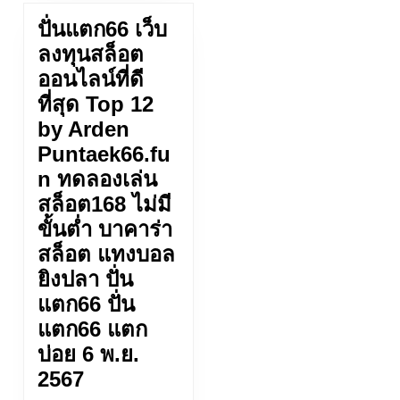
ปั่นแตก66 เว็บ
ลงทุนสล็อต
ออนไลน์ที่ดี
ที่สุด Top 12
by Arden
Puntaek66.fu
n ทดลองเล่น
สล็อต168 ไม่มี
ขั้นต่ำ บาคาร่า
สล็อต แทงบอล
ยิงปลา ปั่น
แตก66 ปั่น
แตก66 แตก
บ่อย 6 พ.ย.
ปั่น
2567