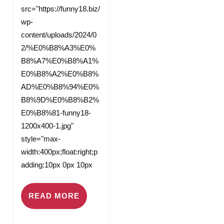
src="https://funny18.biz/
wp-
content/uploads/2024/0
2/%E0%B8%A3%E0%
B8%A7%E0%B8%A1%
E0%B8%A2%E0%B8%
AD%E0%B8%94%E0%
B8%9D%E0%B8%B2%
E0%B8%81-funny18-
1200x400-1.jpg"
style="max-
width:400px;float:right;p
adding:10px 0px 10px
READ
READ MORE
MORE