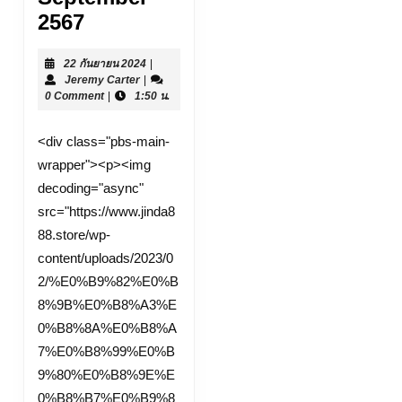
สล็อต888
2567
คา
22
22 กันยายน 2024
|
สิ
Jeremy
กันยายน
Jeremy Carter
|
โน
Carter
2024
0 Comment
|
1:50 น.
ออนไลน์
<div class="pbs-main-
ครบ
wrapper"><p><img
วงจร
decoding="async"
คืน
src="https://www.jinda8
ยอด
88.store/wp-
เสีย
content/uploads/2023/0
เพื่อน
2/%E0%B9%82%E0%B
50%
8%9B%E0%B8%A3%E
ฝาก-
0%B8%8A%E0%B8%A
ถอน
7%E0%B8%99%E0%B
ภายใน
9%80%E0%B8%9E%E
10วิ
0%B8%B7%E0%B9%8