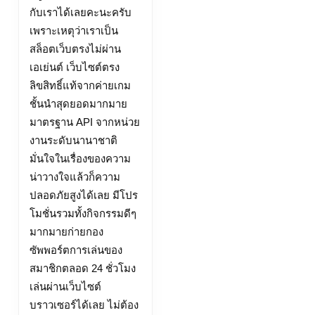
ไม่มี
กับเราได้เลยคะนะครับ
ขั้น
เพราะเหตุว่าเราเป็น
ต่ำ
สล็อตเว็บตรงไม่ผ่าน
บา
เอเย่นต์ เว็บไซต์ตรง
คา
ลิขสิทธิ์แท้จากค่ายเกม
ร่า
ชั้นนำสุดยอดมากมาย
สล็อต
มาตรฐาน API จากหน่วย
แทง
งานระดับนานาชาติ
บอล
มั่นใจในเรื่องของความ
ยิง
น่าวางใจแล้วก็ความ
ปลอดภัยสูงได้เลย มีโปร
ปลา
โมชั่นรวมทั้งกิจกรรมดีๆ
ปั่น
มากมายก่ายกอง
แตก66
ซัพพอร์ตการเล่นของ
ปั่น
สมาชิกตลอด 24 ชั่วโมง
แตก66
เล่นผ่านเว็บไซต์
แตก
บราวเซอร์ได้เลย ไม่ต้อง