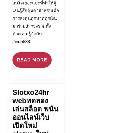
สนใจเยอะแยะที่ทำให้ผู้
เล่นรู้สึกคุ้มค่าสำหรับเพื่อ
การลงทุนทุกบาททุกเงิน
มาร่วมสำรวจรวมทั้ง
ทำความรู้จักกับ
Jinda888
READ
READ MORE
MORE
Slotxo24hr
webทดลอง
เล่นสล็อต พนัน
ออนไลน์เว็บ
เปิดใหม่