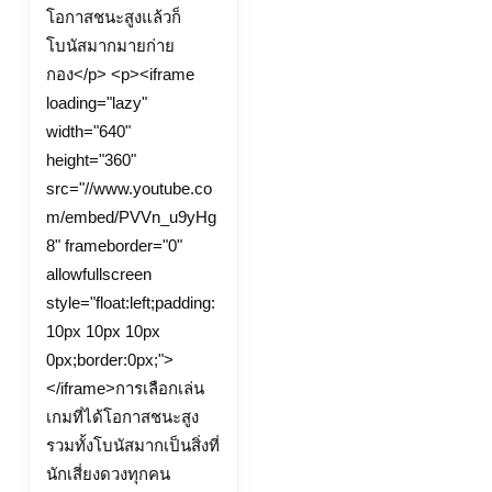
LOGIN
โอกาสชนะสูงแล้วก็
JOKER123
โบนัสมากมายก่าย
เงิน
กอง</p> <p><iframe
ชัวร์
loading="lazy"
โอน
width="640"
ไว
height="360"
src="//www.youtube.co
กีฬา
m/embed/PVVn_u9yHg
สล็อต
8" frameborder="0"
ยิง
allowfullscreen
ปลา
style="float:left;padding:
คา
10px 10px 10px
สิโน
0px;border:0px;">
ป๊อก
</iframe>การเลือกเล่น
เด้ง
เกมที่ได้โอกาสชนะสูง
โจ๊ก
รวมทั้งโบนัสมากเป็นสิ่งที่
เกอร์123
นักเสี่ยงดวงทุกคน