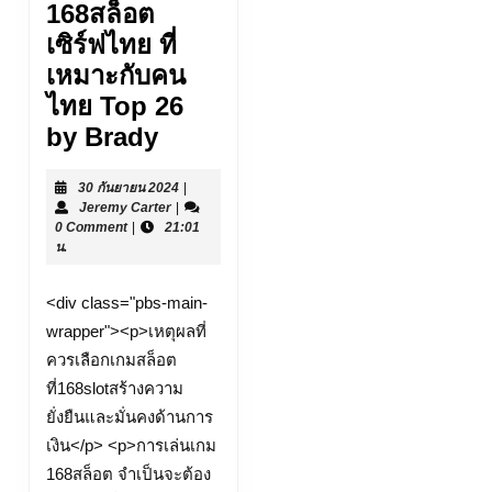
168สล็อต
เซิร์ฟไทย ที่
เหมาะกับคน
ไทย Top 26
Slot168
by Brady
168slotvip.vip
30
30 กันยายน 2024
|
25
Jeremy
กันยายน
Jeremy Carter
|
ตุลา
Carter
2024
0 Comment
|
21:01
น.
2567
168สล็อต
<div class="pbs-main-
เว็บ
wrapper"><p>เหตุผลที่
จริง
ควรเลือกเกมสล็อต
ต้อง
ที่168slotสร้างความ
แจก
ยั่งยืนและมั่นคงด้านการ
เครดิต
เงิน</p> <p>การเล่นเกม
ฟรี
168สล็อต จำเป็นจะต้อง