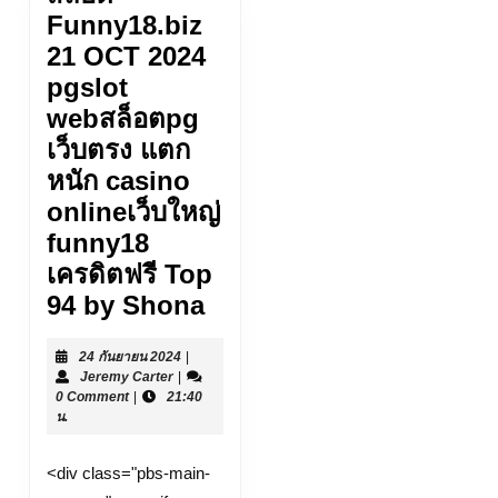
Funny18.biz
21 OCT 2024
pgslot
webสล็อตpg
เว็บตรง แตก
หนัก casino
onlineเว็บใหญ่
funny18
เครดิตฟรี Top
สล็อต
94 by Shona
Funny18.biz
24
24 กันยายน 2024
|
21
Jeremy
กันยายน
Jeremy Carter
|
OCT
Carter
2024
0 Comment
|
21:40
น.
2024
pgslot
<div class="pbs-main-
webสล็อตpg