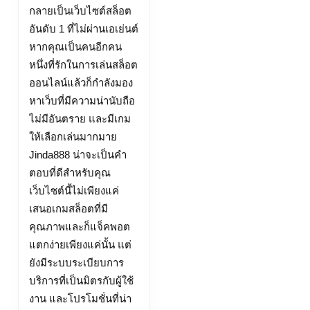
กลายเป็นเว็บไซต์สล็อต
41
อันดับ 1 ที่ไม่ผ่านเอเย่นต์
by
หากคุณเป็นคนอีกคน
Ken
หนึ่งที่รักในการเล่นสล็อต
Jinda888.store
ออนไลน์แล้วก็กำลังมอง
15
หาเว็บที่มีความน่านับถือ
September
ไม่มีอันตราย และมีเกม
2567
ให้เลือกเล่นมากมาย
Jinda888 น่าจะเป็นคำ
ตอบที่ดีสำหรับคุณ
เว็บไซต์นี้ไม่เพียงแค่
เสนอเกมสล็อตที่มี
คุณภาพและก็แจ็คพอต
แตกง่ายเพียงแค่นั้น แต่
ยังมีระบบระเบียบการ
บริการที่เป็นมิตรกับผู้ใช้
งาน และโปรโมชั่นที่น่า