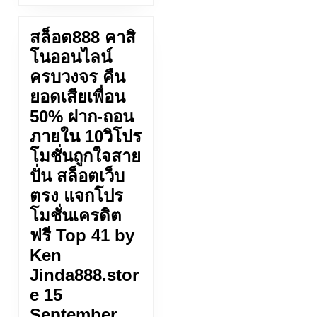
สล็อต888 คาสิ
โนออนไลน์
ครบวงจร คืน
ยอดเสียเพื่อน
50% ฝาก-ถอน
ภายใน 10วิโปร
โมชั่นถูกใจสาย
ปั่น สล็อตเว็บ
ตรง แจกโปร
โมชั่นเครดิต
ฟรี Top 41 by
Ken
Jinda888.stor
e 15
September