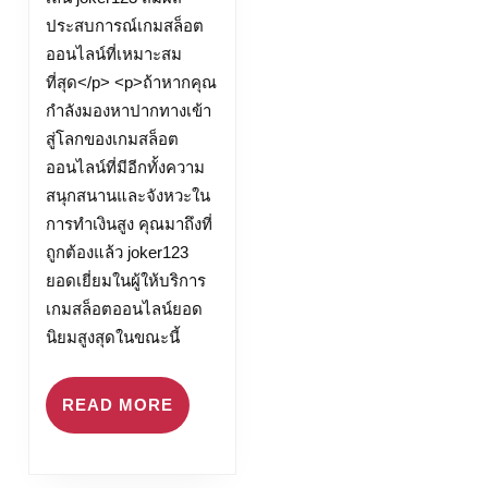
ประสบการณ์เกมสล็อต
ออนไลน์ที่เหมาะสม
ที่สุด</p> <p>ถ้าหากคุณ
กำลังมองหาปากทางเข้า
สู่โลกของเกมสล็อต
ออนไลน์ที่มีอีกทั้งความ
สนุกสนานและจังหวะใน
การทำเงินสูง คุณมาถึงที่
ถูกต้องแล้ว joker123
ยอดเยี่ยมในผู้ให้บริการ
เกมสล็อตออนไลน์ยอด
นิยมสูงสุดในขณะนี้
READ
READ MORE
MORE