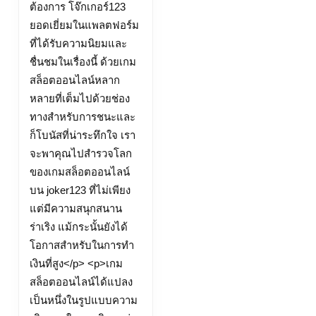
เหมาะ
ต้องการ โจ๊กเกอร์123
กับ
ยอดเยี่ยมในแพลตฟอร์ม
การ
ที่ได้รับความนิยมและ
ชื่นชมในเรื่องนี้ ด้วยเกม
ลงทุน
สล็อตออนไลน์หลาก
Top
หลายที่เต็มไปด้วยช่อง
93
ทางสำหรับการชนะและ
by
ก็โบนัสที่น่าระทึกใจ เรา
Jasmin
จะพาคุณไปสำรวจโลก
joker123ths.world
ของเกมสล็อตออนไลน์
3
บน joker123 ที่ไม่เพียง
November
แต่มีความสนุกสนาน
2024
ร่าเริง แม้กระนั้นยังได้
โอกาสสำหรับในการทำ
เงินที่สูง</p> <p>เกม
สล็อตออนไลน์ได้แปลง
เป็นหนึ่งในรูปแบบความ