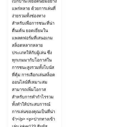
เบิกบานใจยอดนิยมอย่าง
แพร่หลาย ด้วยการเล่นที่
ง่ายรวมทั้งช่องทาง
สำหรับเพื่อการชนะที่น่า
ตื่นเต้น ยอดเยี่ยมใน
แพลตฟอร์มที่เสนอเกม
สล็อตหลากหลาย
ประเภทให้กับผู้เล่น ซึ่ง
ทุกเกมมากับโอกาสใน
การชนะสูงรวมทั้งโบนัส
ที่คุ้ม การเลือกเล่นสล็อต
ออนไลน์ที่เหมาะสม
สามารถเพิ่มโอกาส
สำหรับการทำกำไรรวม
ทั้งทำให้ประสบการณ์
การเล่นของคุณเป็นที่น่า
จำ</p> <p>ปากทางเข้า
เล่น joker123 สัมผัส