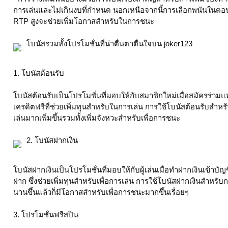
การเล่นและไม่เกินงบที่กำหนด นอกเหนือจากนี้การเลือกพนันในตอนท
RTP สูงจะช่วยเพิ่มโอกาสสำหรับในการชนะ
โบนัสรวมทั้งโปรโมชั่นที่น่าตื่นตาตื่นใจบน joker123
1. โบนัสต้อนรับ
โบนัสต้อนรับเป็นโปรโมชั่นที่มอบให้กับสมาชิกใหม่เมื่อสมัครร่วมแ
เครดิตฟรีที่ช่วยเพิ่มทุนสำหรับในการเล่น การใช้โบนัสต้อนรับสำห
เล่นมากเพิ่มขึ้นรวมทั้งเพิ่มจังหวะสำหรับเพื่อการชนะ
2. โบนัสฝากเงิน
โบนัสฝากเงินเป็นโปรโมชั่นที่มอบให้กับผู้เล่นเมื่อทำฝากเงินเข้าบัญ
ฝาก ซึ่งช่วยเพิ่มทุนสำหรับเพื่อการเล่น การใช้โบนัสฝากเงินสำหร
นานขึ้นแล้วก็มีโอกาสสำหรับเพื่อการชนะมากขึ้นเรื่อยๆ
3. โปรโมชั่นฟรีสปิน