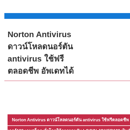
Skip
to
content
Norton Antivirus
Skip
to
ดาวน์โหลดนอร์ตัน
content
antivirus ใช้ฟรี
ตลอดชีพ อัพเดทได้
Norton Antivirus ดาวน์โหลดนอร์ตัน antivirus ใช้ฟรีตลอดชีพ 