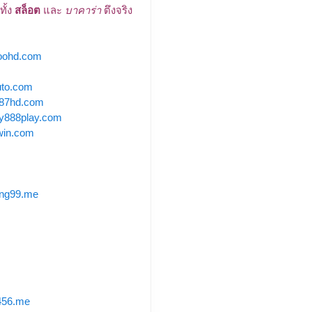
ทั้ง
สล็อต
และ
บาคาร่า
ตึงจริง
oohd.com
uto.com
e87hd.com
sy888play.com
win.com
eng99.me
456.me