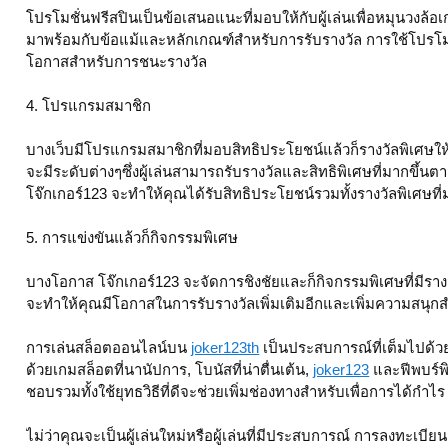
โปรโมชั่นฟรีสปินเป็นข้อเสนอแนะที่มอบให้กับผู้เล่นเพื่อหมุนวงล้อ
มาพร้อมกับข้อแม้และหลักเกณฑ์สำหรับการรับรางวัล การใช้โปรโมช
โอกาสสำหรับการชนะรางวัล
4. โปรแกรมสมาชิก
บางเว็บมีโปรแกรมสมาชิกที่มอบสิทธิประโยชน์แล้วก็รางวัลพิเศษใ
จะมีระดับต่างๆซึ่งผู้เล่นสามารถรับรางวัลและสิทธิพิเศษที่มากข
โจ๊กเกอร์123 จะทำให้คุณได้รับสิทธิประโยชน์รวมทั้งรางวัลพิเศษที่
5. การแข่งขันแล้วก็กิจกรรมพิเศษ
บางโอกาส โจ๊กเกอร์123 จะจัดการชิงชัยและก็กิจกรรมพิเศษที่มีรางว
จะทำให้คุณมีโอกาสในการรับรางวัลเพิ่มเติมอีกและเพิ่มความสนุกสำ
การเล่นสล็อตออนไลน์บน
joker123th
เป็นประสบการณ์ที่เต็มไปด้ว
ด้วยเกมสล็อตที่นานัปการ, โบนัสที่น่าตื่นเต้น,
joker123
และฟีพบร์พิ
ชอบรวมทั้งใช้ยุทธวิธีที่ดีจะช่วยเพิ่มช่องทางสำหรับเพื่อการได้กำไร
ไม่ว่าคุณจะเป็นผู้เล่นใหม่หรือผู้เล่นที่มีประสบการณ์ การลงทะเบ