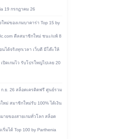
ia 19 กรกฎาคม 26
องใหม่ของเกมบาคาร่า Top 15 by
.com ดีลสมาชิกใหม่ ชนะ/แพ้ 8
อนได้จริงทุกเวลา เว็บดี มีโต๊ะให้
 เปิดเกมไว รับโปรใหญ่ไปเลย 20
 ก.ย. 26 สล็อตเครดิตฟรี ศูนย์รวม
ใหม่ สมาชิกใหม่รับ 100% ได้เงิน
ุดหมายของสายเกมทั่วโลก สล็อต
วเริ่มได้ Top 100 by Parthenia