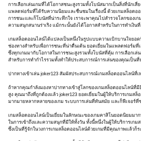
การเลือกเล่นเกมที่ได้โอกาสชนะสูงรวมทั้งโบนัสมากเป็นสิ่งที่นักเส
แพลตฟอร์มที่ได้รับความนิยมและชื่นชมในเรื่องนี้ ด้วยเกมสล็อต
การชนะและก็โบนัสที่น่าระทึกใจ เราจะพาคุณไปสำรวจโลกของเกมสล
ความสนุกสนานร่าเริง แม้กระนั้นยังได้โอกาสสำหรับในการทำเงินที่
เกมสล็อตออนไลน์ได้แปลงเป็นหนึ่งในรูปแบบความเบิกบานใจยอดนิย
ช่องทางสำหรับเพื่อการชนะที่น่าตื่นเต้น ยอดเยี่ยมในแพลตฟอร์มท
ซึ่งทุกเกมมากับโอกาสในการชนะสูงรวมทั้งโบนัสที่คุ้ม การเลือกเ
สำหรับการทำกำไรรวมทั้งทำให้ประสบการณ์การเล่นของคุณเป็นที่
ปากทางเข้าเล่น joker123 สัมผัสประสบการณ์เกมสล็อตออนไลน์ที่เห
ถ้าหากคุณกำลังมองหาปากทางเข้าสู่โลกของเกมสล็อตออนไลน์ที่มี
สูง คุณมาถึงที่ถูกต้องแล้ว joker123 ยอดเยี่ยมในผู้ให้บริการเกม
มากมายหลากหลายของเกม ระบบการเล่นที่ทันสมัย และก็ฟีเจอร์ที่ช
เกมสล็อตออนไลน์เป็นเยี่ยมในลักษณะของเกมคาสิโนยอดนิยมมากท
ในการเข้าถึงและความสนุกที่มีให้ทั้งวัน ทั้งนี้หนึ่งในผู้ให้บริการเกม
ซึ่งเป็นที่รู้จักในวงการเกมสล็อตออนไลน์ด้วยเกมที่มีคุณภาพแล้วก็