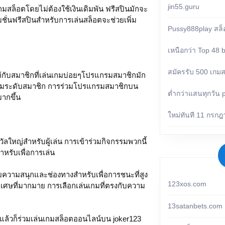
jin55.guru
เกมสล็อตโดยไม่ต้องใช้เงินเดิมพัน ฟรีสปินมักจะ
ั่นฟรีสปินสำหรับการเล่นสล็อตจะช่วยเพิ่ม
Pussy888play สล็
เหนือกว่า Top 48
สมัครรับ 500 เกม
ห้กับสมาชิกที่เล่นเกมบ่อยๆโปรแกรมสมาชิกมัก
ึ้นตามระดับสมาชิก การร่วมโปรแกรมสมาชิกบน
ต่ำกว่าแสนทุกวัน
มากขึ้น
ใหม่ทันที 11 กรก
ัลใหญ่สำหรับผู้เล่น การเข้าร่วมกิจกรรมพวกนี้
หรับเพื่อการเล่น
ยความสนุกและช่องทางสำหรับเพื่อการชนะที่สูง
123xos.com
เศษที่มากมาย การเลือกเล่นเกมที่ตรงกับความ
13satanbets.com
ียนแล้วก็ร่วมเล่นเกมสล็อตออนไลน์บน joker123