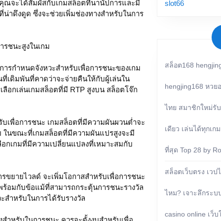
่คุณจะได้สัมผัสกับเกมสล็อตที่นานัปการและมี
slot66
่น่าดึงดูด ซึ่งจะช่วยเพิ่มช่องทางสำหรับในการ
การชนะสูงในเกม
สล็อต168 hengjin
ักในการกำหนดจังหวะสำหรับเพื่อการชนะของเกม
ที่เดิมพันที่คาดว่าจะจ่ายคืนให้กับผู้เล่นใน
hengjing168 หวยออ
ลือกเล่นเกมสล็อตที่มี RTP สูงบน สล็อตโจ๊ก
ไทย สมาชิกใหม่รับ 
รับเพื่อการชนะ เกมสล็อตที่มีความผันผวนต่ำจะ
เดียว เล่นได้ทุกเ
ย ในขณะที่เกมสล็อตที่มีความผันแปรสูงจะมี
เลือกเกมที่มีความเปลี่ยนแปลงที่เหมาะสมกับ
ที่สุด Top 28 by R
สล็อตเว็บตรง เวปไ
ก็การขยายไวลด์ จะเพิ่มโอกาสสำหรับเพื่อการชนะ
าพร้อมกับข้อแม้ที่สามารถกระตุ้นการชนะรางวัล
ไหม? เจาะลึกระบบเก
หวะสำหรับในการได้รับรางวัล
casino online เว็บ
ทางสำหรับในการชนะ ควรจะตั้งงบสำหรับเพื่อ