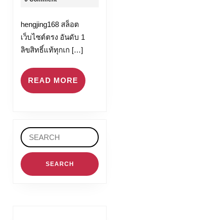
สล็อต168
เดิม
เครดิต
พัน
hengjing168 สล็อต
ฟรี
เหนือ
เว็บไซต์ตรง อันดับ 1
Top
ลิขสิทธิ์แท้ทุกเก […]
ระดับ
35
สไตล์
by
VIP
READ
READ MORE
Nicolas
MORE
สล็อต
เวป
เครดิต
ไซต์
ฟรี
ตรง
Search
เข้า
สล็อต
for:
สู่
เครดิต
ระบบ
ฟรี
Top
มี
19
จริง
by
ไหม?
Adele