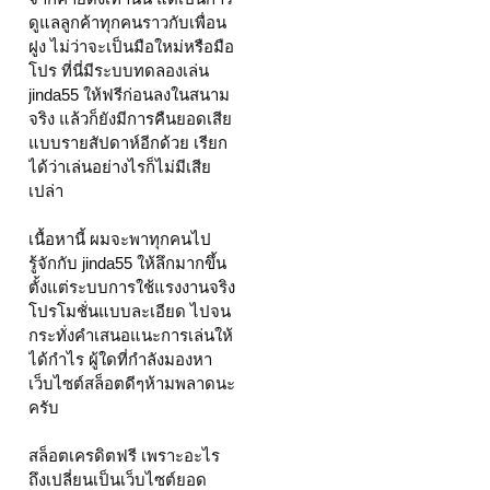
ดูแลลูกค้าทุกคนราวกับเพื่อน
ฝูง ไม่ว่าจะเป็นมือใหม่หรือมือ
โปร ที่นี่มีระบบทดลองเล่น
jinda55 ให้ฟรีก่อนลงในสนาม
จริง แล้วก็ยังมีการคืนยอดเสีย
แบบรายสัปดาห์อีกด้วย เรียก
ได้ว่าเล่นอย่างไรก็ไม่มีเสีย
เปล่า
เนื้อหานี้ ผมจะพาทุกคนไป
รู้จักกับ jinda55 ให้ลึกมากขึ้น
ตั้งแต่ระบบการใช้แรงงานจริง
โปรโมชั่นแบบละเอียด ไปจน
กระทั่งคำเสนอแนะการเล่นให้
ได้กำไร ผู้ใดที่กำลังมองหา
เว็บไซต์สล็อตดีๆห้ามพลาดนะ
ครับ
สล็อตเครดิตฟรี เพราะอะไร
ถึงเปลี่ยนเป็นเว็บไซต์ยอด