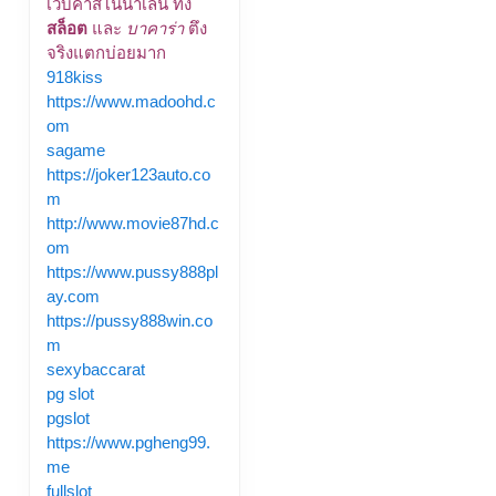
เว็บคาสิโนน่าเล่น ทั้ง
สล็อต
และ
บาคาร่า
ตึง
จริงแตกบ่อยมาก
918kiss
https://www.madoohd.c
om
sagame
https://joker123auto.co
m
http://www.movie87hd.c
om
https://www.pussy888pl
ay.com
https://pussy888win.co
m
sexybaccarat
pg slot
pgslot
https://www.pgheng99.
me
fullslot