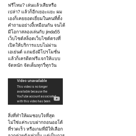
ฟรีไหม? เล่นแล้วเสียหรือ
เปล่า? แล้วก็อีกเยอะแยะ ผม
เองก็เคยยอดเยี่ยมในคนที่ตั้ง
คำถามอย่างงี้เหมือนกัน จนได้
มีโอกาสลองเล่นกับ jinda55
เว็บไซต์สล็อตเว็บไซต์ตรงที่
เปิดให้บริการแบบไม่ผ่าน
เอเย่นต์ แถมยังมีโปรโมชั่น
แล้วก็เครดิตฟรีแจกให้แบบ
จัดหนัก จัดเต็มทุกวี่ทุกวัน
สิ่งที่ทำให้ผมชอบใจที่สุด
ไม่ใช่แค่ระบบฝากถอนออโต้
ที่รวดเร็ว หรือเกมที่มีให้เลือก
จากค่ายดังเท่านั้น แต่เป็นการ