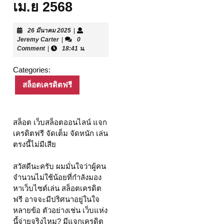
เม.ย 2568
26
26 มีนาคม 2025
|
Jeremy
มีนาคม
Jeremy Carter
|
0
Carter
2025
Comment
|
18:41 น.
Categories:
สล็อตเครดิตฟรี
สล็อต เว็บสล็อตออนไลน์ แจก
เครดิตฟรี จัดเต็ม จัดหนัก เล่น
ตรงนี้ไม่มีเสีย
สวัสดีนะครับ ผมมั่นใจว่าผู้คน
จำนวนไม่ใช้น้อยที่กำลังมอง
หาเว็บไซต์เล่น สล็อตเครดิต
ฟรี อาจจะมีปริศนาอยู่ในใจ
หลายข้อ ตัวอย่างเช่น เว็บแห่ง
นี้จ่ายจริงไหม? มีแจกเครดิต