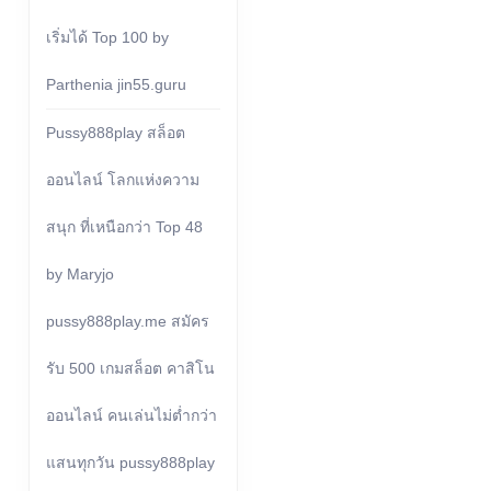
เริ่มได้ Top 100 by
Parthenia jin55.guru
Pussy888play สล็อต
ออนไลน์ โลกแห่งความ
สนุก ที่เหนือกว่า Top 48
by Maryjo
pussy888play.me สมัคร
รับ 500 เกมสล็อต คาสิโน
ออนไลน์ คนเล่นไม่ต่ำกว่า
แสนทุกวัน pussy888play