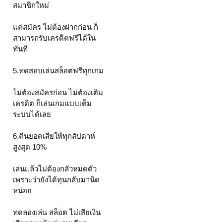
สมาชิกใหม่
แค่สมัคร ไม่ต้องฝากก่อน ก็
สามารถรับเครดิตฟรีได้ใน
ทันที
5.ทดสอบเล่นสล็อตฟรีทุกเกม
ไม่ต้องสมัครก่อน ไม่ต้องเติม
เครดิต ก็เล่นเกมแบบเต็ม
ระบบได้เลย
6.คืนยอดเสียให้ทุกสัปดาห์
สูงสุด 10%
เล่นแล้วไม่ต้องกลัวหมดตัว
เพราะว่ายังได้ทุนกลับมานิด
หน่อย
ทดลองเล่น สล็อต ไม่เสียเงิน