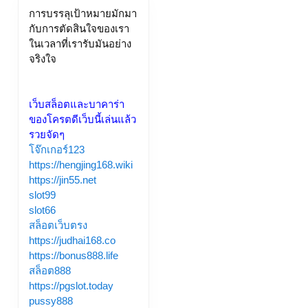
วิธี
puntaek77.com
การบรรลุเป้าหมายมักมา
เช็ค
กับการตัดสินใจของเรา
โปร
ในเวลาที่เรารับมันอย่าง
จริงใจ
ที่
ถอน
ได้
เว็บสล็อตและบาคาร่า
จริง
ของโครตดีเว็บนี้เล่นแล้ว
รวยจัดๆ
hengjing168.plus
โจ๊กเกอร์123
21
https://hengjing168.wiki
December
https://jin55.net
68
slot99
slot66
พนัน
สล็อตเว็บตรง
https://judhai168.co
https://bonus888.life
สล็อต888
https://pgslot.today
pussy888