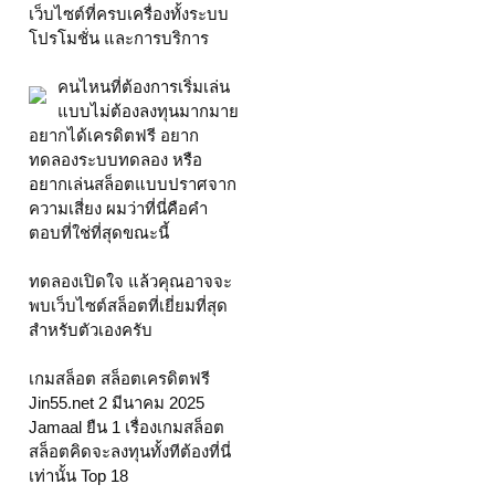
เว็บไซต์ที่ครบเครื่องทั้งระบบ
โปรโมชั่น และการบริการ
คนไหนที่ต้องการเริ่มเล่น
แบบไม่ต้องลงทุนมากมาย
อยากได้เครดิตฟรี อยาก
ทดลองระบบทดลอง หรือ
อยากเล่นสล็อตแบบปราศจาก
ความเสี่ยง ผมว่าที่นี่คือคำ
ตอบที่ใช่ที่สุดขณะนี้
ทดลองเปิดใจ แล้วคุณอาจจะ
พบเว็บไซต์สล็อตที่เยี่ยมที่สุด
สำหรับตัวเองครับ
เกมสล็อต สล็อตเครดิตฟรี
Jin55.net 2 มีนาคม 2025
Jamaal ยืน 1 เรื่องเกมสล็อต
สล็อตคิดจะลงทุนทั้งทีต้องที่นี่
เท่านั้น Top 18