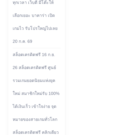
ทุกเวลา เว็บดี มีโต๊ะให้
เลือกเยอะ บาคาร่า เปิด
เกมไว รับโปรใหญ่ไปเลย
20 ก.ค. 69
สล็อตเครดิตฟรี 16 ก.ย.
26 สล็อตเครดิตฟรี ศูนย์
รวมเกมยอดนิยมแห่งยุค
ใหม่ สมาชิกใหม่รับ 100%
ได้เงินเร็ว เข้าใจง่าย จุด
หมายของสายเกมทั่วโลก
สล็อตเครดิตฟรี คลิกเดียว