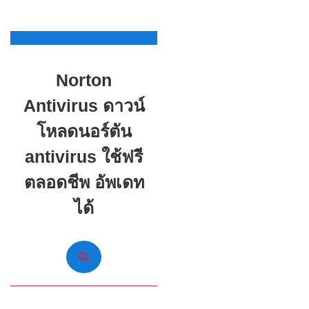
Skip
to
content
Norton
Skip
to
Antivirus ดาวน์
content
โหลดนอร์ตัน
antivirus ใช้ฟรี
ตลอดชีพ อัพเดท
ได้