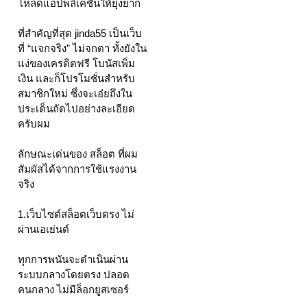
โหลดแอปพลิเคชันให้ยุ่งยาก
ที่สำคัญที่สุด jinda55 เป็นเว็บ
ที่ “แจกจริง” ไม่จกตา ทั้งยังใน
แง่ของเครดิตฟรี โบนัสเพิ่ม
เงิน และก็โปรโมชั่นสำหรับ
สมาชิกใหม่ ซึ่งจะเอ๋ยถึงใน
ประเด็นถัดไปอย่างละเอียด
ครับผม
ลักษณะเด่นของ สล็อต ที่ผม
สัมผัสได้จากการใช้แรงงาน
จริง
1.เว็บไซต์สล็อตเว็บตรง ไม่
ผ่านเอเย่นต์
ทุกการพนันจะดำเนินผ่าน
ระบบกลางโดยตรง ปลอด
คนกลาง ไม่มีล็อกยูสเซอร์