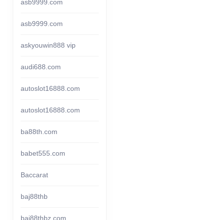
asb9999.com
asb9999.com
askyouwin888 vip
audi688.com
autoslot16888.com
autoslot16888.com
ba88th.com
babet555.com
Baccarat
baj88thb
baj88thbz.com