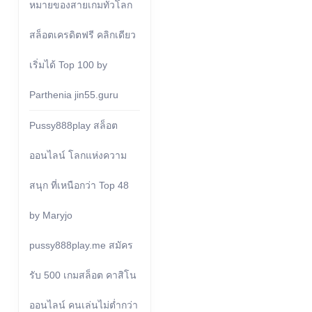
หมายของสายเกมทั่วโลก
สล็อตเครดิตฟรี คลิกเดียว
เริ่มได้ Top 100 by
Parthenia jin55.guru
Pussy888play สล็อต
ออนไลน์ โลกแห่งความ
สนุก ที่เหนือกว่า Top 48
by Maryjo
pussy888play.me สมัคร
รับ 500 เกมสล็อต คาสิโน
ออนไลน์ คนเล่นไม่ต่ำกว่า