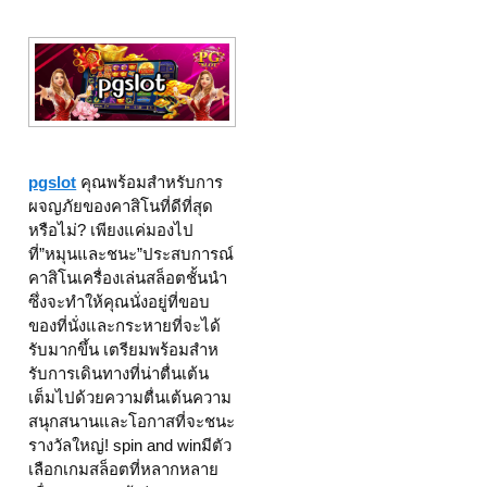
pgslot
คุณพร้อมสําหรับการ
ผจญภัยของคาสิโนที่ดีที่สุด
หรือไม่? เพียงแค่มองไป
ที่”หมุนและชนะ”ประสบการณ์
คาสิโนเครื่องเล่นสล็อตชั้นนํา
ซึ่งจะทําให้คุณนั่งอยู่ที่ขอบ
ของที่นั่งและกระหายที่จะได้
รับมากขึ้น เตรียมพร้อมสําห
รับการเดินทางที่น่าตื่นเต้น
เต็มไปด้วยความตื่นเต้นความ
สนุกสนานและโอกาสที่จะชนะ
รางวัลใหญ่! spin and winมีตัว
เลือกเกมสล็อตที่หลากหลาย