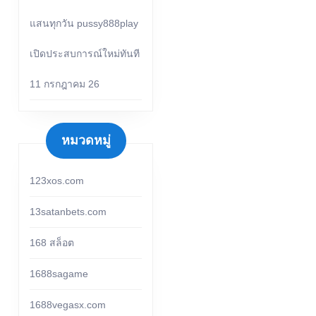
แสนทุกวัน pussy888play
เปิดประสบการณ์ใหม่ทันที
11 กรกฎาคม 26
หมวดหมู่
123xos.com
13satanbets.com
168 สล็อต
1688sagame
1688vegasx.com