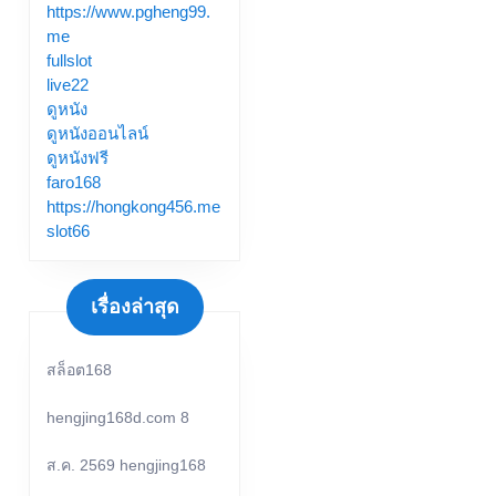
https://www.pgheng99.
me
fullslot
live22
ดูหนัง
ดูหนังออนไลน์
ดูหนังฟรี
faro168
https://hongkong456.me
slot66
เรื่องล่าสุด
สล็อต168
hengjing168d.com 8
ส.ค. 2569 hengjing168