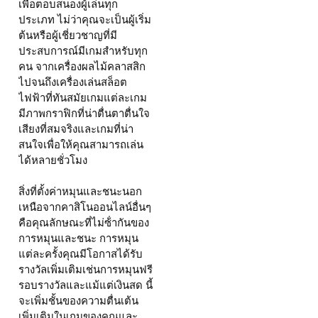
เพื่อตอบสนองผู้เล่นทุก
ประเภท ไม่ว่าคุณจะเป็นผู้เริ่ม
ต้นหรือผู้เชี่ยวชาญที่มี
ประสบการณ์มีเกมสําหรับทุก
คน จากเครื่องผลไม้คลาสสิก
ไปจนถึงเครื่องเล่นสล็อต
ไฟฟ้าที่ทันสมัยเกมแต่ละเกม
มีภาพกราฟิกที่น่าตื่นตาตื่นใจ
เสียงที่สมจริงและเกมที่น่า
สนใจเพื่อให้คุณสามารถเล่น
ได้หลายชั่วโมง
สิ่งที่ตั้งค่าหมุนและชนะนอก
เหนือจากคาสิโนออนไลน์อื่นๆ
คือคุณลักษณะที่ไม่ซ้ํากันของ
การหมุนและชนะ การหมุน
แต่ละครั้งคุณมีโอกาสได้รับ
รางวัลเพิ่มเติมเช่นการหมุนฟรี
รอบรางวัลและแม้แต่เงินสด นี้
จะเพิ่มชั้นของความตื่นเต้น
เพิ่มเติมในเกมของคุณและ