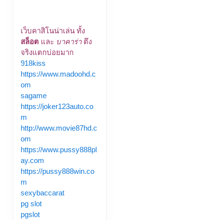
เว็บคาสิโนน่าเล่น ทั้ง
สล็อต
และ
บาคาร่า
ตึง
จริงแตกบ่อยมาก
918kiss
https://www.madoohd.c
om
sagame
https://joker123auto.co
m
http://www.movie87hd.c
om
https://www.pussy888pl
ay.com
https://pussy888win.co
m
sexybaccarat
pg slot
pgslot