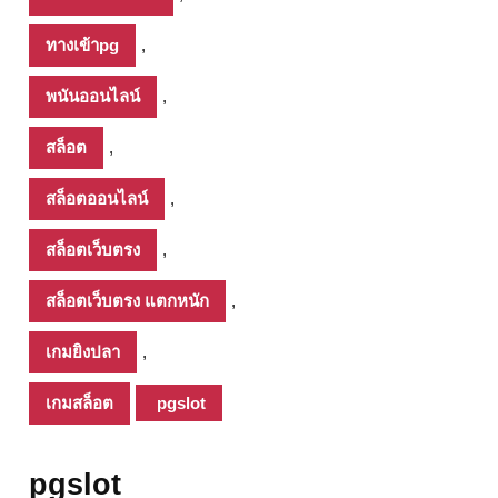
ทางเข้าpg
,
พนันออนไลน์
,
สล็อต
,
สล็อตออนไลน์
,
สล็อตเว็บตรง
,
สล็อตเว็บตรง แตกหนัก
,
เกมยิงปลา
,
เกมสล็อต
pgslot
pgslot