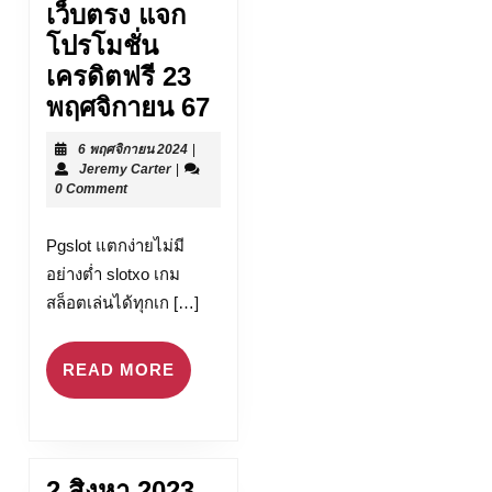
เว็บตรง แจก
โปรโมชั่น
เครดิตฟรี 23
สล็อต
พฤศจิกายน 67
เว็บ
6
6 พฤศจิกายน 2024
|
ตรง
Jeremy
พฤศจิกายน
Jeremy Carter
|
Carter
2024
0 Comment
แจก
เครดิต
Pgslot แตกง่ายไม่มี
ฟรี
อย่างต่ำ slotxo เกม
เล่น
สล็อตเล่นได้ทุกเก […]
ง่าย
แตก
READ
READ MORE
ง่าย
MORE
Top
71
by
2 สิงหา 2023