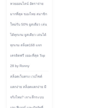
หวยออนไลน์ อัตราจ่าย
มากที่สุด ของไทย สมาชิก
ใหม่รับ 50% ยูสเดียว เล่น
ได้ทุกเกม ยูสเดียว เล่นได้
ทุกเกม สล็อต168 แจก
เครดิตฟรี เยอะที่สุด Top
28 by Ronny
สล็อตเว็บตรง เวปไซต์
แตกง่าย สล็อตแตกง่าย มี
จริงไหม? เจาะลึกระบบ
เกม ฟีเจอร์ และปัจจัยที่