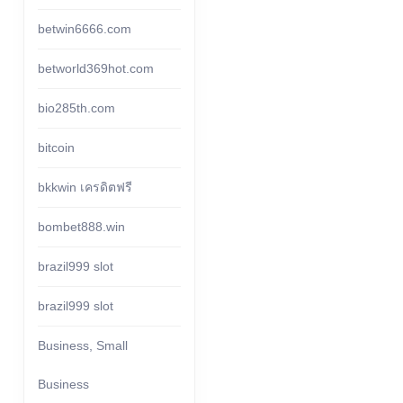
betwin6666.com
betworld369hot.com
bio285th.com
bitcoin
bkkwin เครดิตฟรี
bombet888.win
brazil999 slot
brazil999 slot
Business, Small
Business