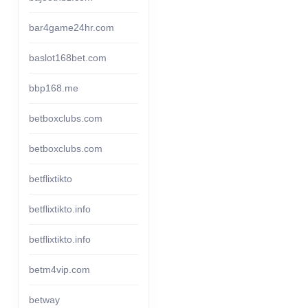
bar4game24hr.com
baslot168bet.com
bbp168.me
betboxclubs.com
betboxclubs.com
betflixtikto
betflixtikto.info
betflixtikto.info
betm4vip.com
betway