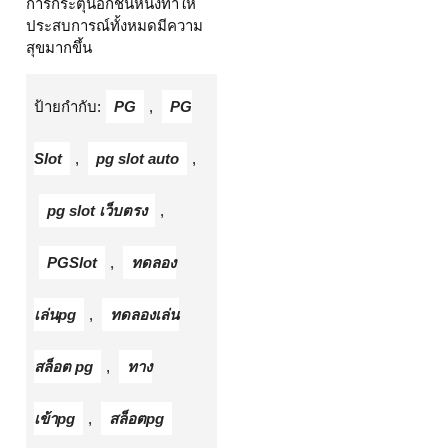
การกระตุ้นอีกชั้นหนึ่งทําให้
ประสบการณ์ทั้งหมดมีความ
สุขมากขึ้น
ป้ายกำกับ:
PG
,
PG
Slot
,
pg slot auto
,
pg slot เว็บตรง
,
PGSlot
,
ทดลอง
เล่นpg
,
ทดลองเล่น
สล็อต pg
,
ทาง
เข้าpg
,
สล็อตpg