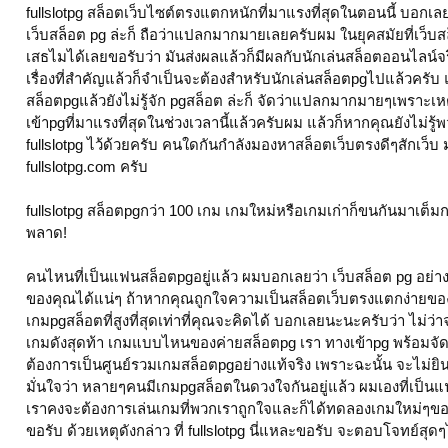
fullslotpg สล็อตเว็บไซต์ตรงแตกหนักที่มาแรงที่สุดในตอนนี้ บอกเ
เว็บสล็อต pg ล่ะก็ ถือว่าแปลกมากมายเลยครับผม ในยุคสมัยที่เว็บส
เสธไมได้เลยขอรับว่า มันส่งผลแล้วก็มีผลกับนักเล่นสล็อตออนไลน์จร
เรื่องที่สำคัญแล้วก็จำเป็นจะต้องสำหรับนักเล่นสล็อตpgไปแล้วครั
สล็อตpgแล้วยังไม่รู้จัก pgสล็อต ล่ะก็ จัดว่าแปลกมากมายๆเพราะ
เข้าpgที่มาแรงที่สุดในช่วงเวลานี้แล้วครับผม แล้วก็หากคุณยังไม่
fullslotpg ไว้ด้วยครับ คนใดกันกำลังมองหาสล็อตเว็บตรงดีๆสักเว็
fullslotpg.com ครับ
fullslotpg สล็อตpgกว่า 100 เกม เกมใหม่หรือเกมเก่าก็ขนกันมาเต็
พลาด!
คนไหนที่เป็นแฟนสล็อตpgอยู่แล้ว ผมบอกเลยว่า เว็บสล็อต pg อย่า
ของคุณได้แน่ๆ ถ้าหากคุณถูกใจความเป็นสล็อตเว็บตรงแตกง่ายของเราแล
เกมpgสล็อตที่สูงที่สุดเท่าที่คุณจะคิดได้ บอกเลยนะนะครับว่า ไม่ว่
เกมดังสุดท้า เกมแบบไหนของค่ายสล็อตpg เรา ทางเข้าpg พร้อมจั
ต้องการเป็นศูนย์รวมเกมสล็อตpgอย่างแท้จริง เพราะฉะนั้น จะไม่
มั่นใจว่า หลายๆคนมีเกมpgสล็อตในดวงใจกันอยู่แล้ว ผมเองที่เป็นแ
เราคงจะต้องการเล่นเกมที่พวกเราถูกใจและก็ได้ทดลองเกมใหม่ๆของ
ขอรับ ด้วยเหตุดังกล่าว ที่ fullslotpg นี่แหละขอรับ จะตอบโจทย์สุ