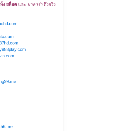
ทั้ง
สล็อต
และ
บาคาร่า
ตึงจริง
oohd.com
uto.com
e87hd.com
sy888play.com
win.com
eng99.me
456.me