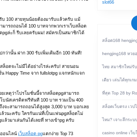
slot66
รับ 100 สายทุนน้อยต้องมารับแล้วครับ แม้
งจะสามารถถอนได้ 100 บาทจากพวกเราเว็บสล็อต
pgล่ะก็ รีบเลยครับผม! สมัครเป็นสมาชิกได้
สล็อต168 hengjin
่านั้น ฝาก 300 รับเพิ่มเติมอีก 100 ทันที!
hengjing168 หวยออ
สล็อตจะไม่มีได้อย่างไรล่ะครับ! สายนอน
ไทย สมาชิกใหม่รับ 
ชั่น Happy Time จาก fullslotpg แจกหนักแจก
เดียว เล่นได้ทุกเ
ด้วยเหตุว่าโปรโมชั่นนี้จากสล็อตpgสามารถ
ที่สุด Top 28 by R
รับโบนัสเครดิตฟรีทันที 100 บาท รวมเป็น 400
ท ถึงจะสามารถถอนได้สูงสุด 3,000 บาท บอกเลย
สล็อตเว็บตรง เวปไ
้แล้วนะครับ ใครกันแน่ที่เป็นแฟนpgสล็อตไม่
ไหม? เจาะลึกระบบเก
ล้วมาเล่นกันได้เลยที่ ทางเข้าpg ครับ
casino online เว็บ
โนออนไลน์
เว็บสล็อต pg
แตกง่าย Top 73