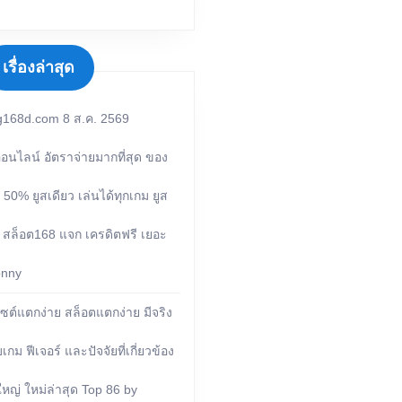
เรื่องล่าสุด
g168d.com 8 ส.ค. 2569
นไลน์ อัตราจ่ายมากที่สุด ของ
50% ยูสเดียว เล่นได้ทุกเกม ยูส
กม สล็อต168 แจก เครดิตฟรี เยอะ
onny
ซต์แตกง่าย สล็อตแตกง่าย มีจริง
ม ฟีเจอร์ และปัจจัยที่เกี่ยวข้อง
ใหญ่ ใหม่ล่าสุด Top 86 by