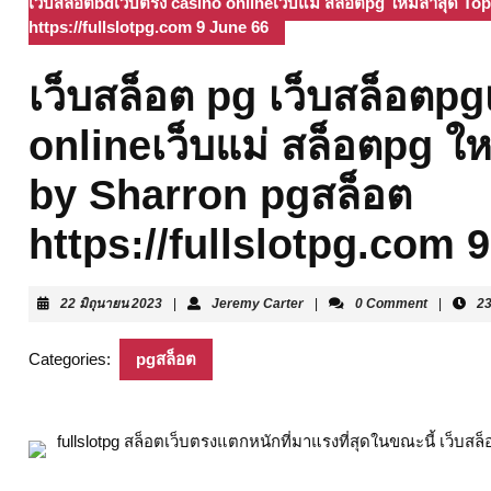
เว็บสล็อตpgเว็บตรง casino onlineเว็บแม่ สล็อตpg ใหม่ล่าสุด T
https://fullslotpg.com 9 June 66
เว็บสล็อต pg เว็บสล็อตpg
onlineเว็บแม่ สล็อตpg ให
by Sharron pgสล็อต
https://fullslotpg.com 
22
Jeremy
22 มิถุนายน 2023
|
Jeremy Carter
|
0 Comment
|
23
มิถุนายน
Carter
2023
Categories:
pgสล็อต
fullslotpg สล็อตเว็บตรงแตกหนักที่มาแรงที่สุดในขณะนี้ เว็บสล