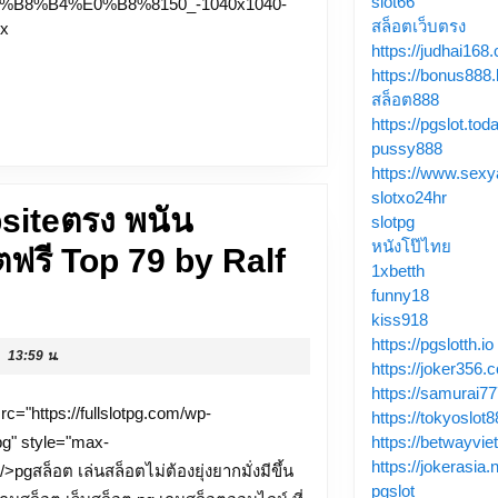
slot66
8%B4%E0%B8%8150_-1040x1040-
รู้
สล็อตเว็บตรง
px
https://judhai168.
ทริค
https://bonus888.l
นี้
สล็อต888
https://pgslot.tod
เครดิต
pussy888
https://www.sexy
ฟรี
slotxo24hr
siteตรง พนัน
ช่วย
slotpg
หนังโป๊ไทย
ตฟรี Top 79 by Ralf
วอร์ม
1xbetth
กฎาคม
ก่อน
funny18
kiss918
ลงเงิน
https://pgslotth.io
13:59 น.
https://joker356.
จริง
https://samurai77
อต
="https://fullslotpg.com/wp-
เครดิต
https://tokyoslot
pg" style="max-
https://betwayvi
ฟรี
https://jokerasia.
>pgสล็อต เล่นสล็อตไม่ต้องยุ่งยากมั่งมีขึ้น
pgslot