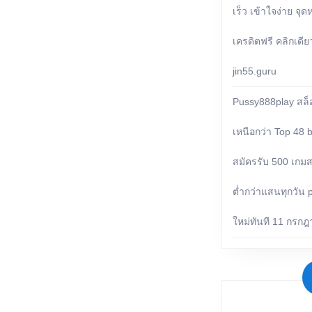
เร็ว เข้าใจง่าย จ
เครดิตฟรี คลิกเดีย
jin55.guru
Pussy888play สล็
เหนือกว่า Top 48
สมัครรับ 500 เกม
ต่ำกว่าแสนทุกวัน
ใหม่ทันที 11 กรก