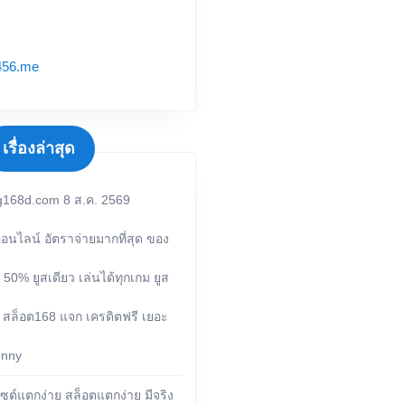
456.me
เรื่องล่าสุด
g168d.com 8 ส.ค. 2569
นไลน์ อัตราจ่ายมากที่สุด ของ
50% ยูสเดียว เล่นได้ทุกเกม ยูส
กม สล็อต168 แจก เครดิตฟรี เยอะ
onny
ซต์แตกง่าย สล็อตแตกง่าย มีจริง