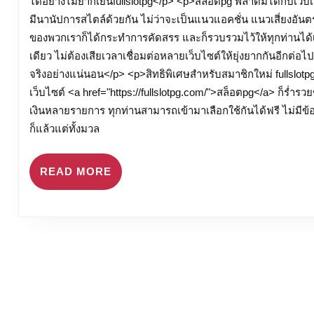
web
ได้อย่างไม่ยากเย็นfullslotpg</p> <p>สล็อตpg พลาดมิได้กับเว็บ
มีนานัปการสไตล์ด้วยกัน ไม่ว่าจะเป็นแนวแอคชั่น แนวเสี่ยงอันต
พนั
ของพวกเราก็ได้กระทำการคัดสรร และก็รวบรวมไว้ให้ทุกท่านได้เ
ออน
เดียว ไม่ต้องเสียเวลาเชื่อมต่อหลายเว็บไซต์ให้ยุ่งยากกันอีกต่อไป
เว็บ
จริงอย่างแน่นอน</p> <p>สิทธิพิเศษสำหรับสมาชิกใหม่ fullslot
เว็บไซต์ <a href="https://fullslotpg.com/">สล็อตpg</a> ก็ร่ำรวย
ตรง
เงินหลายรายการ ทุกท่านสามารถเข้ามาเลือกใช้กันได้ฟรี ไม่มีข้อ
สล็
ก็แล้วแต่ทั้งมวล
เคร
READ
READ MORE
ฟรี
MORE
Top
79
by
Ral
สล็