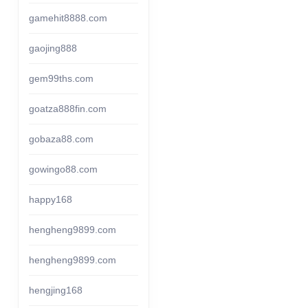
gamehit8888.com
gaojing888
gem99ths.com
goatza888fin.com
gobaza88.com
gowingo88.com
happy168
hengheng9899.com
hengheng9899.com
hengjing168