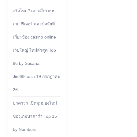
จริงไหม? เจาะลึกระบบ
เกม ฟีเจอร์ และปัจจัยที่
เกี่ยวข้อง casino online
เว็บใหญ่ ใหม่ล่าสุด Top
86 by Susana
Jin888.asia 19 กรกฎาคม
26
บาคาร่า เปิดมุมมองใหม่
ของเกมบาคาร่า Top 15
by Numbers