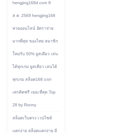
hengjing168d.com 8
ส.ค. 2569 hengjing168
หวยออนไลน์ อัตราจ่าย
มากที่สุด ของไทย สมาชิก
ใหม่รับ 50% ยูสเดียว เล่น
ได้ทุกเกม ยูสเดียว เล่นได้
ทุกเกม สล็อต168 แจก
เครดิตฟรี เยอะที่สุด Top
28 by Ronny
สล็อตเว็บตรง เวปไซต์
แตกง่าย สล็อตแตกง่าย มี