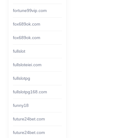
fortune99vip.com
fox689ok.com
fox689ok.com
fullslot
fullsloteiei.com
fullslotpg
fullslotpg168.com
funny18
future24bet.com
future24bet.com