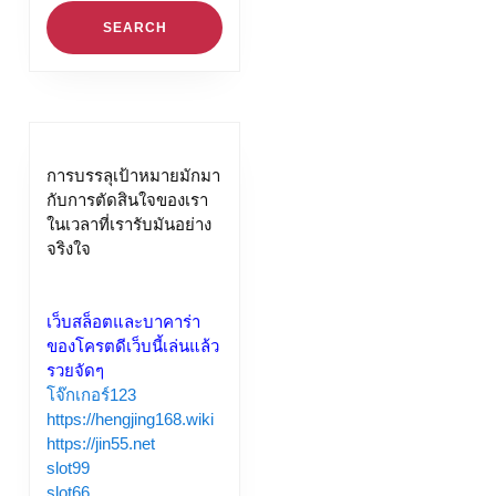
การบรรลุเป้าหมายมักมา
กับการตัดสินใจของเรา
ในเวลาที่เรารับมันอย่าง
จริงใจ
เว็บสล็อตและบาคาร่า
ของโครตดีเว็บนี้เล่นแล้ว
รวยจัดๆ
โจ๊กเกอร์123
https://hengjing168.wiki
https://jin55.net
slot99
slot66