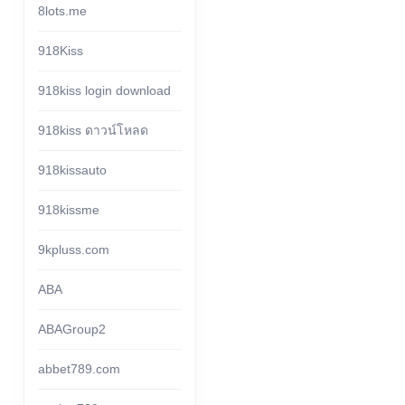
8lots.me
918Kiss
918kiss login download
918kiss ดาวน์โหลด
918kissauto
918kissme
9kpluss.com
ABA
ABAGroup2
abbet789.com