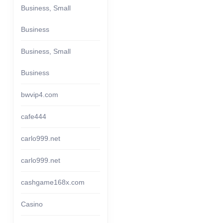
Business, Small
Business
Business, Small
Business
bwvip4.com
cafe444
carlo999.net
carlo999.net
cashgame168x.com
Casino