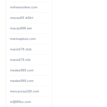
m4newonline.com
macau69 สมัคร
macau888.win
marinapluss.com
mario678.club
mario678.info
medee989.com
medee989.com
mercyrosa168.com
mfj889xx.com