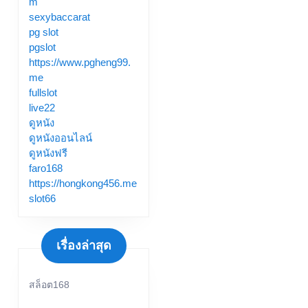
m
sexybaccarat
pg slot
pgslot
https://www.pgheng99.
me
fullslot
live22
ดูหนัง
ดูหนังออนไลน์
ดูหนังฟรี
faro168
https://hongkong456.me
slot66
เรื่องล่าสุด
สล็อต168