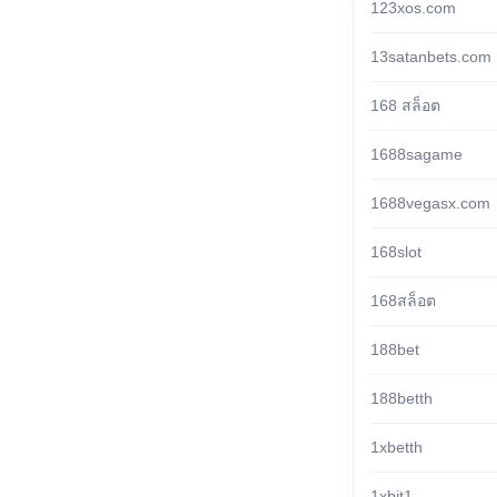
123xos.com
13satanbets.com
168 สล็อต
1688sagame
1688vegasx.com
168slot
168สล็อต
188bet
188betth
1xbetth
1xbit1