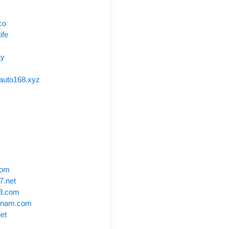
co
ife
ay
auto168.xyz
com
7.net
88.com
etnam.com
net