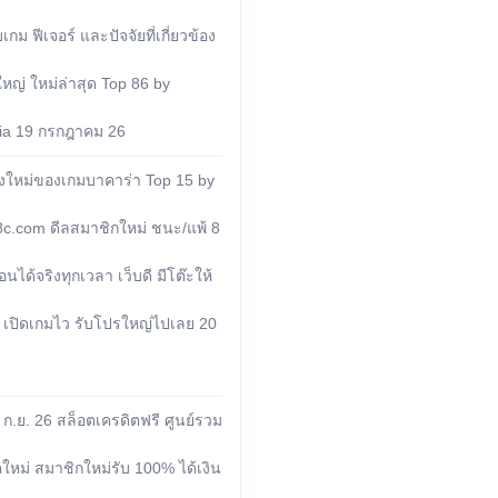
ม ฟีเจอร์ และปัจจัยที่เกี่ยวข้อง
ใหญ่ ใหม่ล่าสุด Top 86 by
ia 19 กรกฎาคม 26
องใหม่ของเกมบาคาร่า Top 15 by
.com ดีลสมาชิกใหม่ ชนะ/แพ้ 8
อนได้จริงทุกเวลา เว็บดี มีโต๊ะให้
 เปิดเกมไว รับโปรใหญ่ไปเลย 20
 ก.ย. 26 สล็อตเครดิตฟรี ศูนย์รวม
ใหม่ สมาชิกใหม่รับ 100% ได้เงิน