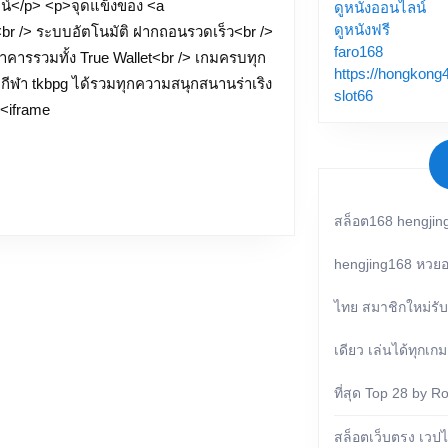
ไลน์</p> <p>จุดแข็งของ <a
ดูหนังออนไลน์
ดูหนังฟรี
<br /> ระบบอัตโนมัติ ฝากถอนรวดเร็ว<br />
faro168
ธนาคารรวมทั้ง True Wallet<br /> เกมครบทุก
https://hongkong
กมกีฬา tkbpg ได้รวมทุกความสนุกสนานร่าเริง
slot66
><iframe
สล็อต168 hengjin
hengjing168 หวยออ
ไทย สมาชิกใหม่รับ 
เดียว เล่นได้ทุกเ
ที่สุด Top 28 by R
สล็อตเว็บตรง เวปไ