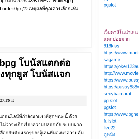
ง่าย
t/uploads/2025/03/BTNEW_Roll99.jpg"
pgslot
border:0px;"/>เหตุผลที่คุณควรเลือกเล่น
Top
66
ะ
เว็บคาสิโนน่าเล่น 
by
แตกบ่อยมาก
Arleen
918kiss
https://www.mad
sagame
tkbpg โบนัสแตกต่อ
https://joker123a
ิงทุกยูส โบนัสแจก
http://www.movi
ิ
https://www.pus
https://pussy888
sexybaccarat
pg slot
17:25 น.
pgslot
https://www.pgh
อนไลน์ที่กำลังมาแรงที่สุดขณะนี้ ด้วย
ใส
fullslot
น ไม่ว่าจะเกิดเรื่องความปลอดภัย ระบบฝาก
live22
วเลือกอันดับแรกๆของผู้เล่นที่มองหาความคุ้ม
ดูหนัง