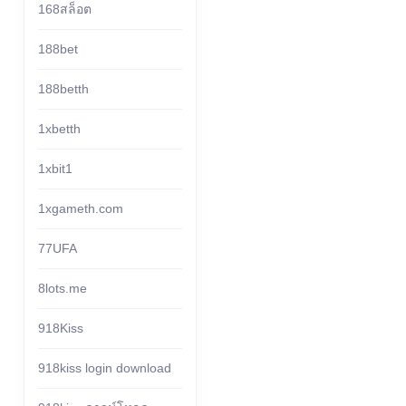
168สล็อต
188bet
188betth
1xbetth
1xbit1
1xgameth.com
77UFA
8lots.me
918Kiss
918kiss login download