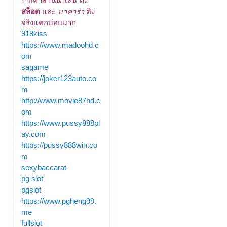
เว็บคาสิโนน่าเล่น ทั้ง
สล็อต
และ
บาคาร่า
ตึง
จริงแตกบ่อยมาก
918kiss
https://www.madoohd.c
om
sagame
https://joker123auto.co
m
http://www.movie87hd.c
om
https://www.pussy888pl
ay.com
https://pussy888win.co
m
sexybaccarat
pg slot
pgslot
https://www.pgheng99.
me
fullslot