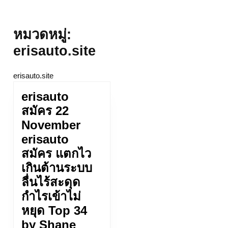
หมวดหมู่:
erisauto.site
erisauto.site
erisauto
สมัคร 22
November
erisauto
สมัคร แตกไว
เกินต้านระบบ
ลื่นไร้สะดุด
กำไรเข้าไม่
หยุด Top 34
erisauto
by Shane