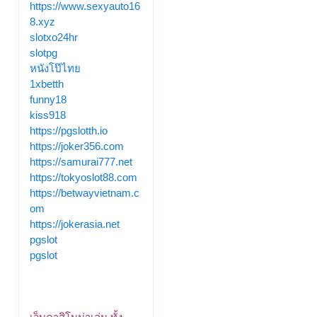
https://www.sexyauto16
8.xyz
slotxo24hr
slotpg
หนังโป๊ไทย
1xbetth
funny18
kiss918
https://pgslotth.io
https://joker356.com
https://samurai777.net
https://tokyoslot88.com
https://betwayvietnam.c
om
https://jokerasia.net
pgslot
pgslot