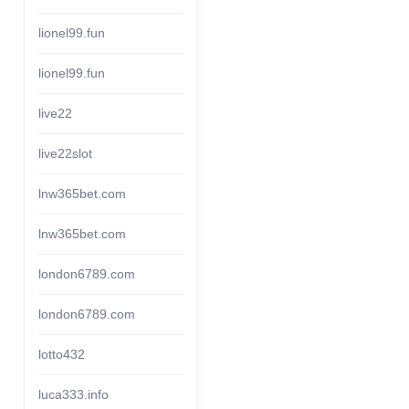
lionel99.fun
lionel99.fun
live22
live22slot
lnw365bet.com
lnw365bet.com
london6789.com
london6789.com
lotto432
luca333.info