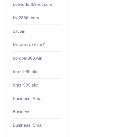
betworld369hot.com
bio285th.com
bitcoin
bkkwin เครดิตฟรี
bombet888.win
brazil999 slot
brazil999 slot
Business, Small
Business
Business, Small