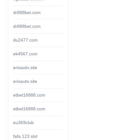
dr888bet.com
dr888bet.com
du2477.com
ek4567.com
erisauto.site
erisauto.site
etbet16888.com
etbet16888.com
eu369club
fafa 123 slot