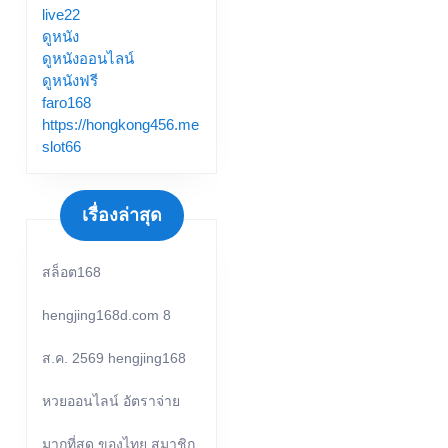
live22
ดูหนัง
ดูหนังออนไลน์
ดูหนังฟรี
faro168
https://hongkong456.me
slot66
เรื่องล่าสุด
สล็อต168
hengjing168d.com 8
ส.ค. 2569 hengjing168
หวยออนไลน์ อัตราจ่าย
มากที่สุด ของไทย สมาชิก