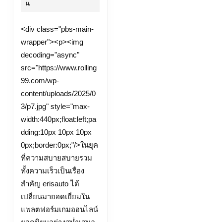
น.
เครดิต
ฟรี
<div class="pbs-main-
เกม
wrapper"><p><img
เข้า
decoding="async"
โบนัส
src="https://www.rolling
ไว
99.com/wp-
สุด
content/uploads/2025/0
ใน
3/p7.jpg" style="max-
ไทย
width:440px;float:left;pa
ทำ
dding:10px 10px 10px
0px;border:0px;"/>ในยุค
รายการ
ที่ความสบายสบายรวม
ไว
ทั้งความเร็วเป็นเรื่อง
ไม่
สำคัญ erisauto ได้
ถึง
เปลี่ยนมายอดเยี่ยมใน
นาที
แพลตฟอร์มเกมออนไลน์
ถอน