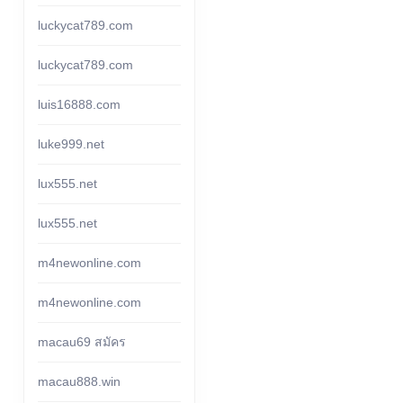
luckycat789.com
luckycat789.com
luis16888.com
luke999.net
lux555.net
lux555.net
m4newonline.com
m4newonline.com
macau69 สมัคร
macau888.win