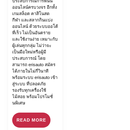
ประสบการณ์การพนัน
หยุด
ออนไลน์ครบวงจร อีกทั้ง
Top
เกมสล็อต คาสิโนสด
กีฬา และสลากกินแบ่ง
34
ออนไลน์ ด้วยระบบออโต้
by
ที่เร็ว ไม่เป็นอันตราย
Shane
และใช้งานง่าย เหมาะกับ
ผู้เล่นทุกกลุ่ม ไม่ว่าจะ
เป็นมือใหม่หรือผู้มี
ประสบการณ์ โดย
สามารถ erisauto สมัคร
ได้ภายในไม่กี่วินาที
พร้อมระบบ erisauto เข้า
สู่ระบบ ที่ปลอดภัย
รองรับทุกเครื่องใช้
ไม้สอย พร้อมโปรโมชั่
นพิเศษ
READ
READ MORE
MORE