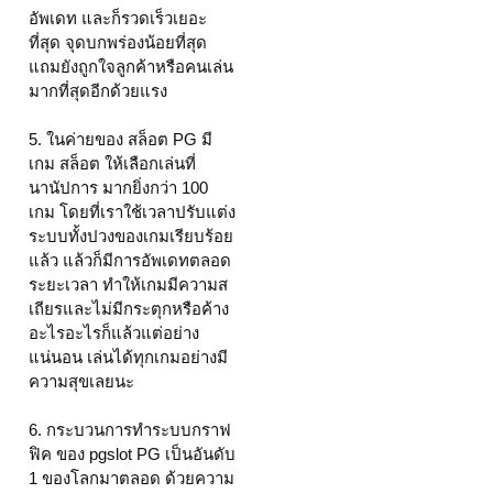
อัพเดท และก็รวดเร็วเยอะ
ที่สุด จุดบกพร่องน้อยที่สุด
แถมยังถูกใจลูกค้าหรือคนเล่น
มากที่สุดอีกด้วยแรง
5. ในค่ายของ สล็อต PG มี
เกม สล็อต ให้เลือกเล่นที่
นานัปการ มากยิ่งกว่า 100
เกม โดยที่เราใช้เวลาปรับแต่ง
ระบบทั้งปวงของเกมเรียบร้อย
แล้ว แล้วก็มีการอัพเดทตลอด
ระยะเวลา ทำให้เกมมีความส
เถียรและไม่มีกระตุกหรือค้าง
อะไรอะไรก็แล้วแต่อย่าง
แน่นอน เล่นได้ทุกเกมอย่างมี
ความสุขเลยนะ
6. กระบวนการทำระบบกราฟ
ฟิค ของ pgslot PG เป็นอันดับ
1 ของโลกมาตลอด ด้วยความ