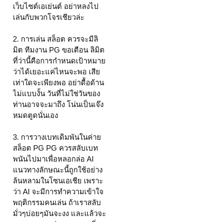
เว็บไซต์เอเย่นต์ อย่าหลงไป
เล่นกับพวกโจรเชียวล่ะ
2. การเล่น สล็อต ควรจะมีลิ
มิต ทีมงาน PG ขอเตือน ลิมิต
ที่ว่านี้คือการกำหนดเป้าหมาย
ว่าได้เยอะแค่ไหนจะพอ เสีย
เท่าใดจะเพียงพอ อย่าดื้อด้าน
ไม่แบบงั้น วันที่ไม่ใช่วันของ
ท่านอาจจะมาถึง โน่นเป็นเจ๊ง
หมดตูดนั่นเอง
3. การวางเบทเดิมพันในค่าย
สล็อต PG PG ควรสลับเบท
พนันไปมาเพื่อหลอกล่อ AI
แนวทางลักษณะนี้ถูกใช้อย่าง
ล้นหลามในโซนเอเชีย เพราะ
ว่า AI จะมีการทำความเข้าใจ
พฤติกรรมคนเล่น ถ้าเราสลับ
มั่วๆบ่อยๆมันจะงง และแล้วจะ