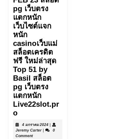
pg เว็บตรง
แตกหนัก
เว็บไซต์แจก
หนัก
casinoเว็บแม่
สล็อตเครดิต
ฟรี ใหม่ล่าสุด
Top 51 by
Basil สล็อต
pg เว็บตรง
แตกหนัก
Live22slot.pr
สล็อตpg
o
15
4
4 มกราคม 2024
|
FEB
Jeremy
มกราคม
Jeremy Carter
|
0
Carter
2024
Comment
23