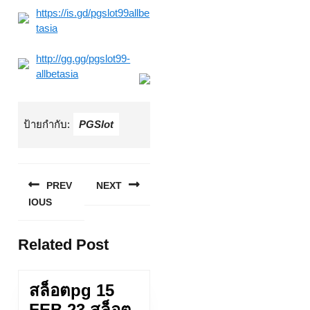
https://is.gd/pgslot99allbe
tasia
http://gg.gg/pgslot99-
allbetasia
ป้ายกำกับ:
PGSlot
แนะแนว
PREV
NEXT
เรื่อง
IOUS
Next
Previous
post:
Related Post
post:
สล็อตpg 15
FEB 23 สล็อต