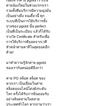
เนื่องจากค่าย pgslot เราเป็น
ค่ายน้องใหม่ในช่วงแรกๆเรา
รวมทั้งทีมบริการมีความมุ่งมั่น
เป็นอย่างยิ่ง จนเดี๋ยวนี้ ทุก
ระบบที่เป็นการให้บริการทั้ง
ปวงของ pgslot นั้น perfect
เป็นที่เป็นระเบียบ แล้วก็ได้รับ
รางวัล Certificate สำหรับเพื่อ
การให้บริการดียอดจากเวที
หัวหน้าค่ายคาสิโนสุดยอดอีก
ด้วย!
มาทำความรู้จักค่าย pgslot
ของเรากันหน่อยดียิ่งกว่า
ค่าย PG สล็อต สล็อต ของ
พวกเรา เป็นเยี่ยมในค่าย
สล็อตออนไลน์โด่งดังระดับ
โลก ครั้งได้รับการยินยอมรับ
อย่างล้นหลามในหลาย
ประเทศทั่วโลก หากถามว่าเรา