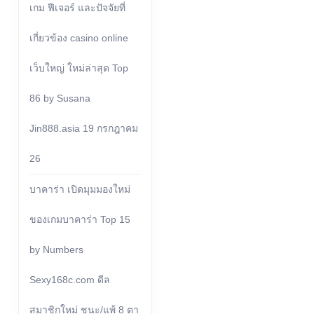
เกม ฟีเจอร์ และปัจจัยที่
เกี่ยวข้อง casino online
เว็บใหญ่ ใหม่ล่าสุด Top
86 by Susana
Jin888.asia 19 กรกฎาคม
26
บาคาร่า เปิดมุมมองใหม่
ของเกมบาคาร่า Top 15
by Numbers
Sexy168c.com ดีล
สมาชิกใหม่ ชนะ/แพ้ 8 ตา