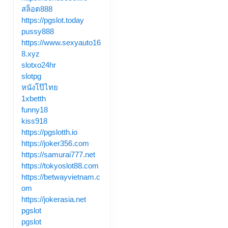
สล็อต888
https://pgslot.today
pussy888
https://www.sexyauto16
8.xyz
slotxo24hr
slotpg
หนังโป๊ไทย
1xbetth
funny18
kiss918
https://pgslotth.io
https://joker356.com
https://samurai777.net
https://tokyoslot88.com
https://betwayvietnam.c
om
https://jokerasia.net
pgslot
pgslot