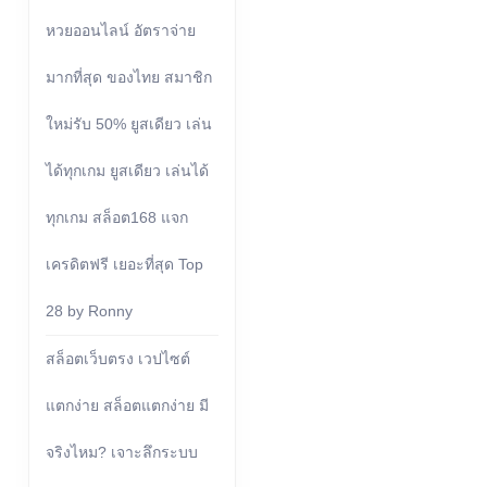
หวยออนไลน์ อัตราจ่าย
มากที่สุด ของไทย สมาชิก
ใหม่รับ 50% ยูสเดียว เล่น
ได้ทุกเกม ยูสเดียว เล่นได้
ทุกเกม สล็อต168 แจก
เครดิตฟรี เยอะที่สุด Top
28 by Ronny
สล็อตเว็บตรง เวปไซต์
แตกง่าย สล็อตแตกง่าย มี
จริงไหม? เจาะลึกระบบ