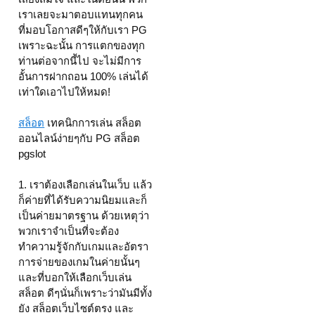
เราเลยจะมาตอบแทนทุกคน
ที่มอบโอกาสดีๆให้กับเรา PG
เพราะฉะนั้น การแตกของทุก
ท่านต่อจากนี้ไป จะไม่มีการ
อั้นการฝากถอน 100% เล่นได้
เท่าใดเอาไปให้หมด!
สล็อต
เทคนิกการเล่น สล็อต
ออนไลน์ง่ายๆกับ PG สล็อต
pgslot
1. เราต้องเลือกเล่นในเว็บ แล้ว
ก็ค่ายที่ได้รับความนิยมและก็
เป็นค่ายมาตรฐาน ด้วยเหตุว่า
พวกเราจำเป็นที่จะต้อง
ทำความรู้จักกับเกมและอัตรา
การจ่ายของเกมในค่ายนั้นๆ
และที่บอกให้เลือกเว็บเล่น
สล็อต ดีๆนั่นก็เพราะว่ามันมีทั้ง
ยัง สล็อตเว็บไซต์ตรง และ