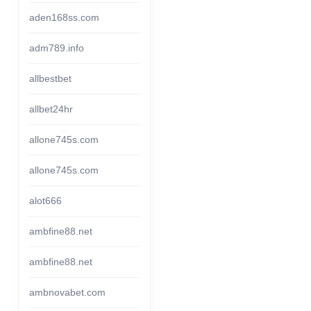
aden168ss.com
adm789.info
allbestbet
allbet24hr
allone745s.com
allone745s.com
alot666
ambfine88.net
ambfine88.net
ambnovabet.com