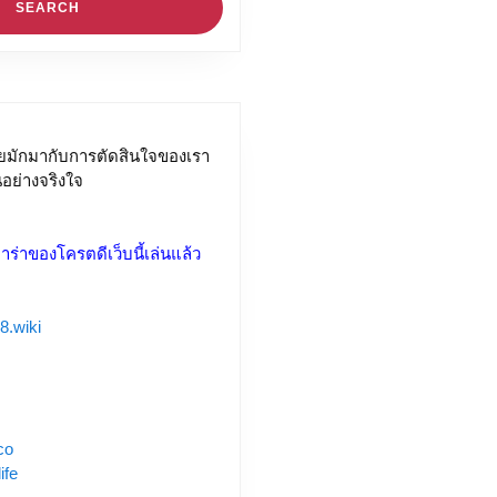
ยมักมากับการตัดสินใจของเรา
นอย่างจริงใจ
ร่าของโครตดีเว็บนี้เล่นแล้ว
8.wiki
co
ife