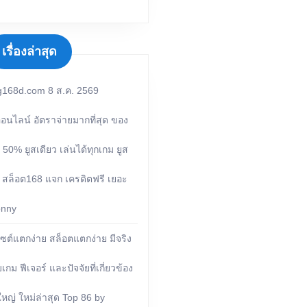
เรื่องล่าสุด
g168d.com 8 ส.ค. 2569
นไลน์ อัตราจ่ายมากที่สุด ของ
50% ยูสเดียว เล่นได้ทุกเกม ยูส
กม สล็อต168 แจก เครดิตฟรี เยอะ
onny
ซต์แตกง่าย สล็อตแตกง่าย มีจริง
ม ฟีเจอร์ และปัจจัยที่เกี่ยวข้อง
ใหญ่ ใหม่ล่าสุด Top 86 by