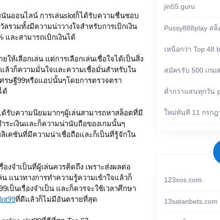
jin55.guru
นันออนไลน์ การเล่นslotก็ได้รับความชื่นชอบ
งวัลรวมทั้งมีความน่าวางใจสำหรับการเบิกเงิน
Pussy888play สล็
00% และสามารถเบิกเงินได้
เหนือกว่า Top 48
ยให้เลือกเล่น แต่การเลือกเล่นเชื่อใจได้เป็นสิ่ง
ล้วก็ความมั่นใจและความเชื่อมั่นสำหรับใน
สมัครรับ 500 เกม
ว็บเศรษฐี99หรือแอปนั้นๆโดยการตรวจตรา
ได้
ต่ำกว่าแสนทุกวัน
ใหม่ทันที 11 กรก
ะได้รับความนิยมมากๆผู้เล่นสามารถหาสล็อตที่มี
ชำระเงินและก็ความน่านับถือของเกมนั้นๆ
ชันที่มีความน่าเชื่อถือและก็เป็นที่รู้จักใน
องจำเป็นที่ผู้เล่นควรคิดถึง เพราะส่งผลต่อ
ล่น แนวทางการทำความรู้ความเข้าใจแล้วก็
123xos.com
ฐี99เป็นเรื่องจำเป็น และก็ควรจะใช้เวลาศึกษา
lot99
ที่ดีแล้วก็ไม่มีอันตรายที่สุด
13satanbets.com