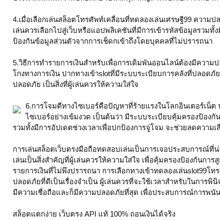
4.เมื่อเลือกเล่นสล็อตโทรศัพท์เคลื่อนที่ทดลองเล่นเศรษฐี99 ความปลอดภ
เล่นควรเลือกไปสู่เว็บหรือแอปพลิเคชันที่มีการเข้ารหัสข้อมูลรวมทั้
ป้องกันข้อมูลส่วนตัวจากการเช็ดกเข้าถึงโดยบุคคลที่ไม่ปรารถนา
5.วิธีการทำรายการเงินสำหรับเพื่อการเดิมพันออนไลน์ต้องมีความ
โกงทางการเงิน ปากทางเข้าslotที่มีระบบระเบียบการคลังที่ปลอดภัย
ปลอดภัย เป็นสิ่งที่ผู้เล่นควรให้ความใส่ใจ
6.การโจมตีทางไซเบอร์คือปัญหาที่ร้ายแรงในโลกอินเตอร์เน็ต ป
ไซเบอร์อย่างเข้มงวด เป็นต้นว่า มีระบบระเบียบคุ้มครองป้องกั
รวมทั้งมีการอัปเดตช่วงเวลาเพื่อปกป้องการจู่โจม จะช่วยลดความเสี
การเล่นสล็อตเว็บตรงมือถือทดสอบเล่นเป็นการเจอประสบการณ์ที่น
เล่นเป็นสิ่งสำคัญที่ผู้เล่นควรให้ความใส่ใจ เพื่อคุ้มครองป้องกันก
รายการเงินที่ไม่พึงปรารถนา การเลือกทางเข้าทดลองเล่นslot99โทร
ปลอดภัยที่ดีเป็นเรื่องจำเป็น ผู้เล่นควรที่จะใช้เวลาสำหรับในการพ
มีความเชื่อถือและก็มีความปลอดภัยที่สุด เพื่อประสบการณ์การพนัน
สล็อตแตกง่าย เว็บตรง API แท้ 100% ถอนเงินได้จริง