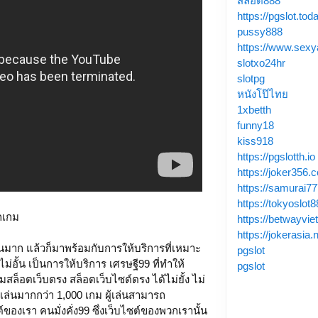
สล็อต888
https://pgslot.tod
pussy888
https://www.sexy
slotxo24hr
slotpg
หนังโป๊ไทย
1xbetth
funny18
kiss918
https://pgslotth.io
https://joker356.
https://samurai77
https://tokyoslot
ุกเกม
https://betwayvi
https://jokerasia.
อันมาก แล้วก็มาพร้อมกับการให้บริการที่เหมาะ
pgslot
่อั้น เป็นการให้บริการ เศรษฐี99 ที่ทำให้
pgslot
็อตเว็บตรง สล็อตเว็บไซต์ตรง ได้ไม่ยั้ง ไม่
กเล่นมากกว่า 1,000 เกม ผู้เล่นสามารถ
องเรา คนมั่งคั่ง99 ซึ่งเว็บไซต์ของพวกเรานั้น