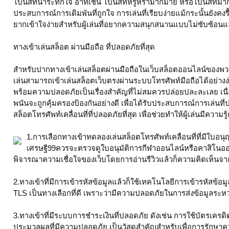
โบนัสที่น่าระทึกใจ อาทิเช่น โบนัสที่หรูหรามากมาย หรือโบนัสที่มากับเ
ประสบการณ์การเดิมพันที่ถูกใจ การเล่นที่เรียบง่ายแม้กระนั้นยังคงรื้
ยากเข้าใจง่ายสำหรับผู้เล่นที่อยากความสนุกสนานแบบไม่ซับซ้อน
ทางเข้าเล่นสล็อต ผ่านมือถือ ที่ปลอดภัยที่สุด
สำหรับปากทางเข้าเล่นสล็อตผ่านมือถือในเว็บสล็อตออนไลน์ของพวก
เล่นสามารถเข้าเล่นสล็อตเว็บตรงผ่านระบบโทรศัพท์มือถือได้อย่า
พร้อมความปลอดภัยเป็นเรื่องสำคัญที่ไม่สมควรปล่อยปละละเลย เนื่องจา
พนันจะถูกคุ้มครองป้องกันอย่างดี เพื่อได้รับประสบการณ์การเล่นท
สล็อตโทรศัพท์เคลื่อนที่ที่ปลอดภัยที่สุด เพื่อช่วยทำให้ผู้เล่นมีความ
1.การเลือกทางเข้าทดลองเล่นสล็อตโทรศัพท์เคลื่อนที่ที่มีใบอนุญ
เศรษฐี99ควรจะตรวจดูใบอนุมัติการกีฬาออนไลน์หรือคาสิโนออนไ
พิจารณาความเชื่อใจของเว็บโดยการอ่านรีวิวแล้วก็ความคิดเห็นจากผ
2.ทางเข้าที่มีการเข้ารหัสข้อมูลแล้วก็ใช้เทคโนโลยีการเข้ารหัสข้อ
TLS เป็นทางเลือกที่ดี เพราะว่ามีความปลอดภัยในการส่งข้อมูลระหว่าง
3.ทางเข้าที่มีระบบการชำระเงินที่ปลอดภัย ดังเช่น การใช้บัตรเครด
ประมวลผลที่มีความปลอดภัย เป็นวัสดุสำคัญสำหรับเพื่อการรัก