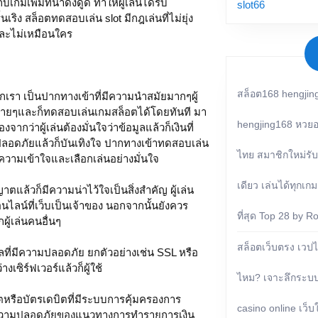
กมเพิ่มที่น่าดึงดูด ทำให้ผู้เล่นได้รับ
slot66
นเริง สล็อตทดสอบเล่น slot มีกฎเล่นที่ไม่ยุ่ง
และไม่เหมือนใคร
สล็อต168 hengjin
เรา เป็นปากทางเข้าที่มีความนำสมัยมากๆผู้
งง่ายๆและก็ทดสอบเล่นเกมสล็อตได้โดยทันที มา
hengjing168 หวยออ
กว่าผู้เล่นต้องมั่นใจว่าข้อมูลแล้วก็เงินที่
ี่ปลอดภัยแล้วก็บันเทิงใจ ปากทางเข้าทดสอบเล่น
ไทย สมาชิกใหม่รับ 
รู้ความเข้าใจและเลือกเล่นอย่างมั่นใจ
เดียว เล่นได้ทุกเ
าตแล้วก็มีความน่าไว้ใจเป็นสิ่งสำคัญ ผู้เล่น
ลน์ที่เว็บเป็นเจ้าของ นอกจากนั้นยังควร
ที่สุด Top 28 by R
ู้เล่นคนอื่นๆ
สล็อตเว็บตรง เวปไ
มูลที่มีความปลอดภัย ยกตัวอย่างเช่น SSL หรือ
เซิร์ฟเวอร์แล้วก็ผู้ใช้
ไหม? เจาะลึกระบบเก
ิตหรือบัตรเดบิตที่มีระบบการคุ้มครองการ
casino online เว็บ
ษาความปลอดภัยของแนวทางการทำรายการเงิน