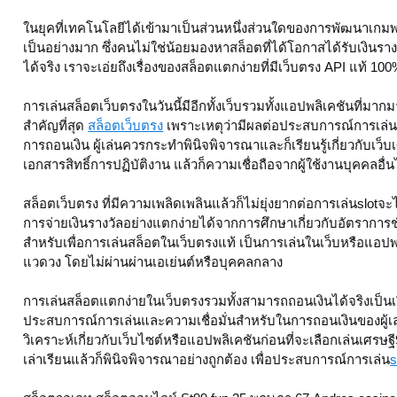
ในยุคที่เทคโนโลยีได้เข้ามาเป็นส่วนหนึ่งส่วนใดของการพัฒนาเกมพ
เป็นอย่างมาก ซึ่งคนไม่ใช่น้อยมองหาสล็อตที่ได้โอกาสได้รับเงินรา
ได้จริง เราจะเอ่ยถึงเรื่องของสล็อตแตกง่ายที่มีเว็บตรง API แท้ 1
การเล่นสล็อตเว็บตรงในวันนี้มีอีกทั้งเว็บรวมทั้งแอปพลิเคชันที่มากมา
สำคัญที่สุด
สล็อตเว็บตรง
เพราะเหตุว่ามีผลต่อประสบการณ์การเล่นแ
การถอนเงิน ผู้เล่นควรกระทำพินิจพิจารณาและก็เรียนรู้เกี่ยวกับเ
เอกสารสิทธิ์การปฏิบัติงาน แล้วก็ความเชื่อถือจากผู้ใช้งานบุคคลอื่น
สล็อตเว็บตรง ที่มีความเพลิดเพลินแล้วก็ไม่ยุ่งยากต่อการเล่นslotจ
การจ่ายเงินรางวัลอย่างแตกง่ายได้จากการศึกษาเกี่ยวกับอัตราการ
สำหรับเพื่อการเล่นสล็อตในเว็บตรงแท้ เป็นการเล่นในเว็บหรือแอปพลิเค
แวดวง โดยไม่ผ่านผ่านเอเย่นต์หรือบุคคลกลาง
การเล่นสล็อตแตกง่ายในเว็บตรงรวมทั้งสามารถถอนเงินได้จริงเป็นเรื่
ประสบการณ์การเล่นและความเชื่อมั่นสำหรับในการถอนเงินของผู้เ
วิเคราะห์เกี่ยวกับเว็บไซต์หรือแอปพลิเคชันก่อนที่จะเลือกเล่นเศรษ
เล่าเรียนแล้วก็พินิจพิจารณาอย่างถูกต้อง เพื่อประสบการณ์การเล่น
s