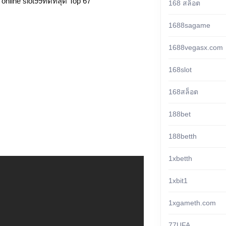
ne slot99ที่ดีที่สุด Top 67
168 สล็อต
1688sagame
1688vegasx.com
168slot
168สล็อต
188bet
188betth
1xbetth
1xbit1
1xgameth.com
77UFA