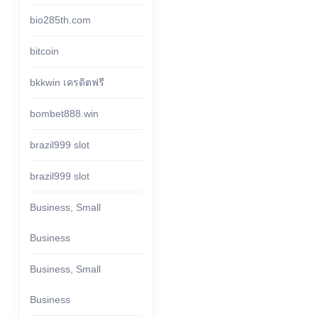
bio285th.com
bitcoin
bkkwin เครดิตฟรี
bombet888.win
brazil999 slot
brazil999 slot
Business, Small
Business
Business, Small
Business