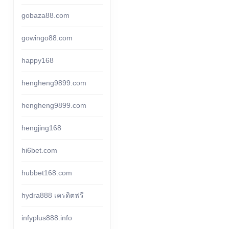
gobaza88.com
gowingo88.com
happy168
hengheng9899.com
hengheng9899.com
hengjing168
hi6bet.com
hubbet168.com
hydra888 เครดิตฟรี
infyplus888.info