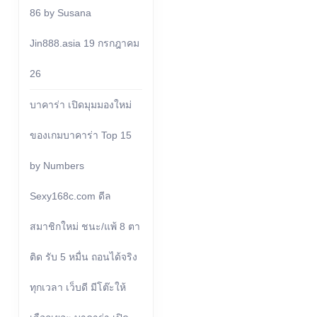
86 by Susana
Jin888.asia 19 กรกฎาคม
26
บาคาร่า เปิดมุมมองใหม่
ของเกมบาคาร่า Top 15
by Numbers
Sexy168c.com ดีล
สมาชิกใหม่ ชนะ/แพ้ 8 ตา
ติด รับ 5 หมื่น ถอนได้จริง
ทุกเวลา เว็บดี มีโต๊ะให้