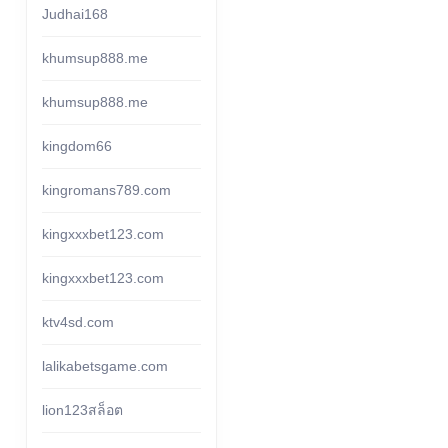
Judhai168
khumsup888.me
khumsup888.me
kingdom66
kingromans789.com
kingxxxbet123.com
kingxxxbet123.com
ktv4sd.com
lalikabetsgame.com
lion123สล็อต