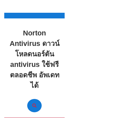
Skip
to
content
Norton
Skip
to
Antivirus ดาวน์
content
โหลดนอร์ตัน
antivirus ใช้ฟรี
ตลอดชีพ อัพเดท
ได้