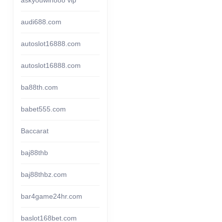
askyouwin888 vip
audi688.com
autoslot16888.com
autoslot16888.com
ba88th.com
babet555.com
Baccarat
baj88thb
baj88thbz.com
bar4game24hr.com
baslot168bet.com