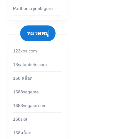
Parthenia jin55.guru
หมวดหมู่
123xos.com
13satanbets.com
168 สล็อต
1688sagame
1688vegasx.com
168slot
168สล็อต