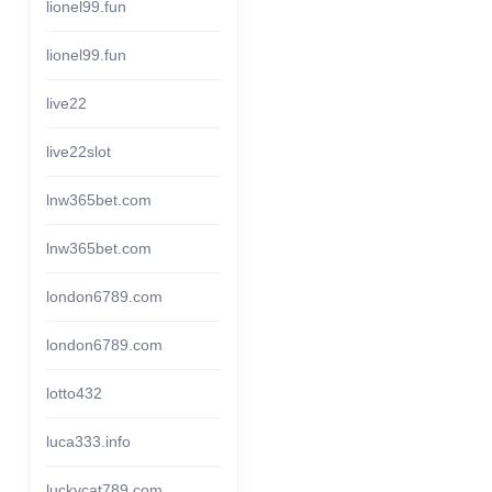
lionel99.fun
lionel99.fun
live22
live22slot
lnw365bet.com
lnw365bet.com
london6789.com
london6789.com
lotto432
luca333.info
luckycat789.com