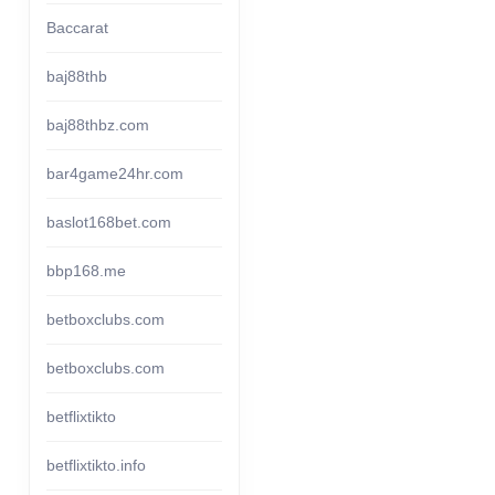
Baccarat
baj88thb
baj88thbz.com
bar4game24hr.com
baslot168bet.com
bbp168.me
betboxclubs.com
betboxclubs.com
betflixtikto
betflixtikto.info