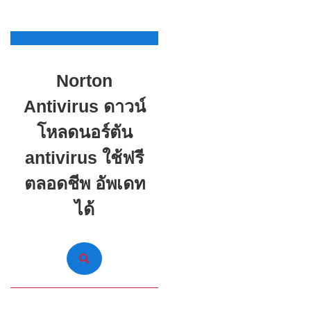
Skip
to
content
Norton
Skip
to
Antivirus ดาวน์
content
โหลดนอร์ตัน
antivirus ใช้ฟรี
ตลอดชีพ อัพเดท
ได้