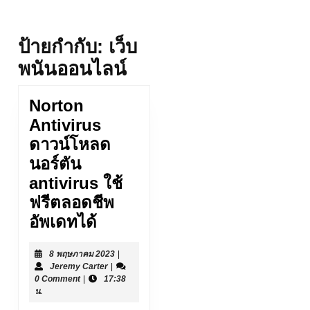
ป้ายกำกับ:
เว็บ
พนันออนไลน์
Norton
Antivirus
ดาวน์โหลด
นอร์ตัน
antivirus ใช้
ฟรีตลอดชีพ
Norton
อัพเดทได้
Antivirus
8
8 พฤษภาคม 2023
|
ดาวน์
Jeremy
พฤษภาคม
Jeremy Carter
|
โหลด
Carter
2023
0 Comment
|
17:38
น.
นอร์