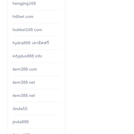
hengjing168
hi6bet.com
hubbet168.com
hydra888 เครดิตฟรี
infyplus888.info
item388.com
item388.net
item388.net
Jinda55
jinda888