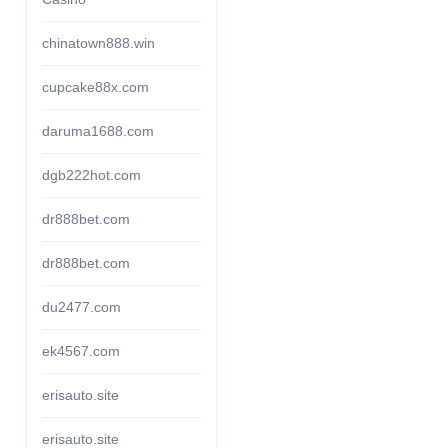
chinatown888.win
cupcake88x.com
daruma1688.com
dgb222hot.com
dr888bet.com
dr888bet.com
du2477.com
ek4567.com
erisauto.site
erisauto.site