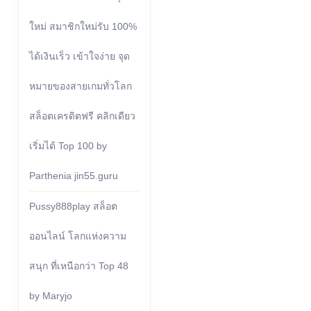
ใหม่ สมาชิกใหม่รับ 100%
ได้เงินเร็ว เข้าใจง่าย จุด
หมายของสายเกมทั่วโลก
สล็อตเครดิตฟรี คลิกเดียว
เริ่มได้ Top 100 by
Parthenia jin55.guru
Pussy888play สล็อต
ออนไลน์ โลกแห่งความ
สนุก ที่เหนือกว่า Top 48
by Maryjo