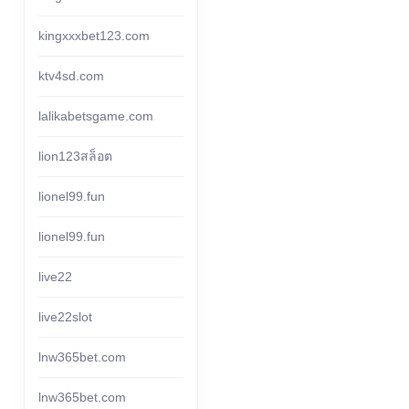
kingxxxbet123.com
ktv4sd.com
lalikabetsgame.com
lion123สล็อต
lionel99.fun
lionel99.fun
live22
live22slot
lnw365bet.com
lnw365bet.com