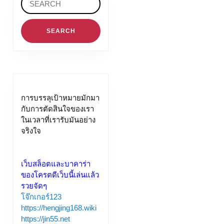
for:
การบรรลุเป้าหมายมักมา
กับการตัดสินใจของเรา
ในเวลาที่เรารับมันอย่าง
จริงใจ
เว็บสล็อตและบาคาร่า
ของโครตดีเว็บนี้เล่นแล้ว
รวยจัดๆ
โจ๊กเกอร์123
https://hengjing168.wiki
https://jin55.net