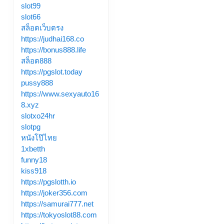
slot99
slot66
สล็อตเว็บตรง
https://judhai168.co
https://bonus888.life
สล็อต888
https://pgslot.today
pussy888
https://www.sexyauto16
8.xyz
slotxo24hr
slotpg
หนังโป๊ไทย
1xbetth
funny18
kiss918
https://pgslotth.io
https://joker356.com
https://samurai777.net
https://tokyoslot88.com