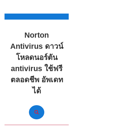
Skip
to
content
Norton
Skip
to
Antivirus ดาวน์
content
โหลดนอร์ตัน
antivirus ใช้ฟรี
ตลอดชีพ อัพเดท
ได้