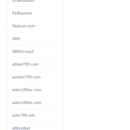
918kissauto
918kissme
9kpluss.com
ABA
ABAGroup2
abbet789.com
acebet789.com
aden168ss.com
aden168ss.com
adm789.info
allbestbet