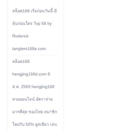
สล็อต168 เริ่มก่อนวันนี้ มี
ลุ้นก่อนใคร Top 58 by
Roderick
tangtem168e.com
สล็อต168
hengjing168d.com 8
ส.ค. 2569 hengjing168
หวยออนไลน์ อัตราจ่าย
มากที่สุด ของไทย สมาชิก
ใหม่รับ 50% ยูสเดียว เล่น