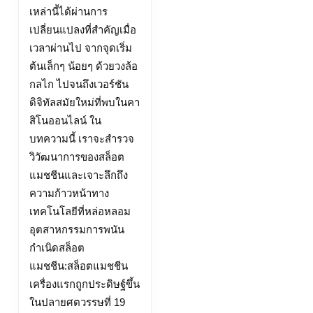
เหล่านี้ได้ผ่านการ
เปลี่ยนแปลงที่สำคัญเมื่อ
เวลาผ่านไป จากจุดเริ่ม
ต้นเล็กๆ น้อยๆ ด้วยวงล้อ
กลไก ไปจนถึงเวอร์ชัน
ดิจิทัลสมัยใหม่ที่พบในคา
สิโนออนไลน์ ใน
บทความนี้ เราจะสำรวจ
วิวัฒนาการของสล็อต
แมชชีนและเจาะลึกถึง
ความก้าวหน้าทาง
เทคโนโลยีที่หล่อหลอม
อุตสาหกรรมการพนัน
กำเนิดสล็อต
แมชชีน:สล็อตแมชชีน
เครื่องแรกถูกประดิษฐ์ขึ้น
ในปลายศตวรรษที่ 19