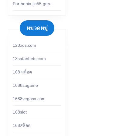
Parthenia jin55.guru
หมวดหมู่
123xos.com
13satanbets.com
168 สล็อต
1688sagame
1688vegasx.com
168slot
168สล็อต