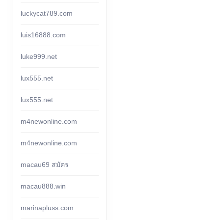
luckycat789.com
luis16888.com
luke999.net
lux555.net
lux555.net
m4newonline.com
m4newonline.com
macau69 สมัคร
macau888.win
marinapluss.com