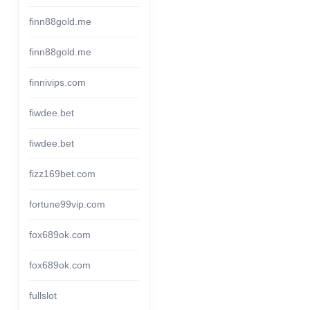
finn88gold.me
finn88gold.me
finnivips.com
fiwdee.bet
fiwdee.bet
fizz169bet.com
fortune99vip.com
fox689ok.com
fox689ok.com
fullslot