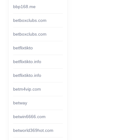
bbp168.me
betboxclubs.com
betboxclubs.com
betflixtikto
betflixtikto.info
betflixtikto.info
betm4vip.com
betway
betwin6666.com
betworld369hot.com