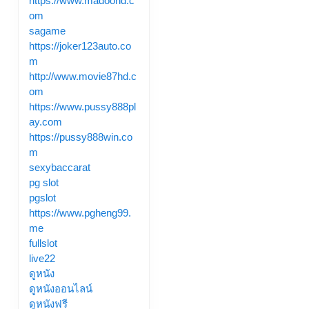
https://www.madoohd.c
om
sagame
https://joker123auto.co
m
http://www.movie87hd.c
om
https://www.pussy888pl
ay.com
https://pussy888win.co
m
sexybaccarat
pg slot
pgslot
https://www.pgheng99.
me
fullslot
live22
ดูหนัง
ดูหนังออนไลน์
ดูหนังฟรี