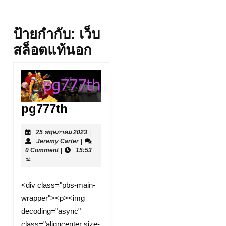
ป้ายกำกับ:
เว็บ
สล็อตแท้นอก
pg777th
pg777th
25
25 พฤษภาคม 2023
|
Jeremy
พฤษภาคม
Jeremy Carter
|
Carter
2023
0 Comment
|
15:53
น.
<div class="pbs-main-
wrapper"><p><img
decoding="async"
class="aligncenter size-