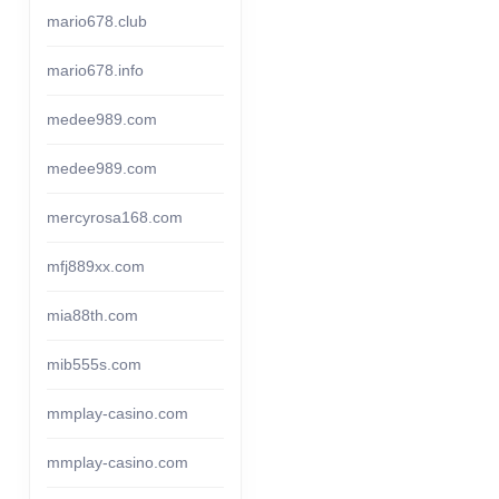
mario678.club
mario678.info
medee989.com
medee989.com
mercyrosa168.com
mfj889xx.com
mia88th.com
mib555s.com
mmplay-casino.com
mmplay-casino.com