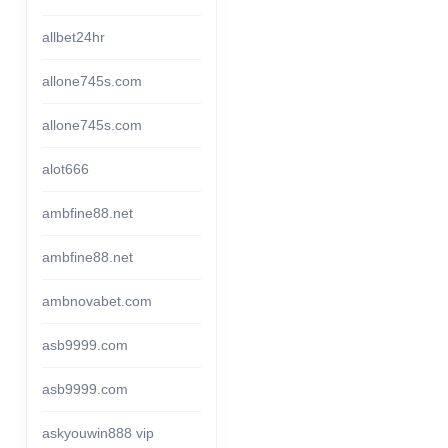
allbet24hr
allone745s.com
allone745s.com
alot666
ambfine88.net
ambfine88.net
ambnovabet.com
asb9999.com
asb9999.com
askyouwin888 vip