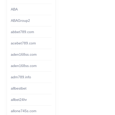
ABA
ABAGroup2
abbet789.com
acebet789.com
aden168ss.com
aden168ss.com
adm789.info
allbestbet
allbet24hr
allone745s.com