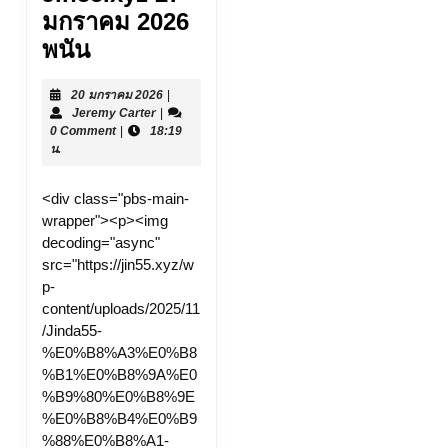
มกราคม 2026
เว็บ
พนัน
แม่
20
20 มกราคม 2026
|
สล็อต
Jeremy
มกราคม
Jeremy Carter
|
เว็บ
Carter
2026
0 Comment
|
18:19
น.
ใหญ่
สล็อต
<div class="pbs-main-
สาย
wrapper"><p><img
ทุน
decoding="async"
src="https://jin55.xyz/w
น้อย
p-
ต้อง
content/uploads/2025/11
รู้
/Jinda55-
ทริค
%E0%B8%A3%E0%B8
%B1%E0%B8%9A%E0
นี้
%B9%80%E0%B8%9E
เครดิต
%E0%B8%B4%E0%B9
ฟรี
%88%E0%B8%A1-