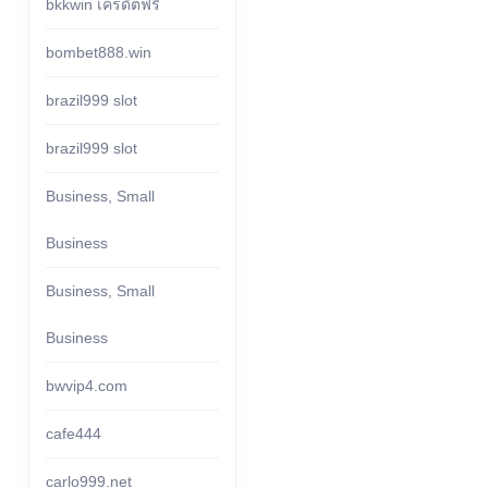
bkkwin เครดิตฟรี
bombet888.win
brazil999 slot
brazil999 slot
Business, Small
Business
Business, Small
Business
bwvip4.com
cafe444
carlo999.net