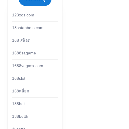
123xos.com
13satanbets.com
168 สล็อต
1688sagame
1688vegasx.com
168slot
168สล็อต
188bet
188betth
1xbetth