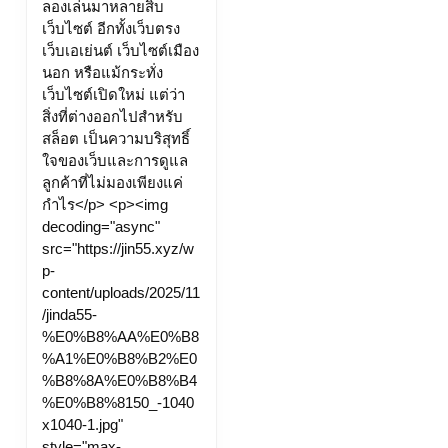
ลองเล่นมาหลายสิบ
เว็บไซต์ อีกทั้งเว็บตรง
เว็บเอเย่นต์ เว็บไซต์เมือง
นอก หรือแม้กระทั่ง
เว็บไซต์เปิดใหม่ แต่ว่า
สิ่งที่ต่างออกไปสำหรับ
สล็อต เป็นความบริสุทธิ์
ใจของเว็บและการดูแล
ลูกค้าที่ไม่มองเพียงแค่
กำไร</p> <p><img
decoding="async"
src="https://jin55.xyz/w
p-
content/uploads/2025/11
/jinda55-
%E0%B8%AA%E0%B8
%A1%E0%B8%B2%E0
%B8%8A%E0%B8%B4
%E0%B8%8150_-1040
x1040-1.jpg"
style="max-