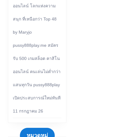
ออนไลน์ โลกแห่งความ
สนุก ที่เหนือกว่า Top 48
by Maryjo
pussy888play.me สมัคร
รับ 500 เกมสล็อต คาสิโน
ออนไลน์ คนเล่นไม่ต่ำกว่า
แสนทุกวัน pussy888play
เปิดประสบการณ์ใหม่ทันที
11 กรกฎาคม 26
หมวดหมู่