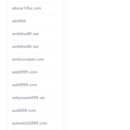
allone745s.com
alot666
ambfine88.net
ambfine88.net
ambnovabet.com
asb9999.com
asb9999.com
askyouwin888 vip
audi688.com
autoslot16888.com