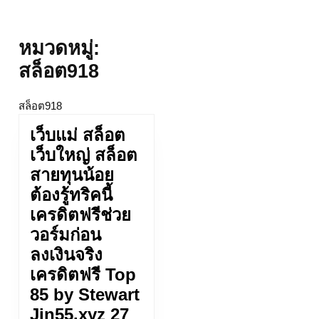
หมวดหมู่:
สล็อต918
สล็อต918
เว็บแม่ สล็อต
เว็บใหญ่ สล็อต
สายทุนน้อย
ต้องรู้ทริคนี้
เครดิตฟรีช่วย
วอร์มก่อน
ลงเงินจริง
เครดิตฟรี Top
85 by Stewart
Jin55.xyz 27