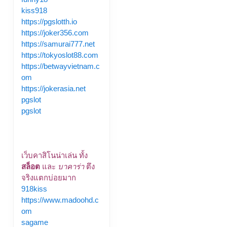
kiss918
https://pgslotth.io
https://joker356.com
https://samurai777.net
https://tokyoslot88.com
https://betwayvietnam.c
om
https://jokerasia.net
pgslot
pgslot
เว็บคาสิโนน่าเล่น ทั้ง
สล็อต
และ
บาคาร่า
ตึง
จริงแตกบ่อยมาก
918kiss
https://www.madoohd.c
om
sagame