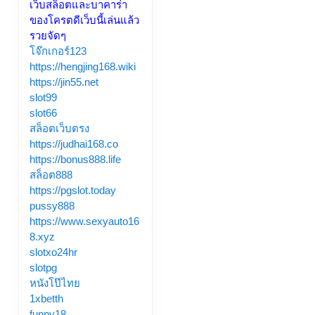
เว็บสล็อตและบาคาร่า
ของโครตดีเว็บนี้เล่นแล้ว
รวยจัดๆ
โจ๊กเกอร์123
https://hengjing168.wiki
https://jin55.net
slot99
slot66
สล็อตเว็บตรง
https://judhai168.co
https://bonus888.life
สล็อต888
https://pgslot.today
pussy888
https://www.sexyauto16
8.xyz
slotxo24hr
slotpg
หนังโป๊ไทย
1xbetth
funny18