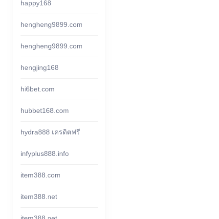
happy168
hengheng9899.com
hengheng9899.com
hengjing168
hi6bet.com
hubbet168.com
hydra888 เครดิตฟรี
infyplus888.info
item388.com
item388.net
item388.net