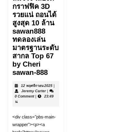
กราฟฟิค 3D
รวยแน่ ถอนได้
สูงสุด 10 ล้าน
sawan888
ทดลองเล่น
มาตรฐานระดับ
สากล Top 67
by Cheri
Sawan888
sawan-888
เครดิต
12
12 พฤศจิกายน 2025
|
ฟรี
Jeremy
พฤศจิกายน
Jeremy Carter
|
3
Carter
2025
0 Comment
|
23:49
น.
NOV
25
<div class="pbs-main-
sawan888
wrapper"><p><a
ทดลอง