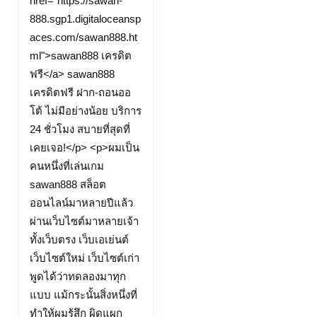
href="https://sawan-
เล่น
888.sgp1.digitaloceansp
เกม
aces.com/sawan888.ht
สล็อต
ml">sawan888 เครดิต
แตก
ฟรี</a> sawan888
ง่าย
เครดิตฟรี ฝาก-ถอนออ
จ่าย
โต้ ไม่มีอย่างน้อย บริการ
24 ชั่วโมง สบายที่สุดที่
ทุก
เคยเจอ!</p> <p>ผมเป็น
ยอด
คนหนึ่งที่เล่นเกม
กล่อง
sawan888 สล็อต
สุ่ม
ออนไลน์มาหลายปีแล้ว
ลุ้น
ผ่านเว็บไซต์มาหลายเจ้า
รางวัล
ทั้งเว็บตรง เว็บเอเย่นต์
ฟรี
เว็บไซต์ใหม่ เว็บไซต์เก่า
สมจริง
พูดได้ว่าทดลองมาทุก
เสียง
แบบ แม้กระนั้นสิ่งหนึ่งที่
ดี
ทำให้ผมรู้สึก ผิดแผก