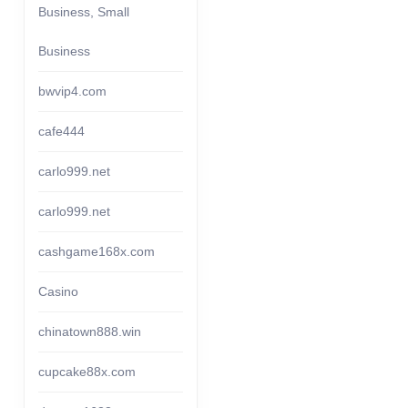
Business, Small
Business
bwvip4.com
cafe444
carlo999.net
carlo999.net
cashgame168x.com
Casino
chinatown888.win
cupcake88x.com