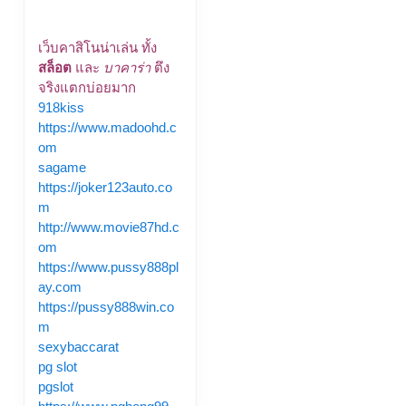
เว็บคาสิโนน่าเล่น ทั้ง
สล็อต
และ
บาคาร่า
ตึง
จริงแตกบ่อยมาก
918kiss
https://www.madoohd.c
om
sagame
https://joker123auto.co
m
http://www.movie87hd.c
om
https://www.pussy888pl
ay.com
https://pussy888win.co
m
sexybaccarat
pg slot
pgslot