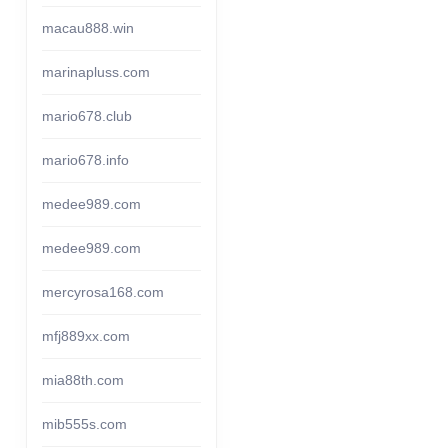
macau888.win
marinapluss.com
mario678.club
mario678.info
medee989.com
medee989.com
mercyrosa168.com
mfj889xx.com
mia88th.com
mib555s.com