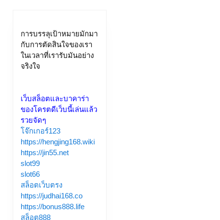
Top
67
การบรรลุเป้าหมายมักมา
by
กับการตัดสินใจของเรา
Cheri
ในเวลาที่เรารับมันอย่าง
sawan-
จริงใจ
888
เว็บสล็อตและบาคาร่า
ของโครตดีเว็บนี้เล่นแล้ว
รวยจัดๆ
โจ๊กเกอร์123
https://hengjing168.wiki
https://jin55.net
slot99
slot66
สล็อตเว็บตรง
https://judhai168.co
https://bonus888.life
สล็อต888