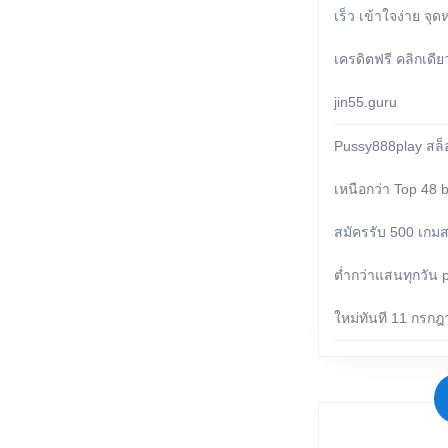
เร็ว เข้าใจง่าย จ
เครดิตฟรี คลิกเดีย
jin55.guru
Pussy888play สล็
เหนือกว่า Top 48
สมัครรับ 500 เกม
ต่ำกว่าแสนทุกวัน
ใหม่ทันที 11 กรก