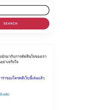
ยมักมากับการตัดสินใจของเรา
นอย่างจริงใจ
ร่าของโครตดีเว็บนี้เล่นแล้ว
8.wiki