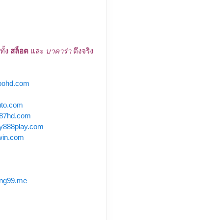
ทั้ง
สล็อต
และ
บาคาร่า
ตึงจริง
oohd.com
uto.com
e87hd.com
sy888play.com
win.com
eng99.me