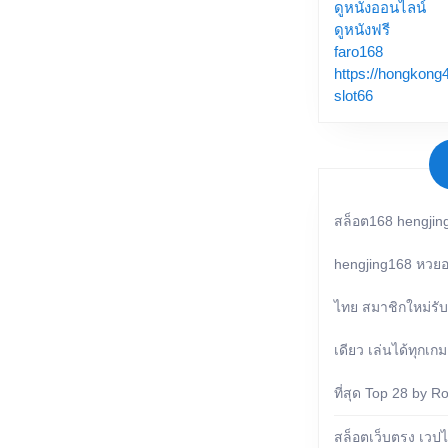
ดูหนังออนไลน์
ดูหนังฟรี
faro168
https://hongkong
slot66
สล็อต168 hengjin
hengjing168 หวยออ
ไทย สมาชิกใหม่รับ 
เดียว เล่นได้ทุกเ
ที่สุด Top 28 by R
สล็อตเว็บตรง เวปไ