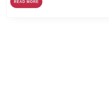
READ
READ MORE
สล็อต
MORE
ค่าย
ดัง
แตก
บ่อย
ไม่มี
ขั้น
ต่ำ
ทุก
ค่าย
เล่น
ง่าย