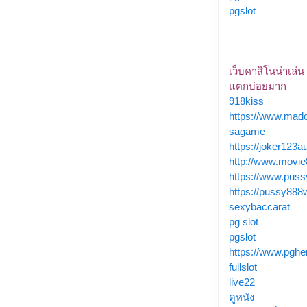
pgslot
เว็บคาสิโนน่าเล่น 
แตกบ่อยมาก
918kiss
https://www.mad
sagame
https://joker123a
http://www.movi
https://www.pus
https://pussy888
sexybaccarat
pg slot
pgslot
https://www.pgh
fullslot
live22
ดูหนัง