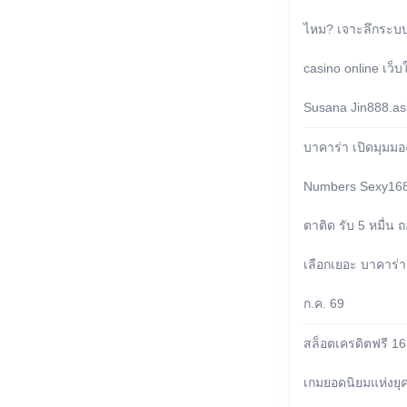
ไหม? เจาะลึกระบบเก
casino online เว็บ
Susana Jin888.as
บาคาร่า เปิดมุมม
Numbers Sexy168c
ตาติด รับ 5 หมื่น ถ
เลือกเยอะ บาคาร่า
ก.ค. 69
สล็อตเครดิตฟรี 16
เกมยอดนิยมแห่งยุค