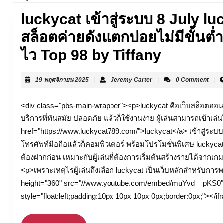
luckycat เข้าสู่ระบบ 8 July lu
สล็อตค่ายดังแตกบ่อยไม่มีขั้นต่ำ
luckycat
ไว Top 98 by Tiffany
เข้า
19
Jeremy
19 พฤศจิกายน 2025
|
Jeremy Carter
|
0 Comment
|
สู่
พฤศจิกายน
Carter
2025
ระบบ
<div class="pbs-main-wrapper"><p>luckycat คือเว็บสล็อตออนไ
บริการที่ทันสมัย ปลอดภัย แล้วก็ใช้งานง่าย ผู้เล่นสามารถเข้าเล่น
8
href="https://www.luckycat789.com/">luckycat</a> เข้าสู่ระบบ ท
July
โทรศัพท์มือถือแล้วก็คอมพิวเตอร์ พร้อมโปรโมชั่นพิเศษ luckyca
ต้องฝากก่อน เหมาะกับผู้เล่นที่ต้องการเริ่มต้นสร้างรายได้จากเก
luckycat
<p>เพราะเหตุไรผู้เล่นถึงเลือก luckycat เป็นเว็บหลักสำหรับกา
เข้า
height="360" src="//www.youtube.com/embed/muYvd__pKS0" f
สู่
style="float:left;padding:10px 10px 10px 0px;border:0px;"></i
ระบบ