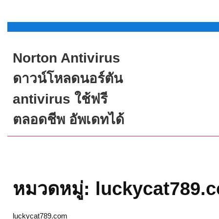
Skip
to
content
Norton Antivirus
Skip
to
ดาวน์โหลดนอร์ตัน
content
antivirus ใช้ฟรี
ตลอดชีพ อัพเดทได้
หมวดหมู่:
luckycat789.
luckycat789.com