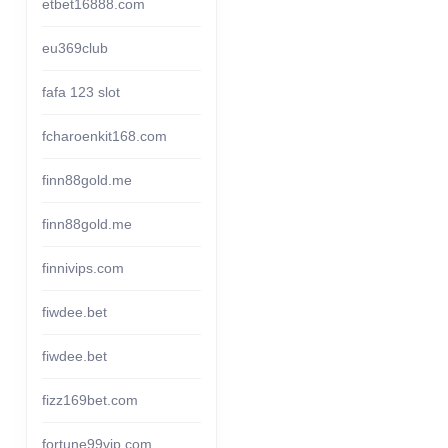
etbet16888.com
eu369club
fafa 123 slot
fcharoenkit168.com
finn88gold.me
finn88gold.me
finnivips.com
fiwdee.bet
fiwdee.bet
fizz169bet.com
fortune99vip.com