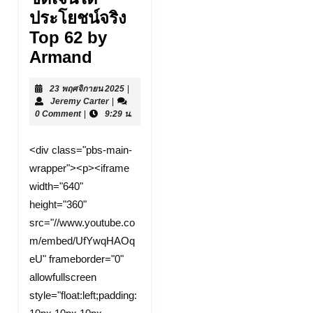
ประโยชน์จริง
Top 62 by
allone745
Armand
เครดิต
23
23 พฤศจิกายน 2025
|
ฟรี
Jeremy
พฤศจิกายน
Jeremy Carter
|
25
Carter
2025
0 Comment
|
9:29 น.
ตุลาคม
<div class="pbs-main-
allone745
wrapper"><p><iframe
สมัคร
width="640"
แคมเปญ
height="360"
คุ้ม
src="//www.youtube.co
ค่า
m/embed/UfYwqHAOq
รอ
eU" frameborder="0"
อยู่
allowfullscreen
บ่อยๆ
style="float:left;padding:
รับ