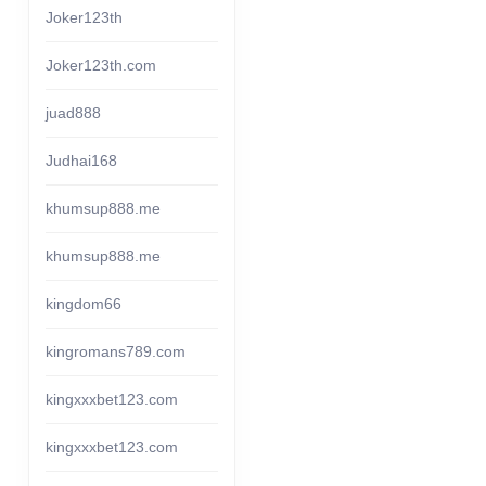
Joker123th
Joker123th.com
juad888
Judhai168
khumsup888.me
khumsup888.me
kingdom66
kingromans789.com
kingxxxbet123.com
kingxxxbet123.com