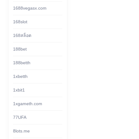
1688vegasx.com
168slot
168สล็อต
188bet
188betth
1xbetth
1xbit1
1xgameth.com
77UFA
8lots.me