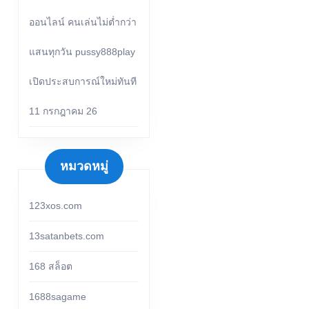
ออนไลน์ คนเล่นไม่ต่ำกว่า
แสนทุกวัน pussy888play
เปิดประสบการณ์ใหม่ทันที
11 กรกฎาคม 26
หมวดหมู่
123xos.com
13satanbets.com
168 สล็อต
1688sagame