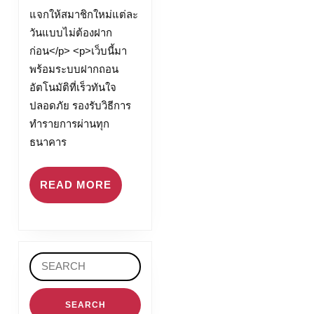
แจกให้สมาชิกใหม่แต่ละ
วันแบบไม่ต้องฝาก
ก่อน</p> <p>เว็บนี้มา
พร้อมระบบฝากถอน
อัตโนมัติที่เร็วทันใจ
ปลอดภัย รองรับวิธีการ
ทำรายการผ่านทุก
ธนาคาร
READ
READ MORE
MORE
Search
for: