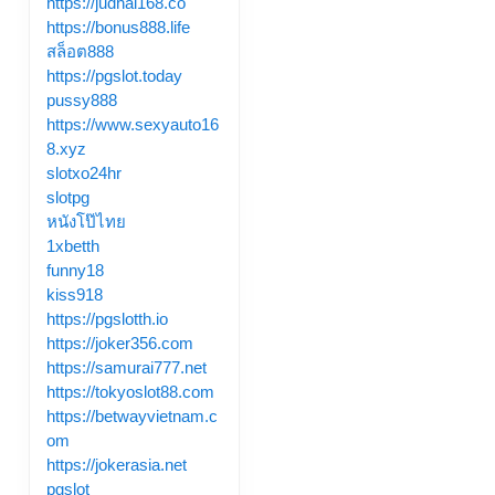
https://judhai168.co
https://bonus888.life
สล็อต888
https://pgslot.today
pussy888
https://www.sexyauto16
8.xyz
slotxo24hr
slotpg
หนังโป๊ไทย
1xbetth
funny18
kiss918
https://pgslotth.io
https://joker356.com
https://samurai777.net
https://tokyoslot88.com
https://betwayvietnam.c
om
https://jokerasia.net
pgslot