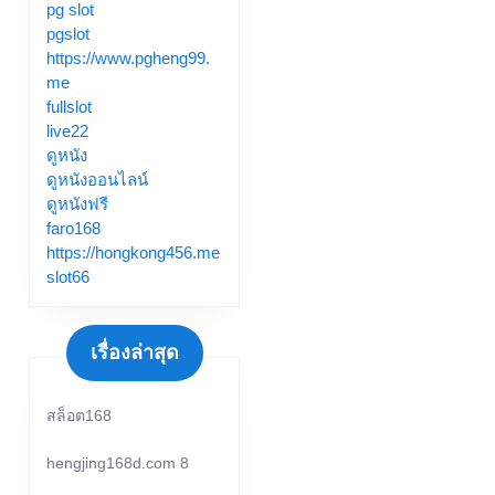
pg slot
pgslot
https://www.pgheng99.
me
fullslot
live22
ดูหนัง
ดูหนังออนไลน์
ดูหนังฟรี
faro168
https://hongkong456.me
slot66
เรื่องล่าสุด
สล็อต168
hengjing168d.com 8