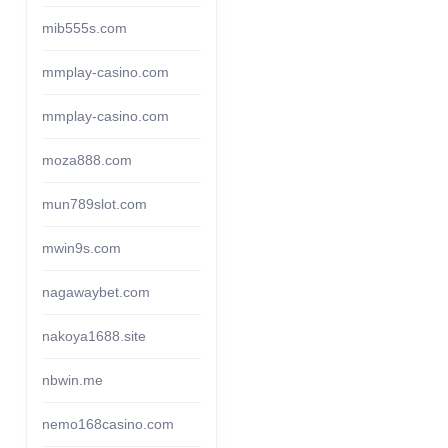
mib555s.com
mmplay-casino.com
mmplay-casino.com
moza888.com
mun789slot.com
mwin9s.com
nagawaybet.com
nakoya1688.site
nbwin.me
nemo168casino.com