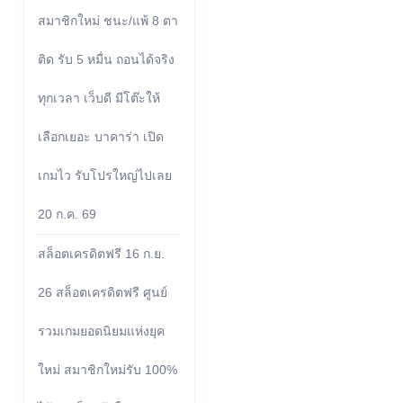
สมาชิกใหม่ ชนะ/แพ้ 8 ตา
ติด รับ 5 หมื่น ถอนได้จริง
ทุกเวลา เว็บดี มีโต๊ะให้
เลือกเยอะ บาคาร่า เปิด
เกมไว รับโปรใหญ่ไปเลย
20 ก.ค. 69
สล็อตเครดิตฟรี 16 ก.ย.
26 สล็อตเครดิตฟรี ศูนย์
รวมเกมยอดนิยมแห่งยุค
ใหม่ สมาชิกใหม่รับ 100%