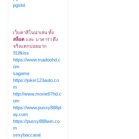
pgslot
เว็บคาสิโนน่าเล่น ทั้ง
สล็อต
และ
บาคาร่า
ตึง
จริงแตกบ่อยมาก
918kiss
https://www.madoohd.c
om
sagame
https://joker123auto.co
m
http://www.movie87hd.c
om
https://www.pussy888pl
ay.com
https://pussy888win.co
m
sexybaccarat