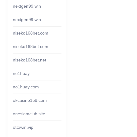
nextgen99.win
nextgen99.win
niseko168bet.com
niseko168bet.com
niseko168bet.net
no1huay
no1huay.com
okcasino159.com
onesiamclub.site
ottowin.vip