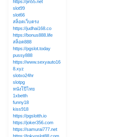
https://jin55.net
slot99
slot66
สล็อตเว็บตรง
https://judhai168.co
https://bonus888.life
สล็อต888
https://pgslot.today
pussy888
https://www.sexyauto16
8.xyz
slotxo24hr
slotpg
หนังโป๊ไทย
1xbetth
funny18
kiss918
https://pgslotth.io
https://joker356.com
https://samurai777.net
https://tokyoslot88.com