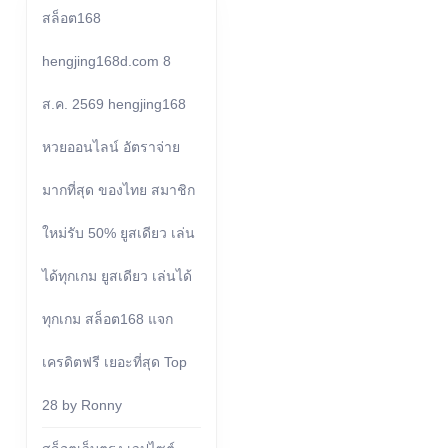
สล็อต168
hengjing168d.com 8
ส.ค. 2569 hengjing168
หวยออนไลน์ อัตราจ่าย
มากที่สุด ของไทย สมาชิก
ใหม่รับ 50% ยูสเดียว เล่น
ได้ทุกเกม ยูสเดียว เล่นได้
ทุกเกม สล็อต168 แจก
เครดิตฟรี เยอะที่สุด Top
28 by Ronny