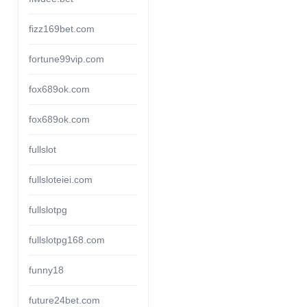
fizz169bet.com
fortune99vip.com
fox689ok.com
fox689ok.com
fullslot
fullsloteiei.com
fullslotpg
fullslotpg168.com
funny18
future24bet.com