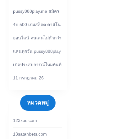
pussy888play.me สมัคร
รับ 500 เกมสล็อต คาสิโน
ออนไลน์ คนเล่นไม่ต่ำกว่า
แสนทุกวัน pussy888play
เปิดประสบการณ์ใหม่ทันที
11 กรกฎาคม 26
หมวดหมู่
123xos.com
13satanbets.com