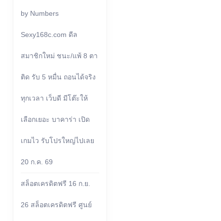
by Numbers
Sexy168c.com ดีล
สมาชิกใหม่ ชนะ/แพ้ 8 ตา
ติด รับ 5 หมื่น ถอนได้จริง
ทุกเวลา เว็บดี มีโต๊ะให้
เลือกเยอะ บาคาร่า เปิด
เกมไว รับโปรใหญ่ไปเลย
20 ก.ค. 69
สล็อตเครดิตฟรี 16 ก.ย.
26 สล็อตเครดิตฟรี ศูนย์