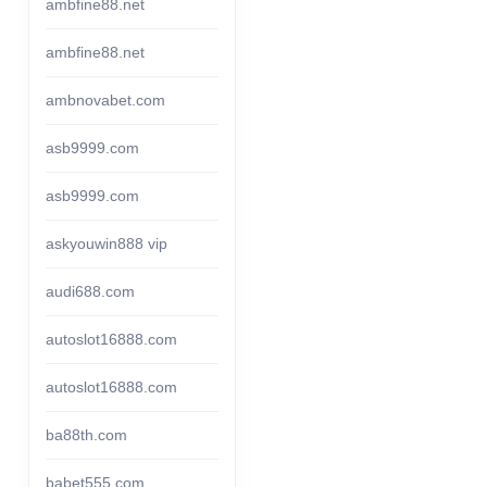
ambfine88.net
ambfine88.net
ambnovabet.com
asb9999.com
asb9999.com
askyouwin888 vip
audi688.com
autoslot16888.com
autoslot16888.com
ba88th.com
babet555.com