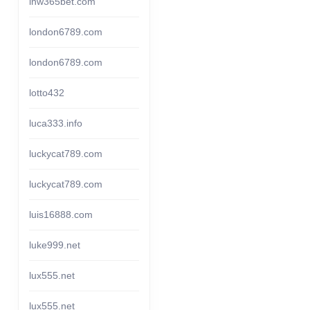
lnw365bet.com
london6789.com
london6789.com
lotto432
luca333.info
luckycat789.com
luckycat789.com
luis16888.com
luke999.net
lux555.net
lux555.net