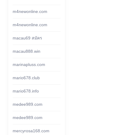
m4newonline.com
m4newonline.com
macau69 สมัคร
macau888.win
marinapluss.com
mario678.club
mario678.info
medee989.com
medee989.com
mercyrosa168.com