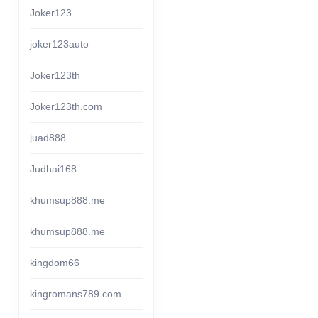
Joker123
joker123auto
Joker123th
Joker123th.com
juad888
Judhai168
khumsup888.me
khumsup888.me
kingdom66
kingromans789.com