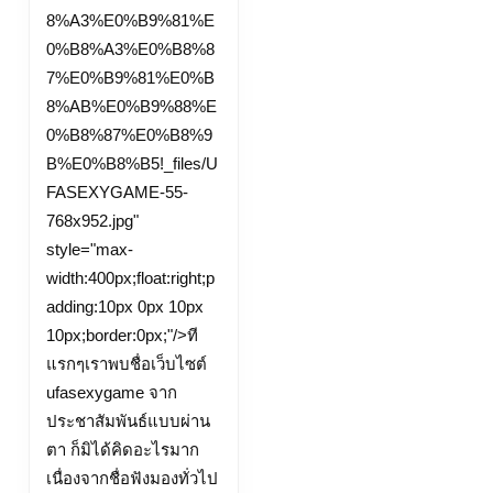
ร่า
8%A3%E0%B9%81%E
แทง
0%B8%A3%E0%B8%8
7%E0%B9%81%E0%B
บอล
8%AB%E0%B9%88%E
จบ
0%B8%87%E0%B8%9
ครบ
B%E0%B8%B5!_files/U
ทุก
FASEXYGAME-55-
บริการ
768x952.jpg"
November
style="max-
2568
width:400px;float:right;p
adding:10px 0px 10px
10px;border:0px;"/>ที
แรกๆเราพบชื่อเว็บไซต์
ufasexygame จาก
ประชาสัมพันธ์แบบผ่าน
ตา ก็มิได้คิดอะไรมาก
เนื่องจากชื่อฟังมองทั่วไป