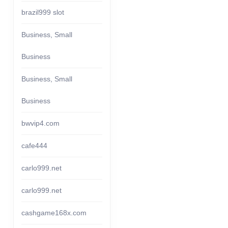
brazil999 slot
Business, Small
Business
Business, Small
Business
bwvip4.com
cafe444
carlo999.net
carlo999.net
cashgame168x.com