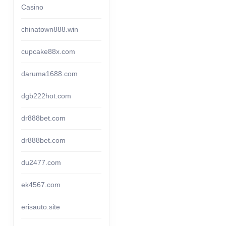
Casino
chinatown888.win
cupcake88x.com
daruma1688.com
dgb222hot.com
dr888bet.com
dr888bet.com
du2477.com
ek4567.com
erisauto.site