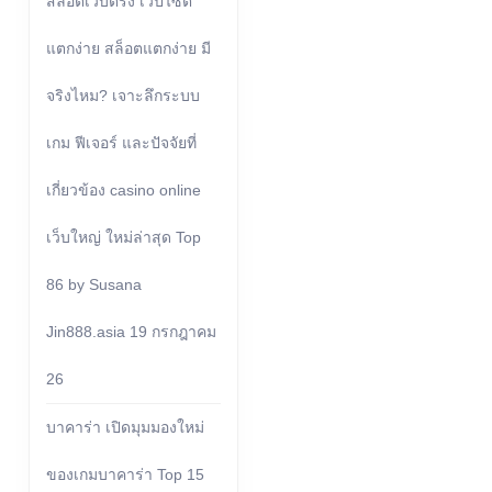
สล็อตเว็บตรง เวปไซต์
แตกง่าย สล็อตแตกง่าย มี
จริงไหม? เจาะลึกระบบ
เกม ฟีเจอร์ และปัจจัยที่
เกี่ยวข้อง casino online
เว็บใหญ่ ใหม่ล่าสุด Top
86 by Susana
Jin888.asia 19 กรกฎาคม
26
บาคาร่า เปิดมุมมองใหม่
ของเกมบาคาร่า Top 15