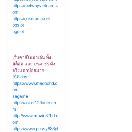
https://betwayvietnam.c
om
https://jokerasia.net
pgslot
pgslot
เว็บคาสิโนน่าเล่น ทั้ง
สล็อต
และ
บาคาร่า
ตึง
จริงแตกบ่อยมาก
918kiss
https://www.madoohd.c
om
sagame
https://joker123auto.co
m
http://www.movie87hd.c
om
https://www.pussy888pl