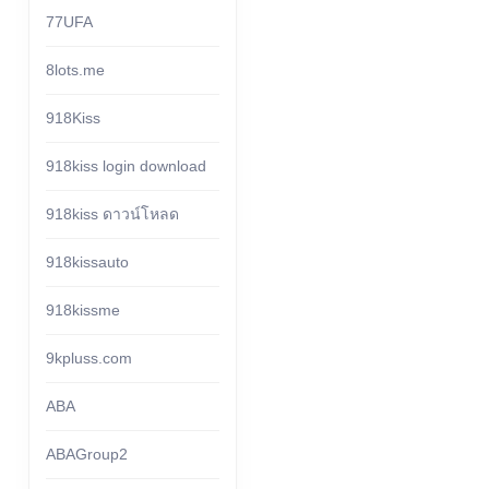
77UFA
8lots.me
918Kiss
918kiss login download
918kiss ดาวน์โหลด
918kissauto
918kissme
9kpluss.com
ABA
ABAGroup2