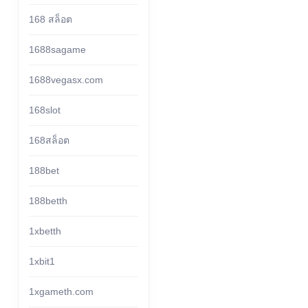
168 สล็อต
1688sagame
1688vegasx.com
168slot
168สล็อต
188bet
188betth
1xbetth
1xbit1
1xgameth.com