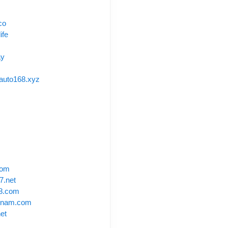
co
ife
ay
auto168.xyz
com
7.net
88.com
etnam.com
net