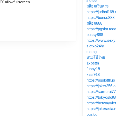
slot66
" allowfullscreen
เกม
สล็อตเว็บตรง
https://judhai168.
น่า
https://bonus888.l
เล่น
สล็อต888
https://pgslot.tod
ประจำ
pussy888
https://www.sexy
วัน
slotxo24hr
พร้อม
slotpg
หนังโป๊ไทย
แสดง
1xbetth
สถิติ
funny18
kiss918
เล่น
https://pgslotth.io
https://joker356.
แนว
https://samurai77
ไหนAIจะ
https://tokyoslot
https://betwayvi
ช่วย
https://jokerasia.
pgslot