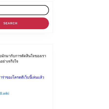
ยมักมากับการตัดสินใจของเรา
นอย่างจริงใจ
ร่าของโครตดีเว็บนี้เล่นแล้ว
8.wiki