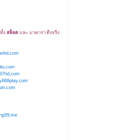
ทั้ง
สล็อต
และ
บาคาร่า
ตึงจริง
oohd.com
uto.com
e87hd.com
sy888play.com
win.com
eng99.me