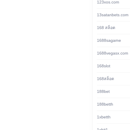
123xos.com
13satanbets.com
168 สล็อต
1688sagame
1688vegasx.com
168slot
168สล็อต
188bet
188betth
1xbetth
1xbit1