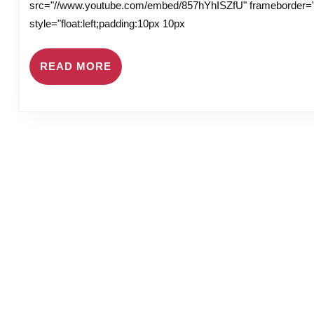
src="//www.youtube.com/embed/857hYhISZfU" frameborder="0
style="float:left;padding:10px 10px
READ
READ MORE
MORE