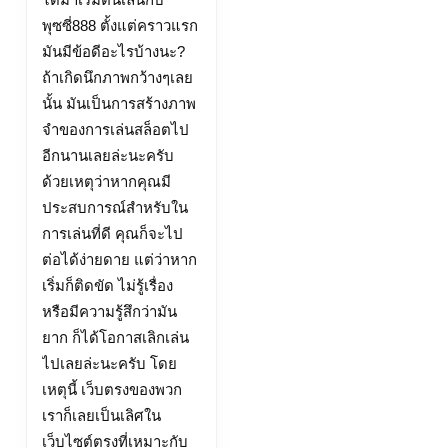
บงงๆ
พุซซี่888 ตั้งแต่คราวแรก
เว็บ
มันมีข้อดีอะไรบ้างนะ?
ตรง
ถ้าเกิดนึกภาพกว้างๆเลย
Pussy888play.win
นั้น มันเป็นการสร้างภาพ
ทดลอง
จำของการเล่นสล็อตไป
เล่น
อีกนานเลยล่ะนะครับ
Top
ด้วยเหตุว่าหากคุณมี
6
ประสบการณ์สำหรับใน
by
การเล่นที่ดี คุณก็จะไป
Arlie
ต่อได้ง่ายดาย แต่ว่าหาก
7
เริ่มก็ติดขัด ไม่รู้เรื่อง
webแจก
หรือมีความรู้สึกว่ามัน
ยาก ก็ได้โอกาสเลิกเล่น
หนัก
ไปเลยล่ะนะครับ โดย
March
เหตุนี้ เว็บตรงของพวก
2569
เราก็เลยเป็นเลิศใน
เว็บไซต์ตรงที่เหมาะกับ