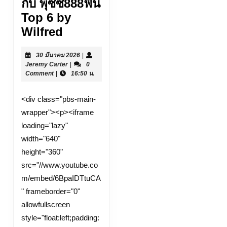
กับ พุซซี่888ฟัน
Top 6 by
Pussy888
Wilfred
pussy888fun.shop
30
30 มีนาคม 2026
|
3
Jeremy
มีนาคม
Jeremy Carter
|
0
เม.ย.
Carter
2026
Comment
|
16:50 น.
2569
<div class="pbs-main-
pussy888
wrapper"><p><iframe
มี
loading="lazy"
บริการ
width="640"
ครบ
height="360"
สล็อต
src="//www.youtube.co
บา
m/embed/6BpaIDTtuCA
คา
" frameborder="0"
ร่า
allowfullscreen
น้ำ
style="float:left;padding: