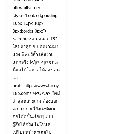
ห้าม
allowfullscreen
พลาด
style="float:left;padding:
เล่น
10px 10px 10px
วัน
0px;border:0px;">
นี้
</iframe>เกมสล็อต PG
มี
ใหม่ล่าสุด อัปเดตเกมมา
แรง ฟีพบร์ล้ำ เล่นง่าย
ลุ้น
แตกจริง !</p> <p>ขณะ
กำไร
นี้ผมได้โอกาสได้ลองเล่น
ทุก
<a
ตา
href="https://www.funny
ใหม่
18b.com/">PG</a> ใหม่
ล่าสุด
ล่าสุดหลายเกม ต้องบอก
Top
เลยว่าค่ายนี้ยังคงพัฒนา
59
ต่อได้ดีขึ้นเรื่อยๆแบบ
by
รู้สึกได้จริง ไม่ใช่แค่
Jina
เปลี่ยนหน้าตาเกมไป