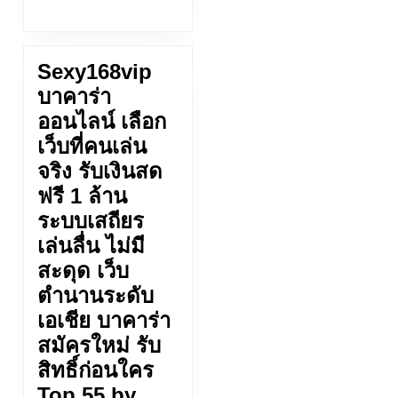
Sexy168vip
บาคาร่า
ออนไลน์ เลือก
เว็บที่คนเล่น
จริง รับเงินสด
ฟรี 1 ล้าน
ระบบเสถียร
เล่นลื่น ไม่มี
สะดุด เว็บ
ตำนานระดับ
เอเชีย บาคาร่า
สมัครใหม่ รับ
สิทธิ์ก่อนใคร
Top 55 by