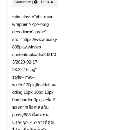
ออนไลน์
Carter
2026
Comment
|
12:34 น.
pussy888play
<div class="pbs-main-
สล็อต
wrapper"><p><img
เว็บ
decoding="async"
นี้
src="https://www.pussy
แตก
888play.win/wp-
โคตร
content/uploads/2021/0
บ่อย
3/2023-02-17-
เล่น
23.22.16.jpg"
เพลิน
style="max-
ไม่รู้
width:420px;float:left;pa
ตัว
dding:10px 10px 10px
กำไร
0px;border:0px;"/>ข้อดี
ก็
ของการเลือกเล่นกับ
มา
pussy888 ตั้งแต่หน
แรก</p> <p>การที่คุณ
แบ
ได้มาเริ่มต้นเล่นกับ