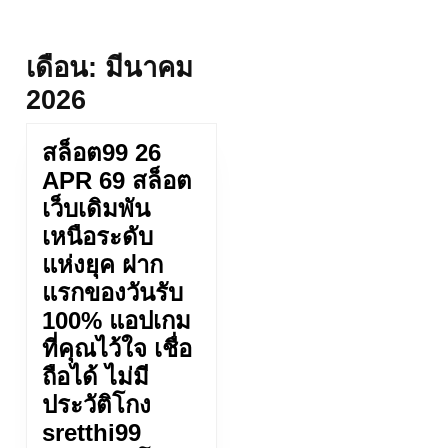
เดือน:
มีนาคม
2026
สล็อต99 26
APR 69 สล็อต
เว็บเดิมพัน
เหนือระดับ
แห่งยุค ฝาก
แรกของวันรับ
100% แอปเกม
ที่คุณไว้ใจ เชื่อ
ถือได้ ไม่มี
ประวัติโกง
sretthi99