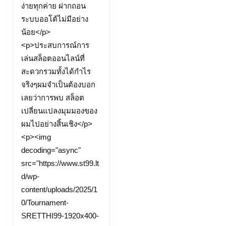
ประวัติ
ง่ายทุกค่าย ฝากถอน
โกง
ระบบออโต้ไม่มีอย่าง
sretthi99
น้อย</p>
<p>ประสบการณ์การ
สมัคร
เล่นสล็อตออนไลน์ที่
รับ
สะดวกรวมทั้งได้กำไร
โบนัส
จริงๆผมจำเป็นต้องบอก
สุด
เลยว่าการพบ สล็อต
พิเศษ
เปลี่ยนแปลงมุมมองของ
Top
ผมไปอย่างสิ้นเชิง</p>
42
<p><img
by
decoding="async"
Gregorio
src="https://www.st99.lt
St99.ltd
d/wp-
content/uploads/2025/1
0/Tournament-
SRETTHI99-1920x400-