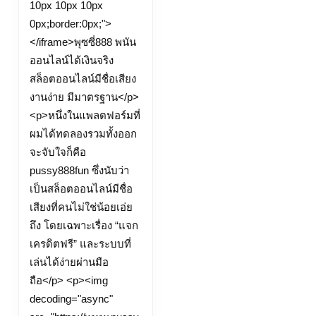
เต้า
10px 10px 10px
ปู
0px;border:0px;">
ปลา
</iframe>พุซซี่888 พนัน
สมาชิก
ออนไลน์ได้เงินจริง
สล็อตออนไลน์มีชื่อเสียง
ใหม่
งานง่าย มีมาตรฐาน</p>
รับ
<p>หนึ่งในแพลตฟอร์มที่
100%
ผมได้ทดลองรวมทั้งออก
ฝาก
จะจับใจก็คือ
ถอน
pussy888fun ซึ่งนับว่า
เร็ว
เป็นสล็อตออนไลน์มีชื่อ
ทันใจ
เสียงที่คนไม่ใช่น้อยเอ่ย
เดิม
ถึง โดยเฉพาะเรื่อง “แจก
พัน
เครดิตฟรี” และระบบที่
เหนือ
เล่นได้ง่ายผ่านมือ
ระดับ
ถือ</p> <p><img
พรี
decoding="async"