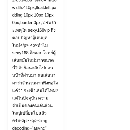
1
width:410px;float:left;pa
ล้าน
dding:10px 10px 10px
ระบบ
0px;border:0px;"/>เพรา
เสถียร
ะเหตุใด sexy168vip ถึง
ตอบปัญหาผู้เล่นยุค
เล่น
ใหม่</p> <p>ทำไม
ลื่น
sexy168 ถึงตอบโจทย์ผู้
ไม่มี
เล่นสมัยใหม่มากขนาด
สะดุด
นี้? ถ้าย้อนกลับไปก่อน
เว็บ
หน้าที่ผ่านมา คนเล่นบา
ตำนาน
คาร่าจำนวนมากพึงพอใจ
ระดับ
แค่ว่า จะเข้าเล่นได้ไหม?
เอเชีย
แต่ในปัจจุบัน ความ
บา
จำเป็นของคนเล่นส่วน
คา
ใหญ่เปลี่ยนไปแล้ว
ร่า
ครับ</p> <p><img
สมัคร
decoding="async"