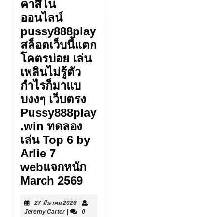
คาสิโน
ออนไลน์
pussy888play
สล็อตเว็บนี้แตก
โคตรบ่อย เล่น
เพลินไม่รู้ตัว
กำไรก็มาแบ
บงงๆ เว็บตรง
Pussy888play
.win ทดลอง
เล่น Top 6 by
Arlie 7
webแจกหนัก
คา
March 2569
สิ
27
27 มีนาคม 2026
|
โน
Jeremy
มีนาคม
Jeremy Carter
|
0