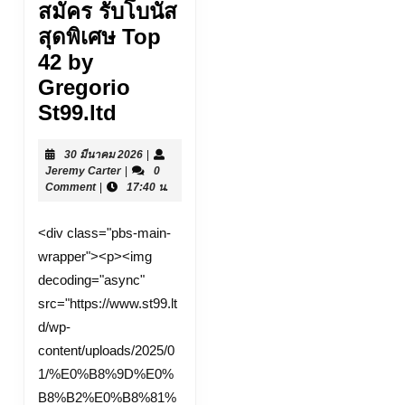
สมัคร รับโบนัส
สุดพิเศษ Top
42 by
Gregorio
สล็อต99
St99.ltd
26
30
30 มีนาคม 2026
|
APR
Jeremy
มีนาคม
Jeremy Carter
|
0
69
Carter
2026
Comment
|
17:40 น.
สล็อต
<div class="pbs-main-
เว็บ
wrapper"><p><img
เดิม
decoding="async"
พัน
src="https://www.st99.lt
เหนือ
d/wp-
ระดับ
content/uploads/2025/0
แห่ง
1/%E0%B8%9D%E0%
ยุค
B8%B2%E0%B8%81%