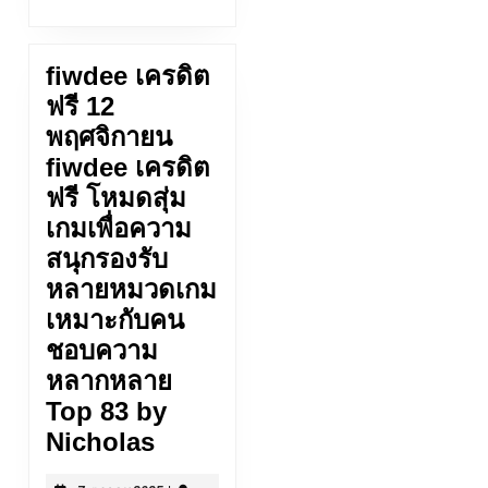
fiwdee เครดิต
ฟรี 12
พฤศจิกายน
fiwdee เครดิต
ฟรี โหมดสุ่ม
เกมเพื่อความ
สนุกรองรับ
หลายหมวดเกม
เหมาะกับคน
ชอบความ
หลากหลาย
Top 83 by
fiwdee
Nicholas
เครดิต