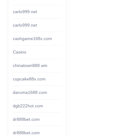
carlo999.net
carlo999.net
cashgame168x.com
Casino
chinatown888.win
cupcake88x.com
daruma1688.com
dgb222hot.com
dr888bet.com
dr888bet.com