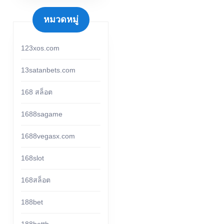
หมวดหมู่
123xos.com
13satanbets.com
168 สล็อต
1688sagame
1688vegasx.com
168slot
168สล็อต
188bet
188betth