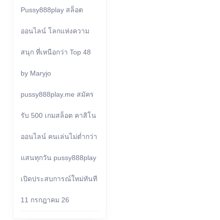
Pussy888play สล็อต
ออนไลน์ โลกแห่งความ
สนุก ที่เหนือกว่า Top 48
by Maryjo
pussy888play.me สมัคร
รับ 500 เกมสล็อต คาสิโน
ออนไลน์ คนเล่นไม่ต่ำกว่า
แสนทุกวัน pussy888play
เปิดประสบการณ์ใหม่ทันที
11 กรกฎาคม 26