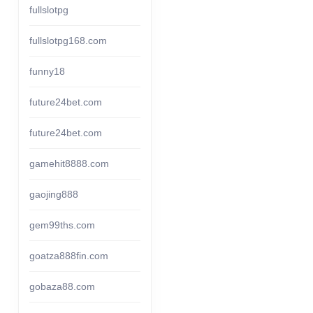
fullslotpg
fullslotpg168.com
funny18
future24bet.com
future24bet.com
gamehit8888.com
gaojing888
gem99ths.com
goatza888fin.com
gobaza88.com