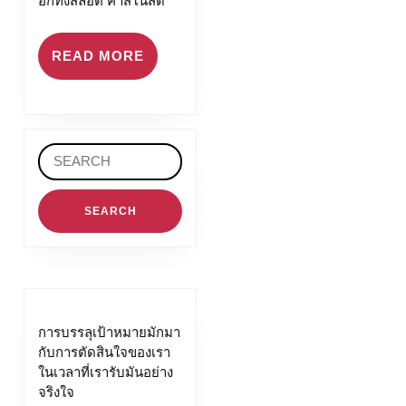
อีกทั้งสล็อต คาสิโนสด
READ
READ MORE
MORE
Search
for:
การบรรลุเป้าหมายมักมา
กับการตัดสินใจของเรา
ในเวลาที่เรารับมันอย่าง
จริงใจ