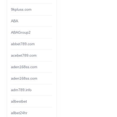
9kpluss.com
ABA
ABAGroup2
abbet789.com
acebet789.com
aden168ss.com
aden168ss.com
adm789.info
allbestbet
allbet24hr