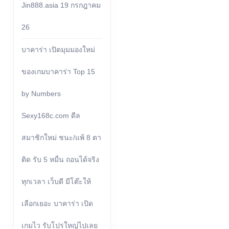
Jin888.asia 19 กรกฎาคม
26
บาคาร่า เปิดมุมมองใหม่
ของเกมบาคาร่า Top 15
by Numbers
Sexy168c.com ดีล
สมาชิกใหม่ ชนะ/แพ้ 8 ตา
ติด รับ 5 หมื่น ถอนได้จริง
ทุกเวลา เว็บดี มีโต๊ะให้
เลือกเยอะ บาคาร่า เปิด
เกมไว รับโปรใหญ่ไปเลย