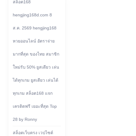
สล็อต168
hengjing168d.com 8
ส.ค. 2569 hengjing168
หวยออนไลน์ อัตราจ่าย
มากที่สุด ของไทย สมาชิก
ใหม่รับ 50% ยูสเดียว เล่น
ได้ทุกเกม ยูสเดียว เล่นได้
ทุกเกม สล็อต168 แจก
เครดิตฟรี เยอะที่สุด Top
28 by Ronny
สล็อตเว็บตรง เวปไซต์