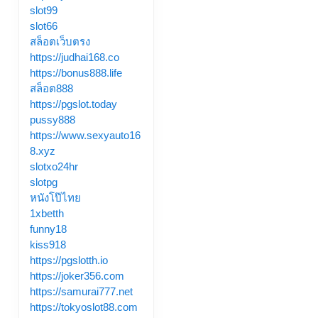
slot99
slot66
สล็อตเว็บตรง
https://judhai168.co
https://bonus888.life
สล็อต888
https://pgslot.today
pussy888
https://www.sexyauto16
8.xyz
slotxo24hr
slotpg
หนังโป๊ไทย
1xbetth
funny18
kiss918
https://pgslotth.io
https://joker356.com
https://samurai777.net
https://tokyoslot88.com