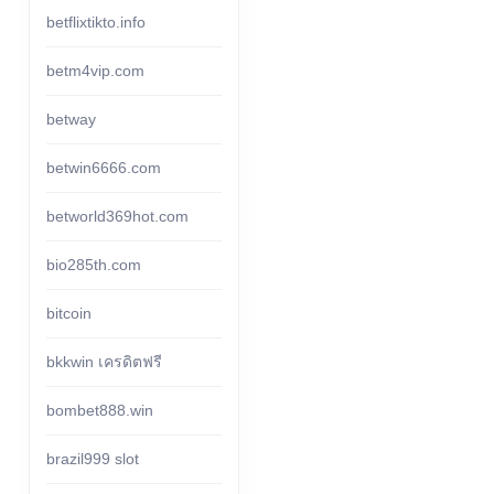
betflixtikto.info
betm4vip.com
betway
betwin6666.com
betworld369hot.com
bio285th.com
bitcoin
bkkwin เครดิตฟรี
bombet888.win
brazil999 slot