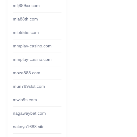
mfj889xx.com
mia88th.com
mib555s.com
mmplay-casino.com
mmplay-casino.com
moza888.com
mun789slot.com
mwin9s.com
nagawaybet.com
nakoya1688.site