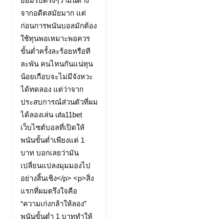
ยอมรับตรงๆว่ามันต่าง
มัน
จากอดีตสมัยมาก แต่
แจก
ก่อนการพนันบอลมักต้อง
ค่า
ใช้ทุนพอเหมาะพอควร
คอม
ขั้นต่ำครั้งละร้อยหรือที
0.7%
ละพัน คนไหนกันแน่ทุน
อัตรา
น้อยเกือบจะไม่มีจังหวะ
ได้ทดลอง แต่ว่าจาก
ต่อ
ประสบการณ์ส่วนตัวที่ผม
รอง
ได้ลองเล่น ufa11bet
ยุติธรรม
เว็บไซต์บอลที่เปิดให้
ส
พนันขั้นต่ำเพียงแต่ 1
เต็ป
บาท บอกเลยว่ามัน
เดียว
เปลี่ยนแปลงมุมมองไป
จบ
อย่างสิ้นเชิง</p> <p>สิ่ง
ใน
แรกที่ผมตรึงใจคือ
หน้า
“ความเก่งกล้าให้ลอง”
เดียว
พนันขั้นต่ำ 1 บาททำให้