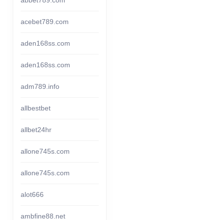
acebet789.com
aden168ss.com
aden168ss.com
adm789.info
allbestbet
allbet24hr
allone745s.com
allone745s.com
alot666
ambfine88.net