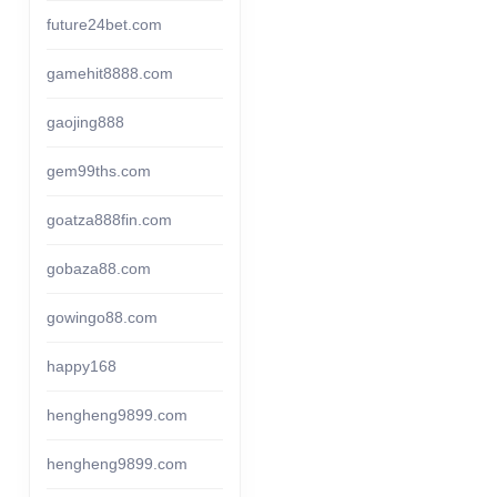
future24bet.com
gamehit8888.com
gaojing888
gem99ths.com
goatza888fin.com
gobaza88.com
gowingo88.com
happy168
hengheng9899.com
hengheng9899.com