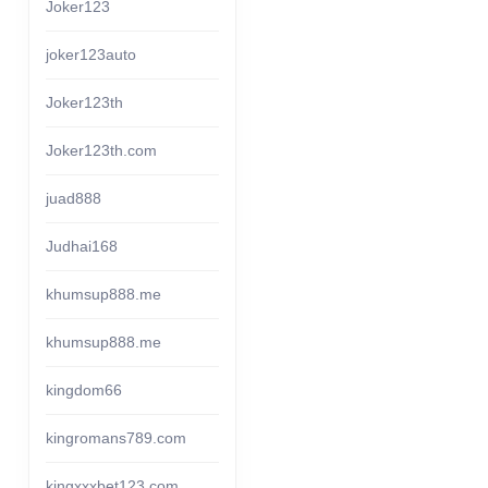
Joker123
joker123auto
Joker123th
Joker123th.com
juad888
Judhai168
khumsup888.me
khumsup888.me
kingdom66
kingromans789.com
kingxxxbet123.com