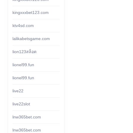
kingxxxbet123.com
ktv4sd.com
lalikabetsgame.com
lion123สล็อต
lionel99.fun
lionel99.fun
live22
live22slot
lnw365bet.com
lnw365bet.com