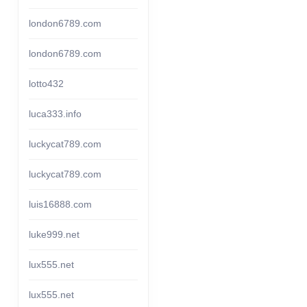
london6789.com
london6789.com
lotto432
luca333.info
luckycat789.com
luckycat789.com
luis16888.com
luke999.net
lux555.net
lux555.net