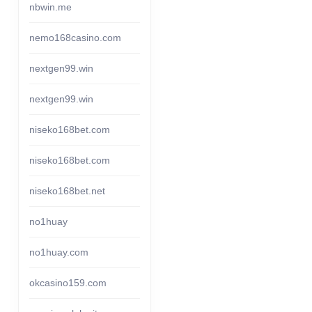
nbwin.me
nemo168casino.com
nextgen99.win
nextgen99.win
niseko168bet.com
niseko168bet.com
niseko168bet.net
no1huay
no1huay.com
okcasino159.com