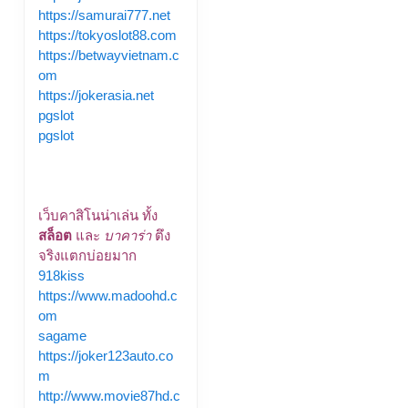
https://samurai777.net
https://tokyoslot88.com
https://betwayvietnam.c
om
https://jokerasia.net
pgslot
pgslot
เว็บคาสิโนน่าเล่น ทั้ง
สล็อต
และ
บาคาร่า
ตึง
จริงแตกบ่อยมาก
918kiss
https://www.madoohd.c
om
sagame
https://joker123auto.co
m
http://www.movie87hd.c