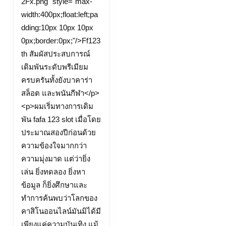
2Fx.png" style="max-
จริง
width:400px;float:left;pa
เพื่อ
dding:10px 10px 10px
คน
0px;border:0px;"/>Ff123
ไทย
th สัมผัสประสบการณ์
คน
เดิมพันระดับพรีเมียม
รัก
ครบครันทั้งยังบาคาร่า
ปั่น
สล็อต และพนันกีฬา</p>
<p>ผมเริ่มทางการเดิม
ห้าม
พัน fafa 123 slot เมื่อโดย
พลาด
ประมาณสองปีก่อนด้วย
คัด
ความข้องใจมากกว่า
เฉพาะ
ความมุ่งมาด แต่ว่ายิ่ง
เกม
เล่น ยิ่งทดลอง ยิ่งหา
เด็ดๆ
ข้อมูล ก็ยิ่งศึกษาและ
มี
ทำการค้นพบว่าโลกของ
เกม
คาสิโนออนไลน์มันมิได้มี
ให้
เพียงแค่ความบันเทิง แม้