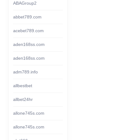
ABAGroup2
abbet789.com
acebet789.com
aden168ss.com
aden168ss.com
adm789.info
allbestbet
allbet24hr
allone745s.com
allone745s.com