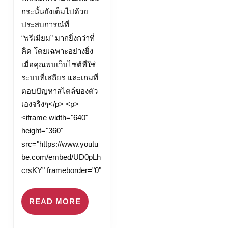
เลือก
กระนั้นยังเต็มไปด้วย
กว่า
ประสบการณ์ที่
4,000
“พรีเมียม” มากยิ่งกว่าที่
เกม
คิด โดยเฉพาะอย่างยิ่ง
เมื่อคุณพบเว็บไซต์ที่ใช่
ff123th
ระบบที่เสถียร และเกมที่
สมัคร
ตอบปัญหาสไตล์ของตัว
ก่อน
เองจริงๆ</p> <p>
เป็น
<iframe width="640"
หัว
height="360"
แถว
src="https://www.youtu
ก่อน
be.com/embed/UD0pLh
Top
crsKY" frameborder="0"
53
by
READ
READ MORE
Marilynn
MORE