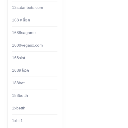
13satanbets.com
168 สล็อต
1688sagame
1688vegasx.com
168slot
168สล็อต
188bet
188betth
1xbetth
1xbit1