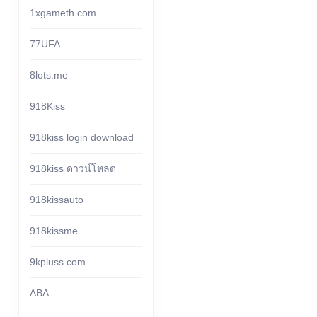
1xgameth.com
77UFA
8lots.me
918Kiss
918kiss login download
918kiss ดาวน์โหลด
918kissauto
918kissme
9kpluss.com
ABA