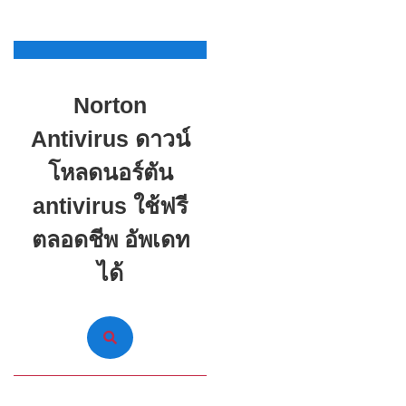
Skip
to
content
Norton
Skip
to
Antivirus ดาวน์
content
โหลดนอร์ตัน
antivirus ใช้ฟรี
ตลอดชีพ อัพเดท
ได้