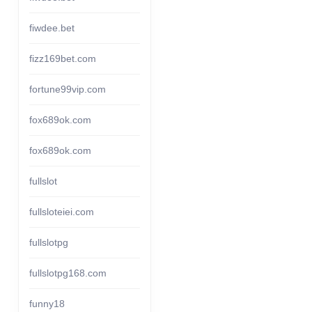
fiwdee.bet
fizz169bet.com
fortune99vip.com
fox689ok.com
fox689ok.com
fullslot
fullsloteiei.com
fullslotpg
fullslotpg168.com
funny18