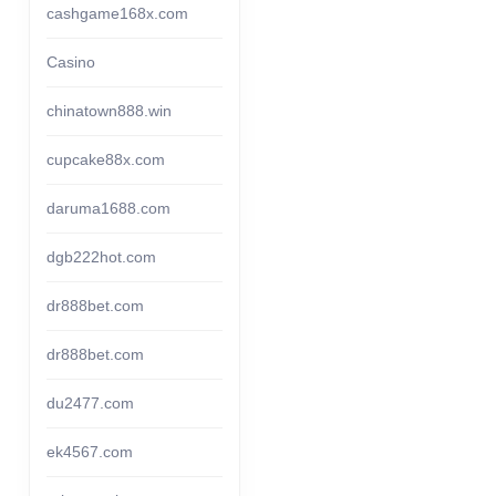
cashgame168x.com
Casino
chinatown888.win
cupcake88x.com
daruma1688.com
dgb222hot.com
dr888bet.com
dr888bet.com
du2477.com
ek4567.com