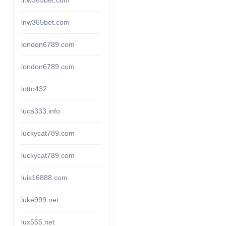
lnw365bet.com
london6789.com
london6789.com
lotto432
luca333.info
luckycat789.com
luckycat789.com
luis16888.com
luke999.net
lux555.net