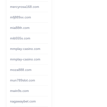
mercyrosa168.com
mfj889xx.com
mia88th.com
mib555s.com
mmplay-casino.com
mmplay-casino.com
moza888.com
mun789slot.com
mwin9s.com
nagawaybet.com