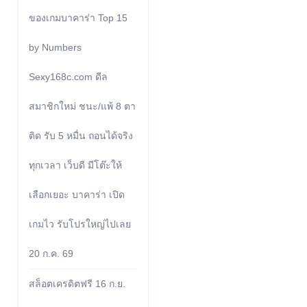
ของเกมบาคาร่า Top 15
by Numbers
Sexy168c.com ดีล
สมาชิกใหม่ ชนะ/แพ้ 8 ตา
ติด รับ 5 หมื่น ถอนได้จริง
ทุกเวลา เว็บดี มีโต๊ะให้
เลือกเยอะ บาคาร่า เปิด
เกมไว รับโปรใหญ่ไปเลย
20 ก.ค. 69
สล็อตเครดิตฟรี 16 ก.ย.