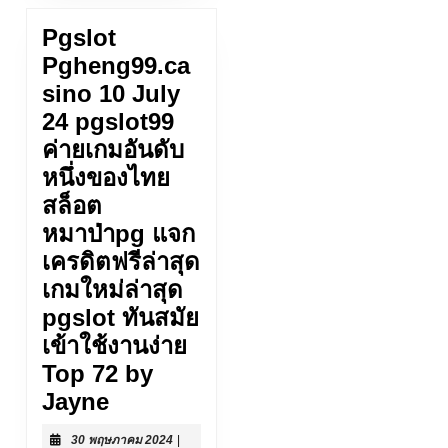
pgslot
Pgslot
เครดิต
Pgheng99.ca
ฟรี
sino 10 July
Top
24 pgslot99
47
ค่ายเกมอันดับ
by
หนึ่งของไทย
Mitch
สล็อต
pg
หมาป่าpg แจก
slot
เครดิตฟรีล่าสุด
funny18.biz
เกมใหม่ล่าสุด
2
pgslot ทันสมัย
เข้าใช้งานง่าย
Top 72 by
Pgslot
Jayne
Pgheng99.casino
30
30 พฤษภาคม 2024
|