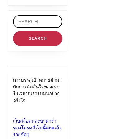
ล่าสุด
สล็อต
Search
ยิง
for:
ปลา
หวย
กีฬา
ป๊อก
เด้ง
บา
การบรรลุเป้าหมายมักมา
คา
กับการตัดสินใจของเรา
ร่า
ในเวลาที่เรารับมันอย่าง
จริงใจ
pgslot
ถอน
ได้
เว็บสล็อตและบาคาร่า
ไม่
ของโครตดีเว็บนี้เล่นแล้ว
รวยจัดๆ
อั้น