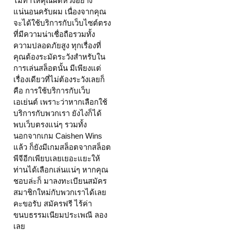
ไม่ทำให้คุณผิดหวังอย่าง
แน่นอนครับผม เนื่องจากคุณ
จะได้ใช้บริการกับเว็บไซต์ตรง
ที่มีความน่าเชื่อถือรวมทั้ง
ความปลอดภัยสูง ทุกเรื่องที่
คุณต้องระมัดระวังสำหรับใน
การเล่นสล็อตนั้น มีเพียงแต่
เรื่องเดียวที่ไม่ต้องระวังเลยก็
คือ การใช้บริการกับเว็บ
เอเย่นต์ เพราะว่าหากเลือกใช้
บริการกับพวกเรา ยังไงก็ได้
พบเว็บตรงแน่ๆ รวมทั้ง
นอกจากเกม Caishen Wins
แล้ว ก็ยังมีเกมสล็อตจากสล็อต
พีจีอีกเพียบเลยเยอะแยะให้
ท่านได้เลือกเล่นแน่ๆ หากคุณ
ชอบล่ะก็ มาลงทะเบียนสมัคร
สมาชิกใหม่กับพวกเราได้เลย
คะขอรับ สมัครฟรี ไร้ค่า
ขนบธรรมเนียมประเพณี ลอง
เลย