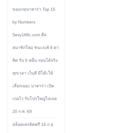
ของเกมบาคาร่า Top 15
by Numbers
Sexy168c.com ดีล
สมาชิกใหม่ ชนะ/แพ้ 8 ตา
ติด รับ 5 หมื่น ถอนได้จริง
ทุกเวลา เว็บดี มีโต๊ะให้
เลือกเยอะ บาคาร่า เปิด
เกมไว รับโปรใหญ่ไปเลย
20 ก.ค. 69
สล็อตเครดิตฟรี 16 ก.ย.