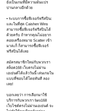
ยังเป็นเกมที่มีความผันแปร
ปานกลางอีกด้วย
• ระบบการซื้อฟีเจอร์ฟรีสปิน:
และในที่สุด Caishen Wins
สามารถซื้อฟีเจอร์ฟรีสปินได้
ด้วยครับ ถ้าหากคุณไม่อยาก
คอยเครื่องหมาย Scatter เข้า
มาล่ะก็ ก็สามารถซื้อฟีเจอร์
ฟรีสปินได้เลย
สมัครสมาชิกใหม่กับพวกเรา
สล็อต168 เว็บตรงไม่ผ่าน
เอเย่นต์ได้แล้ววันนี้ เล่นเกมใน
แบบที่ชอบได้โดยทันที ลอง
เลย!
บอกเลยว่า การเลือกมาใช้
บริการกับพวกเรา faro168
เว็บไซต์ตรงไม่ผ่านเอเย่นต์ จะ