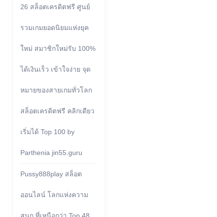
26 สล็อตเครดิตฟรี ศูนย์
รวมเกมยอดนิยมแห่งยุค
ใหม่ สมาชิกใหม่รับ 100%
ได้เงินเร็ว เข้าใจง่าย จุด
หมายของสายเกมทั่วโลก
สล็อตเครดิตฟรี คลิกเดียว
เริ่มได้ Top 100 by
Parthenia jin55.guru
Pussy888play สล็อต
ออนไลน์ โลกแห่งความ
สนุก ที่เหนือกว่า Top 48