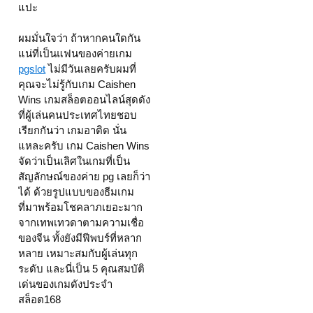
แปะ
ผมมั่นใจว่า ถ้าหากคนใดกัน
แน่ที่เป็นแฟนของค่ายเกม
pgslot
ไม่มีวันเลยครับผมที่
คุณจะไม่รู้กับเกม Caishen
Wins เกมสล็อตออนไลน์สุดดัง
ที่ผู้เล่นคนประเทศไทยชอบ
เรียกกันว่า เกมอาติด นั่น
แหละครับ เกม Caishen Wins
จัดว่าเป็นเลิศในเกมที่เป็น
สัญลักษณ์ของค่าย pg เลยก็ว่า
ได้ ด้วยรูปแบบของธีมเกม
ที่มาพร้อมโชคลาภเยอะมาก
จากเทพเทวดาตามความเชื่อ
ของจีน ทั้งยังมีฟีพบร์ที่หลาก
หลาย เหมาะสมกับผู้เล่นทุก
ระดับ และนี่เป็น 5 คุณสมบัติ
เด่นของเกมดังประจำ
สล็อต168