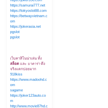
https://samurai777.net
https://tokyoslot88.com
https://betwayvietnam.c
om
https://jokerasia.net
pgslot
pgslot
เว็บคาสิโนน่าเล่น ทั้ง
สล็อต
และ
บาคาร่า
ตึง
จริงแตกบ่อยมาก
918kiss
https://www.madoohd.c
om
sagame
https://joker123auto.co
m
http://www.movie87hd.c