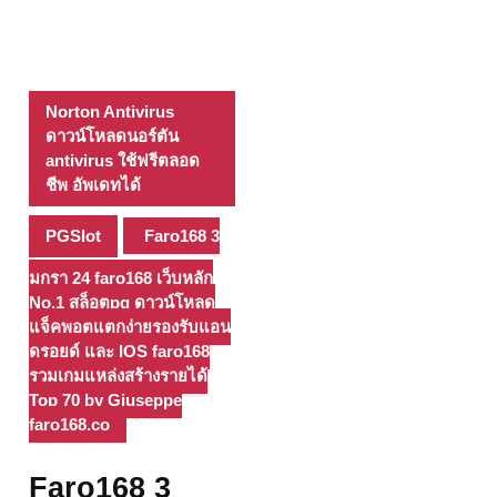
Norton Antivirus
ดาวน์โหลดนอร์ตัน
antivirus ใช้ฟรีตลอด
ชีพ อัพเดทได้
PGSlot
Faro168 3
มกรา 24 faro168 เว็บหลัก
No.1 สล็อตpg ดาวน์โหลด
แจ็คพอตแตกง่ายรองรับแอน
ดรอยด์ และ IOS faro168
รวมเกมแหล่งสร้างรายได้
Top 70 by Giuseppe
faro168.co
Faro168 3