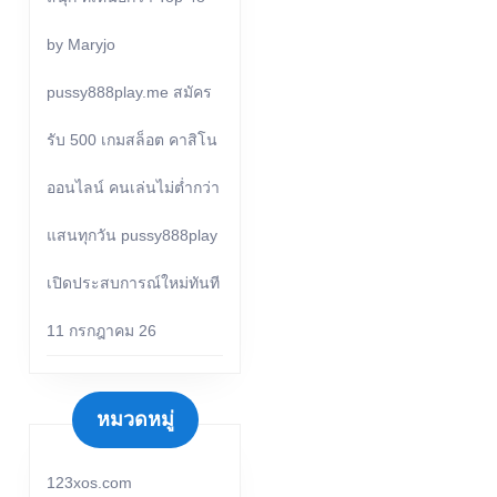
by Maryjo
pussy888play.me สมัคร
รับ 500 เกมสล็อต คาสิโน
ออนไลน์ คนเล่นไม่ต่ำกว่า
แสนทุกวัน pussy888play
เปิดประสบการณ์ใหม่ทันที
11 กรกฎาคม 26
หมวดหมู่
123xos.com