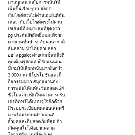
มาสนุกสนานกับการพนันให้
เพิ่มขึ้นเรื่อยๆบน สล็อต
เว็บไซต์ตรงไม่ผ่านเอเย่นต์กัน
เหอะ! กับเว็บไซต์ตรงไม่ผ่าน
เอเย่นต์ที่เหมาะสมที่สุดจาก
pg ประกันลิขสิทธิ์เกมแท้จาก
ค่ายเกมชั้นนำระดับนานาชาติ
ล้นหลาม นำโดยค่ายหลัก
อย่าง pgslot ค่ายเกมชั้นหนึ่งที่
คุณต้องรู้จักแล้วก็รักแน่นอน
มีเกมให้เลือกพนันมากยิ่งกว่า
3,000 เกม มีโปรโมชั่นและก็
กิจกรรมมาก สนุกสนานกับ
การพนันได้แต่ละวันตลอด 24
ชั่วโมง สมาชิกใหม่สามารถรับ
เครดิตฟรีได้แบบจุใจอีกด้วย
มีระบบระเบียบทดสอบเล่นฟรี
มาพร้อมระบบฝากถอนที่
ล้ำยุคและก็ปลอดภัยที่สุด ถ้า
เกิดคุณไม่ได้อยากคลาด
โอกาสดีๆแบบนี้ล่ะก็ ลง