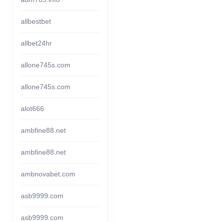
allbestbet
allbet24hr
allone745s.com
allone745s.com
alot666
ambfine88.net
ambfine88.net
ambnovabet.com
asb9999.com
asb9999.com