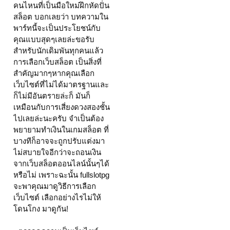
คนไหนที่เป็นมือใหม่ฝึกหัดปั่น
สล็อต บอกเลยว่า บทความใน
พาร์ทนี้จะเป็นประโยชน์กับ
คุณแบบสุดๆเลยล่ะขอรับ
สำหรับนักเดิมพันทุกคนแล้ว
การเลือกเว็บสล็อต เป็นสิ่งที่
สำคัญมากๆหากคุณเลือก
เว็บไซต์ที่ไม่ได้มาตรฐานและ
ก็ไม่มีอันตรายล่ะก็ มันก็
เหมือนกับการเสี่ยงดวงสองชั้น
ไปเลยล่ะนะครับ จำเป็นต้อง
พยายามทำเงินในเกมสล็อต ที่
บางทีก็อาจจะถูกปรับแต่งมา
ไม่สบายใจอีกว่าจะถอนเงิน
จากเว็บสล็อตออนไลน์นั้นๆได้
หรือไม่ เพราะฉะนั้น fullslotpg
จะพาคุณมาดูวิธีการเลือก
เว็บไซต์ เลือกอย่างไรไม่ให้
โดนโกง มาดูกัน!