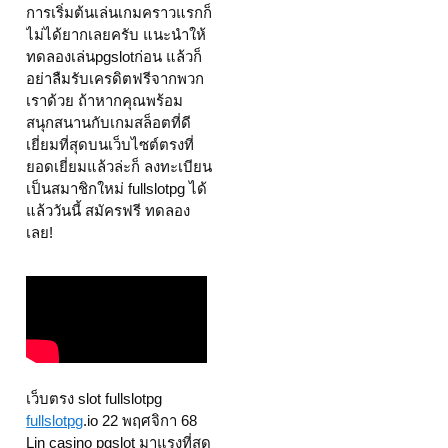
การเริ่มต้นเล่นเกมคราวแรกก็
ไม่ได้ยากเลยครับ แนะนำให้
ทดลองเล่นpgslotก่อน แล้วก็
อย่าลืมรับเครดิตฟรีจากพวก
เราด้วย ถ้าหากคุณพร้อม
สนุกสนานกับเกมสล็อตที่ดี
เยี่ยมที่สุดบนเว็บไซต์ตรงที่
ยอดเยี่ยมแล้วล่ะก็ ลงทะเบียน
เป็นสมาชิกใหม่ fullslotpg ได้
แล้ววันนี้ สมัครฟรี ทดลอง
เลย!
เว็บตรง slot fullslotpg
fullslotpg
.io 22 พฤศจิกา 68
Lin casino pgslot มาแรงที่สุด