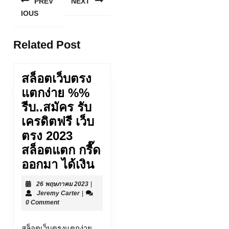
PREV
NEXT
เรื่อง
IOUS
Next
Previous
post:
Related Post
post:
สล็อตเว็บตรง
แตกง่าย %%
รีบ..สมัคร รับ
เครดิตฟรี เว็บ
ตรง 2023
สล็อตแตก กรี๊ด
สล็อต
ออกมา ได้เงิน
เว็บ
26
26 พฤษภาคม 2023
|
ตรง
Jeremy
พฤษภาคม
Jeremy Carter
|
Carter
2023
0 Comment
แตก
ง่าย
สล็อตเว็บตรงแตกง่าย