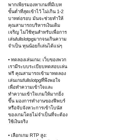
พากเพียรมองหาเกมที่มีเบท
ขั้นต่ำที่สุดเข้าไว้ ไม่เกิน 1-2
บาทต่อรอบ มันจะช่วยทำให้
คุณสามารถบริหารเงินเดิม
เจริญ ไม่ใช้ทุนสำหรับเพื่อการ
เล่นfullslotpgมากจนเกินความ
จำเป็น ทุนน้อยก็เล่นได้แน่ๆ
• ทดลองเล่นเกม: เว็บของพวก
เรามีระบบระเบียบทดสอบเล่น
ฟรี คุณสามารถเข้ามาทดลอง
เล่นเกมfullslotpgที่พึงพอใจ
เพื่อทำความเข้าใจและ
ทำความเข้าใจเกมให้มากยิ่ง
ขึ้น มองการทำงานของฟีพบร์
หรือจับจังหวะการเข้าโบนัส
ของเกมโดยไม่จำเป็นที่จะต้อง
ใช้เงินจริง
• เลือกเกม RTP สูง: