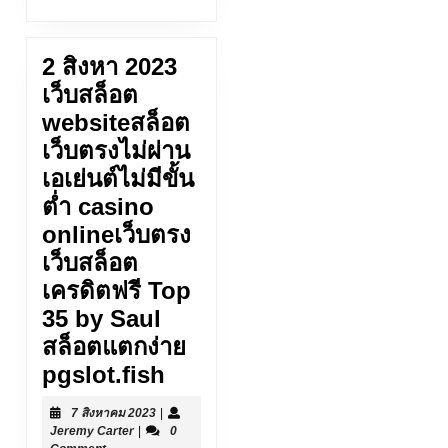
by
Belle
2 สิงหา 2023
ordigros.com
เว็บสล็อต
สมาชิก
websiteสล็อต
ใหม่
เว็บตรงไม่ผ่าน
รับ
เอเย่นต์ไม่มีขั้น
100%
ต่ำ casino
ฝาก-
onlineเว็บตรง
ถอน
เว็บสล็อต
รวดเร็ว
เครดิตฟรี Top
รอง
35 by Saul
รับ
สล็อตแตกง่าย
แอน
2
pgslot.fish
ดร
สิง
อยด์
7
7 สิงหาคม 2023
|
หา
Jeremy
สิงหาคม
Jeremy Carter
|
0
และ
Carter
2023