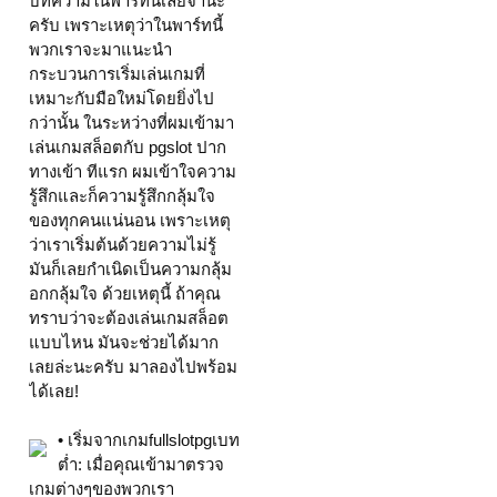
บทความในพาร์ทนี้เลยจ๊านะ
ครับ เพราะเหตุว่าในพาร์ทนี้
พวกเราจะมาแนะนำ
กระบวนการเริ่มเล่นเกมที่
เหมาะกับมือใหม่โดยยิ่งไป
กว่านั้น ในระหว่างที่ผมเข้ามา
เล่นเกมสล็อตกับ pgslot ปาก
ทางเข้า ทีแรก ผมเข้าใจความ
รู้สึกและก็ความรู้สึกกลุ้มใจ
ของทุกคนแน่นอน เพราะเหตุ
ว่าเราเริ่มต้นด้วยความไม่รู้
มันก็เลยกำเนิดเป็นความกลุ้ม
อกกลุ้มใจ ด้วยเหตุนี้ ถ้าคุณ
ทราบว่าจะต้องเล่นเกมสล็อต
แบบไหน มันจะช่วยได้มาก
เลยล่ะนะครับ มาลองไปพร้อม
ได้เลย!
• เริ่มจากเกมfullslotpgเบท
ต่ำ: เมื่อคุณเข้ามาตรวจ
เกมต่างๆของพวกเรา