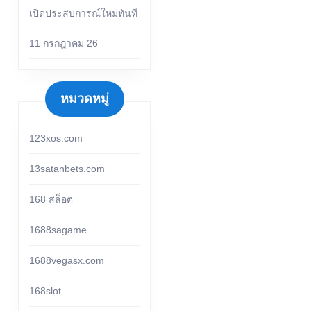
เปิดประสบการณ์ใหม่ทันที
11 กรกฎาคม 26
หมวดหมู่
123xos.com
13satanbets.com
168 สล็อต
1688sagame
1688vegasx.com
168slot