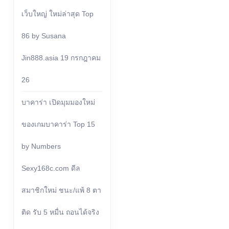
เว็บใหญ่ ใหม่ล่าสุด Top
86 by Susana
Jin888.asia 19 กรกฎาคม
26
บาคาร่า เปิดมุมมองใหม่
ของเกมบาคาร่า Top 15
by Numbers
Sexy168c.com ดีล
สมาชิกใหม่ ชนะ/แพ้ 8 ตา
ติด รับ 5 หมื่น ถอนได้จริง