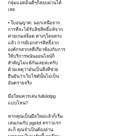
กลุ่มแอดมินดีๆก็สอบผ่านได้
เลย
• ใบอนุญาต: นอกเหนือจาก
การที่จะได้รับลิขสิทธิ์แท้จาก
ค่ายเกมสล็อต ต่างๆโดยตรง
แล้ว การมีเอกสารสิทธิ์จาก
องค์กรสากลที่เกี่ยวข้องกับการ
ให้บริการพนันออนไลน์ก็
สำคัญไม่แพ้กันเลยล่ะครับ
ด้วยเหตุว่ามันเป็นสิ่งที่ช่วย
ยืนยันว่าเว็บไซต์นั้นไม่เป็น
อันตรายจริง
มือใหม่ควรเล่น fullslotpg
แบบไหน?
หากคุณเป็นมือใหม่แล้วก็เริ่ม
เล่นเกมกับ pgslot คราวแรก
ล่ะก็ คุณจำเป็นต้องอ่าน