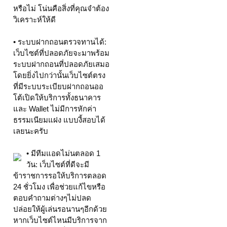
หรือไม่ โน่นคือสิ่งที่คุณจำต้อง
วิเคราะห์ให้ดี
• ระบบฝากถอนตรวจทานได้:
เว็บไซต์ที่ปลอดภัยจะมาพร้อม
ระบบฝากถอนที่ปลอดภัยเสมอ
โดยยิ่งไปกว่านั้นเว็บไซต์ตรง
ที่มีระบบระเบียบฝากถอนออ
โต้เปิดให้บริการทั้งธนาคาร
และ Wallet ไม่มีการหักค่า
ธรรมเนียมแฝง แบบงี้สอบได้
เลยนะครับ
• มีทีมแอดไม่นตลอด 1
วัน: เว็บไซต์ที่ดีจะมี
ข้าราชการรอให้บริการตลอด
24 ชั่วโมง เพื่อช่วยแก้ไขหรือ
ตอบคำถามต่างๆไม่ปลด
ปล่อยให้ผู้เล่นรอนานๆอีกด้วย
หากเว็บไซต์ไหนมีบริการจาก