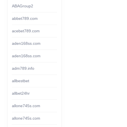
ABAGroup2
abbet789.com
acebet789.com
aden168ss.com
aden168ss.com
adm789.info
allbestbet
allbet24hr
allone745s.com
allone745s.com