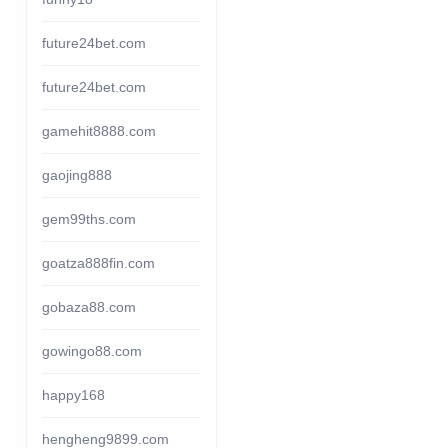
future24bet.com
future24bet.com
gamehit8888.com
gaojing888
gem99ths.com
goatza888fin.com
gobaza88.com
gowingo88.com
happy168
hengheng9899.com