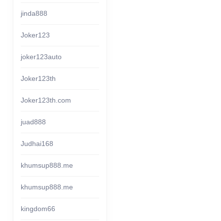
jinda888
Joker123
joker123auto
Joker123th
Joker123th.com
juad888
Judhai168
khumsup888.me
khumsup888.me
kingdom66