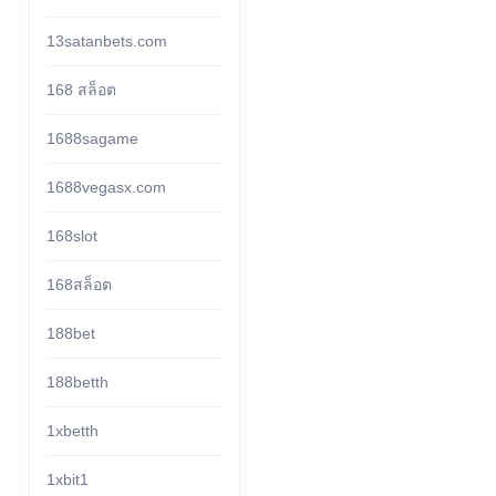
13satanbets.com
168 สล็อต
1688sagame
1688vegasx.com
168slot
168สล็อต
188bet
188betth
1xbetth
1xbit1