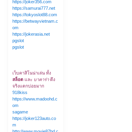
https://joker356.com
https://samurai777.net
https://tokyoslot88.com
https://betwayvietnam.c
om
https://jokerasia.net
pgslot
pgslot
เว็บคาสิโนน่าเล่น ทั้ง
สล็อต
และ
บาคาร่า
ตึง
จริงแตกบ่อยมาก
918kiss
https://www.madoohd.c
om
sagame
https://joker123auto.co
m
http://www.movie87hd.c