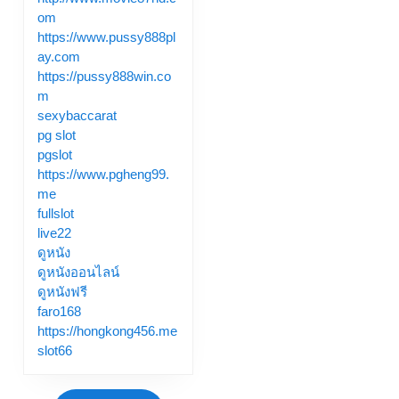
om
https://www.pussy888pl
ay.com
https://pussy888win.co
m
sexybaccarat
pg slot
pgslot
https://www.pgheng99.
me
fullslot
live22
ดูหนัง
ดูหนังออนไลน์
ดูหนังฟรี
faro168
https://hongkong456.me
slot66