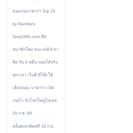
ของเกมบาคาร่า Top 15
by Numbers
Sexy168c.com ดีล
สมาชิกใหม่ ชนะ/แพ้ 8 ตา
ติด รับ 5 หมื่น ถอนได้จริง
ทุกเวลา เว็บดี มีโต๊ะให้
เลือกเยอะ บาคาร่า เปิด
เกมไว รับโปรใหญ่ไปเลย
20 ก.ค. 69
สล็อตเครดิตฟรี 16 ก.ย.