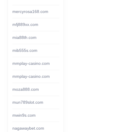
mercyrosa168.com
mfj889xx.com
mia88th.com
mib555s.com
mmplay-casino.com
mmplay-casino.com
moza888.com
mun789slot.com
mwin9s.com
nagawaybet.com