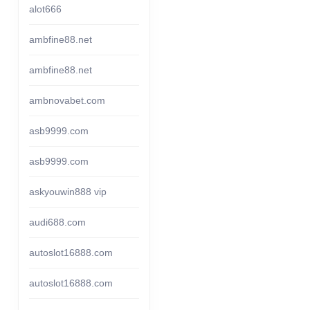
alot666
ambfine88.net
ambfine88.net
ambnovabet.com
asb9999.com
asb9999.com
askyouwin888 vip
audi688.com
autoslot16888.com
autoslot16888.com