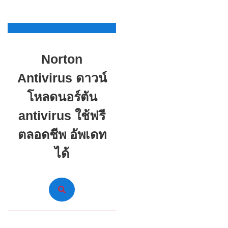
Skip
to
content
Norton
Skip
to
Antivirus ดาวน์
content
โหลดนอร์ตัน
antivirus ใช้ฟรี
ตลอดชีพ อัพเดท
ได้