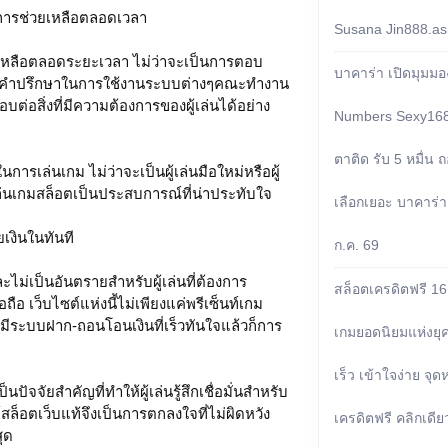
ห้การช่วยเหลือตลอดเวลา
Susana Jin888.as
่วยเหลือตลอดระยะเวลา ไม่ว่าจะเป็นการตอบ
บาคาร่า เปิดมุมม
รให้คำปรึกษาในการใช้งานระบบต่างๆคณะทำงาน
บต่อสิ่งที่มีความต้องการของผู้เล่นได้อย่าง
Numbers Sexy168c
ตาติด รับ 5 หมื่น ถ
บในการเล่นเกม ไม่ว่าจะเป็นผู้เล่นมือใหม่หรือผู้
เล่นเกมสล็อตเป็นประสบการณ์ที่น่าประทับใจ
เลือกเยอะ บาคาร่า
เงินในทันที
ก.ค. 69
ะไม่เป็นอันตรายสำหรับผู้เล่นที่ต้องการ
สล็อตเครดิตฟรี 16
อ เว็บไซต์แห่งนี้ไม่เพียงแค่พรีเซ็นท์เกม
มีระบบฝาก-ถอนโอนเงินที่เร็วทันใจแล้วก็การ
เกมยอดนิยมแห่งยุค
เร็ว เข้าใจง่าย จ
ปัจจัยสำคัญที่ทำให้ผู้เล่นรู้สึกเชื่อมั่นสำหรับ
์สล็อตเว็บแท้จึงเป็นการตกลงใจที่ไม่ผิดหวัง
เครดิตฟรี คลิกเดีย
ุด