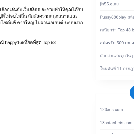
jin55.guru
รเลือกเล่นกับเว็บสล็อต จะช่วยทำให้คุณได้รับ
ที่ไม่จบไม่สิ้น สัมผัสความสนุกสนานและ
Pussy888play สล็
ว็บไซต์แท้ ค่ายใหญ่ ไม่ผ่านเอเย่นต์ ระบบฝาก-
เหนือกว่า Top 48
 happy168ที่ฮิตที่สุด Top 83
สมัครรับ 500 เกม
ต่ำกว่าแสนทุกวัน
ใหม่ทันที 11 กรก
123xos.com
13satanbets.com