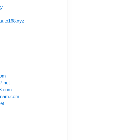
ay
auto168.xyz
com
7.net
88.com
etnam.com
net