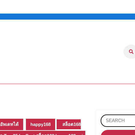
Search
for:
อัพเดทได้
happy168
สล็อต168