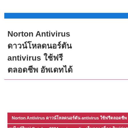
Skip
to
content
Norton Antivirus
Skip
to
ดาวน์โหลดนอร์ตัน
content
antivirus ใช้ฟรี
ตลอดชีพ อัพเดทได้
Norton Antivirus ดาวน์โหลดนอร์ตัน antivirus ใช้ฟรีตลอดชีพ 