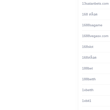
13satanbets.com
168 สล็อต
1688sagame
1688vegasx.com
168slot
168สล็อต
188bet
188betth
1xbetth
1xbit1