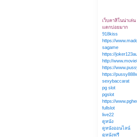
เว็บคาสิโนน่าเล่น 
แตกบ่อยมาก
918kiss
https://www.mad
sagame
https://joker123a
http://www.movi
https://www.pus
https://pussy888
sexybaccarat
pg slot
pgslot
https://www.pgh
fullslot
live22
ดูหนัง
ดูหนังออนไลน์
ดูหนังฟรี