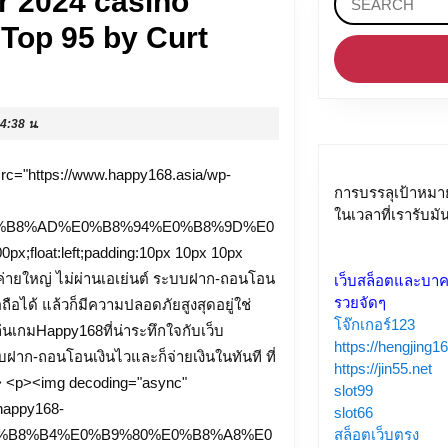
r 2024 casino
for:
ด Top 95 by Curt
ล็อต168
วป
4:38 น.
ต์
หญ่
rc="https://www.happy168.asia/wp-
การบรรลุเป้าหมา
ctober
ในเวลาที่เรารับมั
%B8%AD%E0%B8%94%E0%B8%9D%E0
024
;float:left;padding:10px 10px 10px
อตค่ายใหญ่ ไม่ผ่านเอเย่นต์ ระบบฝาก-ถอนโอน
asino
เว็บสล็อตและบาคา
รวยจัดๆ
ถือได้ แล้วก็มีความปลอดภัยสูงสุดอยู่ใช่
lineเว็บ
โจ๊กเกอร์123
่นเกมHappy168ที่น่าระทึกใจกับเว็บ
https://hengjing16
รง
บบฝาก-ถอนโอนเงินไวและก็จ่ายเงินในทันที ที่
https://jin55.net
p> <p><img decoding="async"
ล็อต
slot99
/happy168-
slot66
ม่
%B8%B4%E0%B9%80%E0%B8%A8%E0
สล็อตเว็บตรง