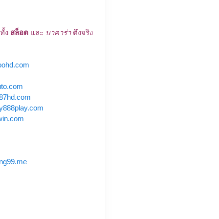
ทั้ง
สล็อต
และ
บาคาร่า
ตึงจริง
oohd.com
uto.com
e87hd.com
sy888play.com
win.com
eng99.me