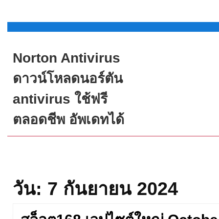
Skip
to
content
Norton Antivirus
Skip
to
ดาวน์โหลดนอร์ตัน
content
antivirus ใช้ฟรี
ตลอดชีพ อัพเดทได้
วัน:
7 กันยายน 2024