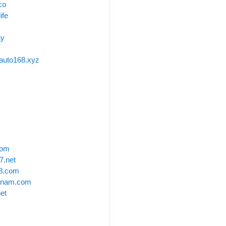
co
ife
ay
auto168.xyz
com
7.net
88.com
etnam.com
net