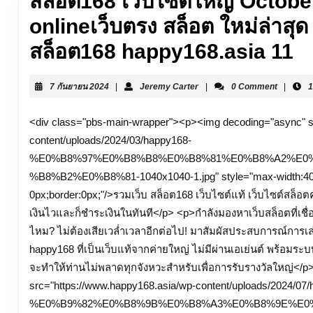
สล็อต168 เวปไซต์ใหญ่ Octobe
onlineเว็บตรง สล็อต ใหม่ล่าสุ
ส
สล็อต168 happy168.asia 11
เ
7
Jeremy
7 กันยายน 2024
|
Jeremy Carter
|
0 Comment
|
1
ไซ
กันยายน
Carter
2024
ใ
<div class="pbs-main-wrapper"><p><img decoding="async" s
content/uploads/2024/03/happy168-
O
%E0%B8%97%E0%B8%B8%E0%B8%81%E0%B8%A2%E0
2
%B8%B2%E0%B8%81-1040x1040-1.jpg" style="max-width:400px
0px;border:0px;"/>รวมเว็บ สล็อต168 เว็บไซต์แท้ เว็บไซต์สล็
c
เงินไวและก็ชำระเงินในทันที</p> <p>กำลังมองหาเว็บสล็อตที่เชื่อ
on
ไหม? ไม่ต้องเสียเวล่ำเวลาอีกต่อไป! มาสัมผัสประสบการณ์การเล
ต
happy168 ที่เป็นเว็บแท้จากค่ายใหญ่ ไม่มีผ่านเอเย่นต์ พร้อมระ
จะทำให้ท่านไม่พลาดทุกจังหวะสำหรับเพื่อการรับรางวัลใหญ่</
ส
src="https://www.happy168.asia/wp-content/uploads/2024/07
ให
%E0%B9%82%E0%B8%9B%E0%B8%A3%E0%B8%9E%E0