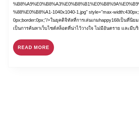
%B8%A9%E0%B8%A3%E0%B8%B1%E0%B8%9A%E0%B9
ล่
%88%E0%B8%A1-1040x1040-1.jpg" style="max-width:430px;flo
T
0px;border:0px;"/>ในยุคดิจิทัลที่การเล่นเกมhappy168เป็นที่นิยมอย
9
เป็นการค้นหาเว็บไซต์สล็อตที่น่าไว้วางใจ ไม่มีอันตราย และมีบริก
b
READ
READ MORE
C
MORE
ส
h
1