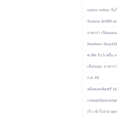
casino online เว็บ
Susana Jin888.as
บาคาร่า เปิดมุมม
Numbers Sexy168c
ตาติด รับ 5 หมื่น ถ
เลือกเยอะ บาคาร่า
ก.ค. 69
สล็อตเครดิตฟรี 16
เกมยอดนิยมแห่งยุค
เร็ว เข้าใจง่าย จ