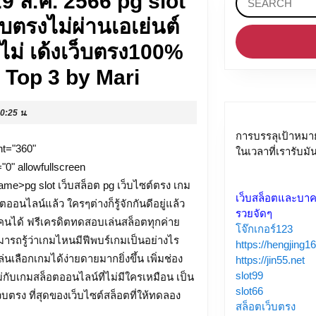
9 ส.ค. 2566 pg slot
for:
บตรงไม่ผ่านเอเย่นต์
 ไม่ เด้งเว็บตรง100%
เว็บ
1 Top 3 by Mari
สล็อต
0:25 น.
pg
การบรรลุเป้าหมา
pgslot-
ht="360"
ในเวลาที่เรารับมั
" allowfullscreen
1st.com
frame>pg slot เว็บสล็อต pg เว็บไซต์ตรง เกม
29
เว็บสล็อตและบาคา
ตออนไลน์แล้ว ใครๆต่างก็รู้จักกันดีอยู่แล้ว
รวยจัดๆ
ุกคนได้ ฟรีเครดิตทดสอบเล่นสล็อตทุกค่าย
ส.ค.
โจ๊กเกอร์123
ามารถรู้ว่าเกมไหนมีฟีพบร์เกมเป็นอย่างไร
https://hengjing16
2566
นเลือกเกมได้ง่ายดายมากยิ่งขึ้น เพิ่มช่อง
https://jin55.net
pg
slot99
กับเกมสล็อตออนไลน์ที่ไม่มีใครเหมือน เป็น
slot66
ว็บตรง ที่สุดของเว็บไซต์สล็อตที่ให้ทดลอง
slot
สล็อตเว็บตรง