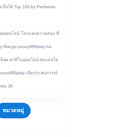
วเริ่มได้ Top 100 by Parthenia
อตออนไลน์ โลกแห่งความสนุก ที่
 by Maryjo pussy888play.me
สล็อต คาสิโนออนไลน์ คนเล่นไม่
 pussy888play เปิดประสบการณ์
ฎาคม 26
หมวดหมู่